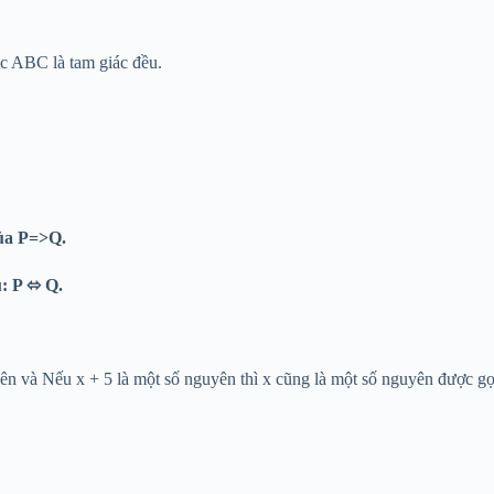
c ABC là tam giác đều.
ủa P=>Q.
u: P ⬄ Q.
ên và Nếu x + 5 là một số nguyên thì x cũng là một số nguyên được gọ