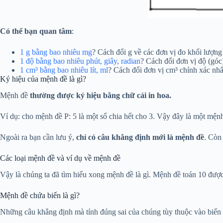
Có thể bạn quan tâm
:
1 g bằng bao nhiêu mg
? Cách đổi g về các đơn vị đo khối lượng
1 độ bằng bao nhiêu phút, giây, radian
? Cách đổi đơn vị độ (góc
1 cm³ bằng bao nhiêu lít, ml
? Cách đổi đơn vị cm³ chính xác nhấ
Ký hiệu của mệnh đề là gì?
Mệnh đề
thường được ký hiệu bằng chữ cái in hoa.
Ví dụ: cho mệnh đề P: 5 là một số chia hết cho 3. Vậy đây là một mệnh
Ngoài ra bạn cần lưu ý,
chỉ có câu khẳng định mới là mệnh đề
. Còn
Các loại mệnh đề và ví dụ về mệnh đề
Vậy là chúng ta đã tìm hiểu xong mệnh đề là gì. Mệnh đề toán 10 được
Mệnh đề chứa biến là gì?
Những câu khẳng định mà tính đúng sai của chúng tùy thuộc vào biến