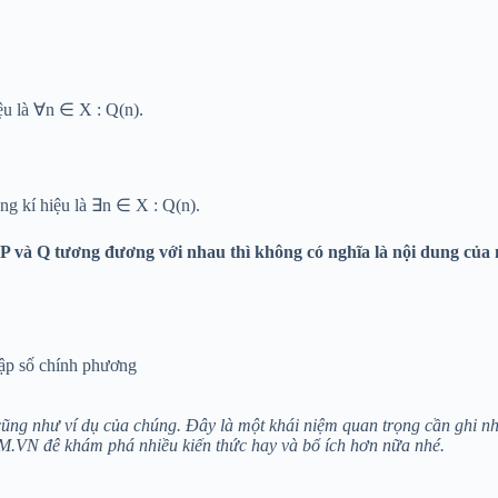
ệu là ∀n ∈ X : Q(n).
ng kí hiệu là ∃n ∈ X : Q(n).
P và Q tương đương với nhau thì không có nghĩa là nội dung của 
tập số chính phương
cũng như ví dụ của chúng. Đây là một khái niệm quan trọng cần ghi nhớ
VN đê khám phá nhiều kiến thức hay và bổ ích hơn nữa nhé.