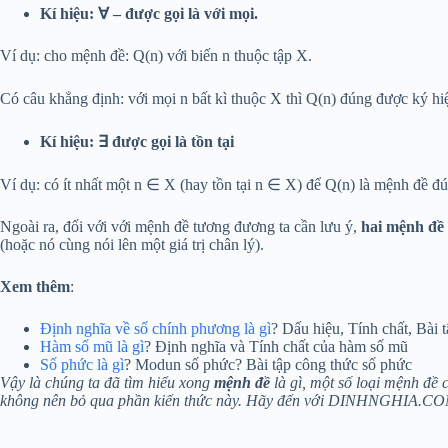
Kí hiệu: ∀ – được gọi là với mọi.
Ví dụ: cho mệnh đề: Q(n) với biến n thuộc tập X.
Có câu khẳng định: với mọi n bất kì thuộc X thì Q(n) đúng được ký hi
Kí hiệu: ∃ được gọi là tồn tại
Ví dụ: có ít nhất một n ∈ X (hay tồn tại n ∈ X) để Q(n) là mệnh đề đú
Ngoài ra, đối với với mệnh đề tương đương ta cần lưu ý,
hai mệnh đề 
(hoặc nó cùng nói lên một giá trị chân lý).
Xem thêm
:
Định nghĩa về số chính phương là gì
? Dấu hiệu, Tính chất, Bài 
Hàm số mũ là gì
? Định nghĩa và Tính chất của hàm số mũ
Số phức là gì
? Modun số phức? Bài tập công thức số phức
Vậy là chúng ta đã tìm hiểu xong
mệnh đề
là gì, một số loại mệnh đề 
không nên bỏ qua phần kiến thức này. Hãy đến với DINHNGHIA.COM.