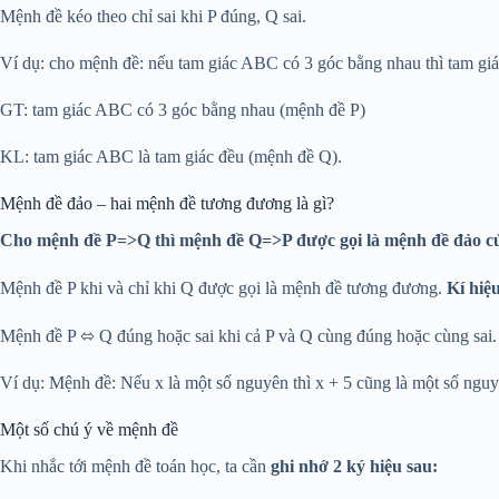
Mệnh đề kéo theo chỉ sai khi P đúng, Q sai.
Ví dụ: cho mệnh đề: nếu tam giác ABC có 3 góc bằng nhau thì tam giá
GT: tam giác ABC có 3 góc bằng nhau (mệnh đề P)
KL: tam giác ABC là tam giác đều (mệnh đề Q).
Mệnh đề đảo – hai mệnh đề tương đương là gì?
Cho mệnh đề P=>Q thì mệnh đề Q=>P được gọi là mệnh đề đảo c
Mệnh đề P khi và chỉ khi Q được gọi là mệnh đề tương đương.
Kí hiệ
Mệnh đề P ⬄ Q đúng hoặc sai khi cả P và Q cùng đúng hoặc cùng sai.
Ví dụ: Mệnh đề: Nếu x là một số nguyên thì x + 5 cũng là một số nguy
Một số chú ý về mệnh đề
Khi nhắc tới mệnh đề toán học, ta cần
ghi nhớ 2 ký hiệu sau: