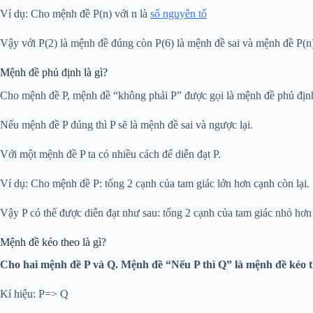
Ví dụ: Cho mệnh đề P(n) với n là
số nguyên tố
Vậy với P(2) là mệnh đề đúng còn P(6) là mệnh đề sai và mệnh đề P(n
Mệnh đề phủ định là gì?
Cho mệnh đề P, mệnh đề “không phải P” được gọi là mệnh đề phủ định 
Nếu mệnh đề P đúng thì P sẽ là mệnh đề sai và ngược lại.
Với một mệnh đề P ta có nhiều cách để diễn đạt P.
Ví dụ: Cho mệnh đề P: tổng 2 cạnh của tam giác lớn hơn cạnh còn lại.
Vậy P có thể được diễn đạt như sau: tổng 2 cạnh của tam giác nhỏ hơn 
Mệnh đề kéo theo là gì?
Cho hai mệnh đề P và Q. Mệnh đề “Nếu P thì Q” là mệnh đề kéo t
Kí hiệu: P=> Q