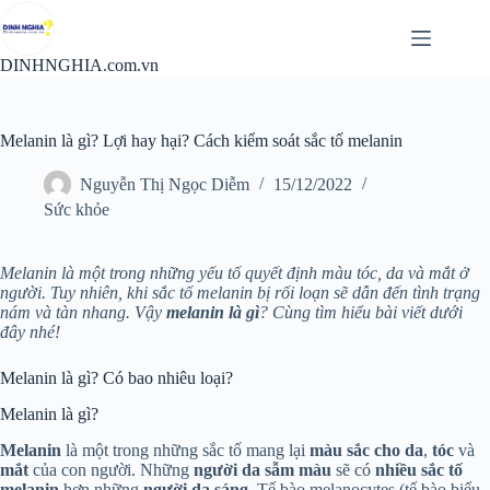
Chuyển
đến
phần
DINHNGHIA.com.vn
nội
dung
Melanin là gì? Lợi hay hại? Cách kiểm soát sắc tố melanin
Nguyễn Thị Ngọc Diễm
15/12/2022
Sức khỏe
Melanin là một trong những yếu tố quyết định màu tóc, da và mắt ở
người. Tuy nhiên, khi sắc tố melanin bị rối loạn sẽ dẫn đến tình trạng
nám và tàn nhang. Vậy
melanin là gì
? Cùng tìm hiểu bài viết dưới
đây nhé!
Melanin là gì? Có bao nhiêu loại?
Melanin là gì?
Melanin
là một trong những sắc tố mang lại
màu sắc cho da
,
tóc
và
mắt
của con người. Những
người da sẫm màu
sẽ có
nhiều sắc tố
melanin
hơn những
người da sáng
. Tế bào melanocytes (tế bào biểu