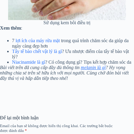
Sử dụng kem bôi điều trị
Xem thêm
:
7
lợi ích của máy rửa mặt
trong quá trình chăm sóc da giúp da
ngày càng đẹp hơn
Tẩy tế bào chết vật lý là gì
? Ưu nhược điểm của tẩy tế bào vật
lý?
Niacinamide là gì
? Có công dụng gì? Tips kết hợp chăm sóc da
Bài viết trên đã cung cấp đầy đủ thông tin
melanin là gì
? Hy vọng
những chia sẻ trên sẽ hữu ích với mọi người. Cùng chờ đón bài viết
đầy thú vị và hấp dẫn tiếp theo nhé!
Để lại một bình luận
Email của bạn sẽ không được hiển thị công khai.
Các trường bắt buộc
được đánh dấu
*