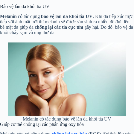
Bảo vệ làn da khỏi tia UV
Melanin
có tác dụng
bảo vệ làn da khỏi tia UV
. Khi da tiếp xúc trực
tiếp với ánh mặt trời thì melanin sẽ được sản sinh ra nhiều để đưa lên
bề mặt da giúp da
chống lại các tia cực tím
gây hại. Do đó, bảo vệ da
khỏi cháy sạm và ung thư da.
Melanin có tác dụng bảo vệ làn da khỏi tia UV
Giúp cơ thể chống lại các phản ứng oxy hóa
Melanin còn có công dụng
chống lại oxy hóa
(ROS). Sự tích lũy các