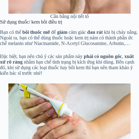
Cân bằng nội tiết tố
Sử dụng thuốc/ kem bôi điều trị
Bạn có thể
bôi thuốc mỡ
để
giảm
cảm giác
đau rát
khi bị cháy nắng.
Ngoài ra, bạn có thể dùng thuốc hoặc kem trị nám có thành phần ức
chế melanin như Niacinamide, N-Acetyl Glucosamine, Arbutin,…
Đặc biệt, bạn nên chú ý các sản phẩm này
phải có nguồn gốc
,
xuất
xứ rõ ràng
nhằm hạn chế tình trạng bị kích ứng khi dùng. Bên cạnh
đó, khi sử dụng các loại thuốc hay bôi kem thì bạn nên tham khảo ý
kiến bác sĩ trước nhé!