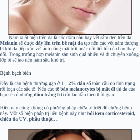
Nám xuất hiện trên da là các đốm nâu hay vết sám đen trên da
Melanin
sẽ được
đẩy lên trên bề mặt da
tạo nên các vết nám thượng
bì khi da tiếp xúc với ánh nắng mặt trời hoặc nội tiết tốt của bạn thay
đổi. Trong trường hợp melanin sản sinh quá nhiều và di chuyển xuống
lớp bì sẽ tạo nên nám sâu khó trị.
Bệnh bạch biến
Đây là căn bệnh thường gặp ở
1 – 2% dân số
toàn cầu do tình trạng
rối loạn các sắc tố. Nếu các
tế bào melanocytes bị mất đi
thì da của
bạn sẽ có những
đốm trắng li ti
rồi lan dần theo thời gian.
Hiện nay cũng không có phương pháp chữa trị triệt để chứng bệnh
này. Một số biện pháp trị liệu bệnh này như
bôi kem corticosteroid
,
chiếu tia UV
,
phẫu thuật
,…