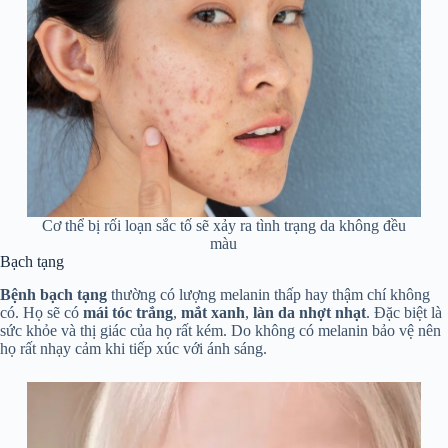
Cơ thể bị rối loạn sắc tố sẽ xảy ra tình trạng da không đều
màu
Bạch tạng
Bệnh bạch tạng
thường có lượng melanin thấp hay thậm chí không
có. Họ sẽ có
mái
tóc trắng
,
mắt xanh
,
làn da nhợt nhạt
. Đặc biệt là
sức khỏe và thị giác của họ rất kém. Do không có melanin bảo vệ nên
họ rất nhạy cảm khi tiếp xúc với ánh sáng.