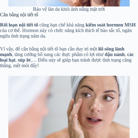
Bảo vệ làn da khỏi ánh nắng mặt trời
Cân bằng nội tiết tố
Rối loạn nội tiết tố
cũng hạn chế khả năng
kiểm soát hormon MSH
của cơ thể. Hormon này có chức năng kích thích tế bào sắc tố, ngăn
ngừa tình trạng nám da.
Vì vậy, để cân bằng nội tiết tố bạn cần duy trì một
lối sống lành
mạnh
, tăng cường bổ sung các thực phẩm có lợi như
đậu nành
,
các
loại hạt
,
súp lơ
,… Điều này sẽ giúp bạn tránh được tình trạng căng
thẳng, mệt mỏi đấy!