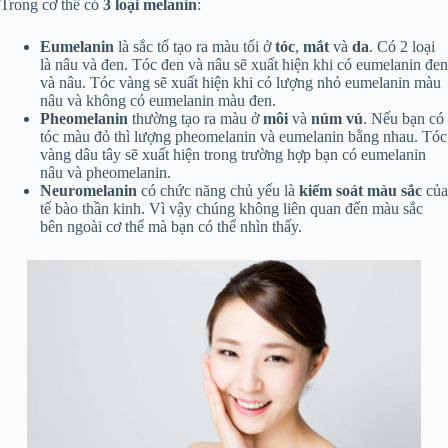
Trong cơ thể có
3 loại melanin
:
Eumelanin
là sắc tố tạo ra màu tối ở
tóc
,
mắt
và
da
. Có 2 loại
là nâu và đen. Tóc đen và nâu sẽ xuất hiện khi có eumelanin đen
và nâu. Tóc vàng sẽ xuất hiện khi có lượng nhỏ eumelanin màu
nâu và không có eumelanin màu đen.
Pheomelanin
thường tạo ra màu ở
môi
và
núm vú
. Nếu bạn có
tóc màu đỏ thì lượng pheomelanin và eumelanin bằng nhau. Tóc
vàng dâu tây sẽ xuất hiện trong trường hợp bạn có eumelanin
nâu và pheomelanin.
Neuromelanin
có chức năng chủ yếu là
kiểm soát màu sắc
của
tế bào thần kinh. Vì vậy chúng không liên quan đến màu sắc
bên ngoài cơ thể mà bạn có thể nhìn thấy.