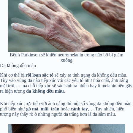
Bệnh Parkinson sẽ khiến neuromelanin trong não bộ bị giảm
xuống
Da không đều màu
Khi cơ thể bị
rối loạn sắc tố
sẽ xảy ra tình trạng da không đều màu.
Tùy vào vùng da nào tiếp xúc với các yếu tố như hóa chất, ánh sáng
mặt trời,… mà chỗ tiếp xúc sẽ sản sinh ra nhiều hay ít melanin nên gây
ra hiện tượng
da không đều màu
.
Khi tiếp xúc trực tiếp với ánh nắng thì một số vùng da không đều màu
phổ biến như
gò má
,
mũi
,
trán
hoặc
cánh tay
,… Tuy nhiên, hiện
tượng này thấy rõ ở những người da trắng hơn là da sẫm màu.