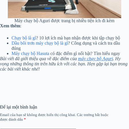
Máy chạy bộ Aguri được trang bị nhiều tiện ích đi kèm
Xem thêm
:
Chạy bộ là gì
? 10 lợi ích mà bạn nhận được khi tập chạy bộ
Dầu bôi trơn máy chạy bộ là gì
? Công dụng và cách tra dầu
đúng
Máy chạy bộ Hasuta
có đặc điểm gì nổi bật? Tìm hiểu ngay
Bài viết đã giới thiệu qua về đặc điểm của
máy chạy bộ Aguri
. Hy
vọng những thông tin trên hữu ích với các bạn. Hẹn gặp lại bạn trong
các bài viết khác nhé!
Để lại một bình luận
Email của bạn sẽ không được hiển thị công khai.
Các trường bắt buộc
được đánh dấu
*