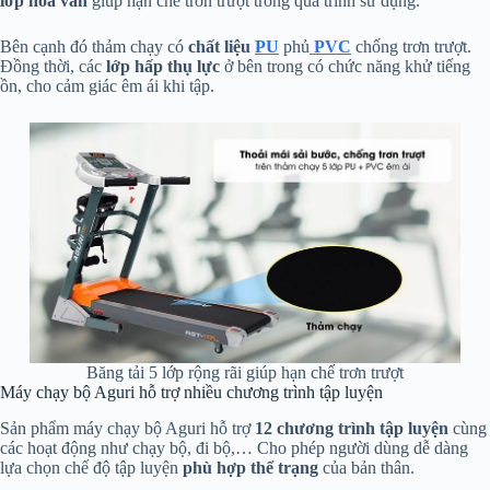
lớp hoa văn
giúp hạn chế trơn trượt trong quá trình sử dụng.
Bên cạnh đó thảm chạy có
chất liệu
PU
phủ
PVC
chống trơn trượt.
Đồng thời, các
lớp hấp thụ lực
ở bên trong có chức năng khử tiếng
ồn, cho cảm giác êm ái khi tập.
Băng tải 5 lớp rộng rãi giúp hạn chế trơn trượt
Máy chạy bộ Aguri hỗ trợ nhiều chương trình tập luyện
Sản phẩm máy chạy bộ Aguri hỗ trợ
12 chương trình tập luyện
cùng
các hoạt động như chạy bộ, đi bộ,… Cho phép người dùng dễ dàng
lựa chọn chế độ tập luyện
phù hợp thể trạng
của bản thân.