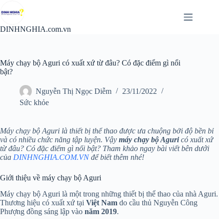
Chuyển
đến
phần
DINHNGHIA.com.vn
nội
dung
Máy chạy bộ Aguri có xuất xứ từ đâu? Có đặc điểm gì nổi
bật?
Nguyễn Thị Ngọc Diễm
23/11/2022
Sức khỏe
Máy chạy bộ Aguri là thiết bị thể thao được ưa chuộng bởi độ bền bỉ
và có nhiều chức năng tập luyện. Vậy
máy chạy bộ Aguri
có xuất xứ
từ đâu? Có đặc điểm gì nổi bật? Tham khảo ngay bài viết bên dưới
của
DINHNGHIA.COM.VN
để biết thêm nhé!
Giới thiệu về máy chạy bộ Aguri
Máy chạy bộ Aguri là một trong những thiết bị thể thao của nhà Aguri.
Thương hiệu có xuất xứ tại
Việt Nam
do cầu thủ Nguyễn Công
Phượng đồng sáng lập vào
năm 2019
.