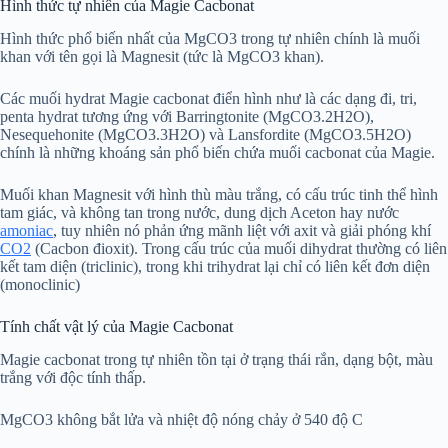
Hình thức tự nhiên của Magie Cacbonat
Hình thức phổ biến nhất của MgCO3 trong tự nhiên chính là muối
khan với tên gọi là Magnesit (tức là MgCO3 khan).
Các muối hydrat Magie cacbonat điển hình như là các dạng đi, tri,
penta hydrat tương ứng với Barringtonite (MgCO3.2H2O),
Nesequehonite (MgCO3.3H2O) và Lansfordite (MgCO3.5H2O)
chính là những khoáng sản phổ biến chứa muối cacbonat của Magie.
Muối khan Magnesit với hình thù màu trắng, có cấu trúc tinh thể hình
tam giác, và không tan trong nước, dung dịch Aceton hay nước
amoniac
, tuy nhiên nó phản ứng mãnh liệt với axit và giải phóng khí
CO2
(Cacbon đioxit). Trong cấu trúc của muối dihydrat thường có liên
kết tam diện (triclinic), trong khi trihydrat lại chỉ có liên kết đơn diện
(monoclinic)
Tính chất vật lý của Magie Cacbonat
Magie cacbonat trong tự nhiên tồn tại ở trạng thái rắn, dạng bột, màu
trắng với độc tính thấp.
MgCO3 không bắt lửa và nhiệt độ nóng chảy ở 540 độ C