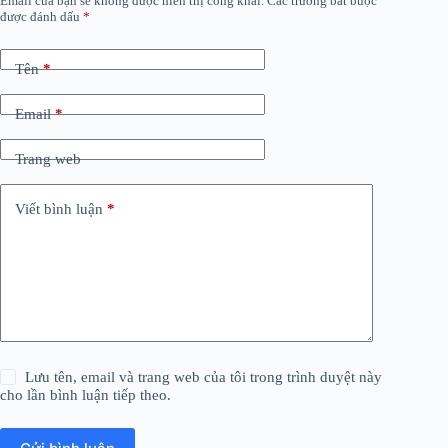
Email của bạn sẽ không được hiển thị công khai.
Các trường bắt buộc
được đánh dấu
*
Tên
*
Email
*
Trang web
Viết bình luận
*
Lưu tên, email và trang web của tôi trong trình duyệt này
cho lần bình luận tiếp theo.