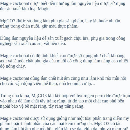
Magie cacbonat được biết đến như nguồn nguyên liệu được sử dụng
để sản xuất kim loại Magie.
MgCO3 được sử dụng làm phụ gia sản phẩm, hay là thuốc nhuận
tràng trong chăn nuôi, giữ màu thực phẩm.
Dùng làm nguyên liệu để sản xuất gạch chịu lửa, phụ gia trong công
nghiệp sản xuất cao su, vật liệu dẻo.
Magie cacbonat có độ tinh khiết cao được sử dụng như chất khoáng
axit và là một chất phụ gia của muối có công dụng làm nâng cao nhiệt
độ nóng chảy.
Magie cacbonat dùng làm chất hút ẩm cũng như làm khô ráo mùi hôi
cho các vận động viên thể thao, nhà leo núi, cử tạ…
Trong nha khoa, MgCO3 khi kết hợp với hydrogen peroxide được trộn
vào nhau để làm chất tẩy trắng răng, từ đó tạo một chất cao phủ bên
ngoài bảo vệ bề mặt răng, tẩy răng trắng sáng.
Magie cacbonat được sử dụng giống như một loại phấn trang điểm mỹ
phẩm hoặc thành phần của các loại kem dưỡng da. MgCO3 có tác
dụng làm hút ẩm nhẹ mồ hôi, giúp làm se da, giúp da mịn và mềm, sử