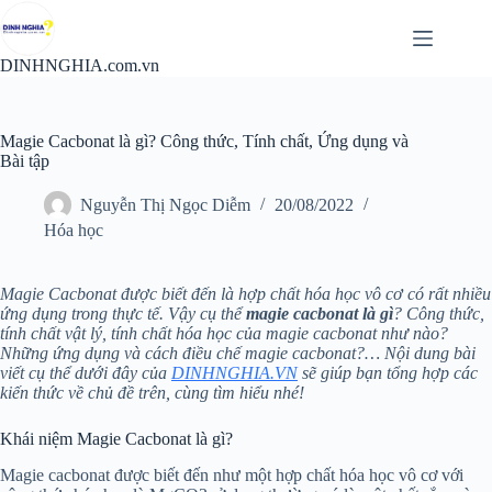
Chuyển
đến
phần
DINHNGHIA.com.vn
nội
dung
Magie Cacbonat là gì? Công thức, Tính chất, Ứng dụng và
Bài tập
Nguyễn Thị Ngọc Diễm
20/08/2022
Hóa học
Magie Cacbonat được biết đến là hợp chất hóa học vô cơ có rất nhiều
ứng dụng trong thực tế. Vậy cụ thể
magie cacbonat là gì
? Công thức,
tính chất vật lý, tính chất hóa học của magie cacbonat như nào?
Những ứng dụng và cách điều chế magie cacbonat?… Nội dung bài
viết cụ thể dưới đây của
DINHNGHIA.VN
sẽ giúp bạn tổng hợp các
kiến thức về chủ đề trên, cùng tìm hiểu nhé!
Khái niệm Magie Cacbonat là gì?
Magie cacbonat được biết đến như một hợp chất hóa học vô cơ với