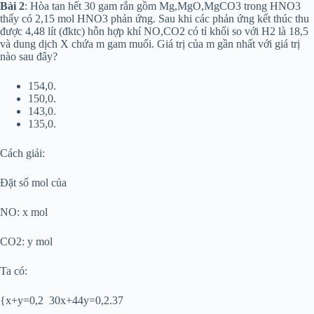
Bài 2
: Hòa tan hết 30 gam rắn gồm Mg,MgO,MgCO3 trong HNO3
thấy có 2,15 mol HNO3 phản ứng. Sau khi các phản ứng kết thúc thu
được 4,48 lít (đktc) hỗn hợp khí NO,CO2 có tỉ khối so với H2 là 18,5
và dung dịch X chứa m gam muối. Giá trị của m gần nhất với giá trị
nào sau đây?
154,0.
150,0.
143,0.
135,0.
Cách giải:
Đặt số mol của
NO: x mol
CO2: y mol
Ta có:
{x+y=0,2 30x+44y=0,2.37