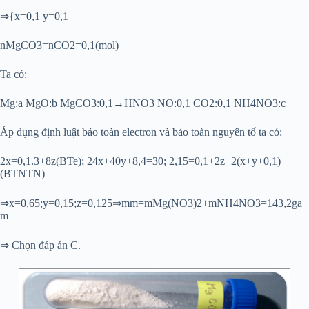
⇒{x=0,1 y=0,1
nMgCO3=nCO2=0,1(mol)
Ta có:
Mg:a MgO:b MgCO3:0,1→HNO3 NO:0,1 CO2:0,1 NH4NO3:c
Áp dụng định luật bảo toàn electron và bảo toàn nguyên tố ta có:
2x=0,1.3+8z(BTe); 24x+40y+8,4=30; 2,15=0,1+2z+2(x+y+0,1)
(BTNTN)
⇒x=0,65;y=0,15;z=0,125⇒mm=mMg(NO3)2+mNH4NO3=143,2ga
m
⇒ Chọn đáp án C.