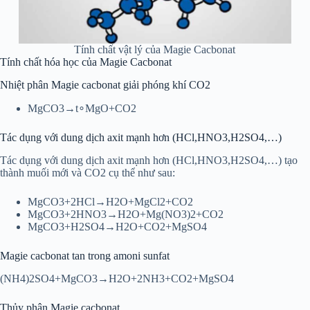
Tính chất vật lý của Magie Cacbonat
Tính chất hóa học của Magie Cacbonat
Nhiệt phân Magie cacbonat giải phóng khí CO2
MgCO3→t∘MgO+CO2
Tác dụng với dung dịch axit mạnh hơn (HCl,HNO3,H2SO4,…)
Tác dụng với dung dịch axit mạnh hơn (HCl,HNO3,H2SO4,…) tạo
thành muối mới và CO2 cụ thể như sau:
MgCO3+2HCl→H2O+MgCl2+CO2
MgCO3+2HNO3→H2O+Mg(NO3)2+CO2
MgCO3+H2SO4→H2O+CO2+MgSO4
Magie cacbonat tan trong amoni sunfat
(NH4)2SO4+MgCO3→H2O+2NH3+CO2+MgSO4
Thủy phân Magie cacbonat