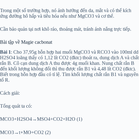
Trong một số trường hợp, nó ảnh hưởng đến da, mắt và có thể kích
ứng đường hô hấp và tiêu hóa nếu như MgCO3 và cơ thể.
Cần bảo quản tại nơi khô ráo, thoáng mát, tránh ánh nắng trực tiếp.
Bài tập về Magie cacbonat
Bài 1
: Cho 37,95g hỗn hợp hai muối MgCO3 và RCO3 vào 100ml dd
H2SO4 loãng thấy có 1,12 lít CO2 (đktc) thoát ra, dung dịch A và chất
rắn B. Cô cạn dung dịch A thu được 4g muối khan. Nung chất rắn B
đến khối lượng không đổi thì thu được rắn B1 và 4,48 lít CO2 (đktc).
Biết trong hỗn hợp đầu có tỉ lệ. Tìm khối lượng chất rắn B1 và nguyên
tố R.
Cách giải:
Tổng quát ta có:
MCO3+H2SO4→MSO4+CO2+H2O (1)
MCO3→t∘MO+CO2 (2)