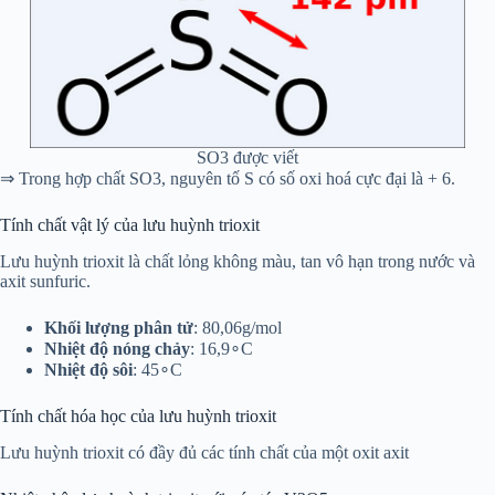
SO3 được viết
⇒ Trong hợp chất SO3, nguyên tố S có số oxi hoá cực đại là + 6.
Tính chất vật lý của lưu huỳnh trioxit
Lưu huỳnh trioxit là chất lỏng không màu, tan vô hạn trong nước và
axit sunfuric.
Khối lượng phân tử
: 80,06g/mol
Nhiệt độ nóng chảy
: 16,9∘C
Nhiệt độ sôi
: 45∘C
Tính chất hóa học của lưu huỳnh trioxit
Lưu huỳnh trioxit có đầy đủ các tính chất của một oxit axit