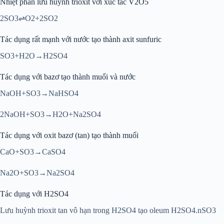
Nhiệt phân lưu huỳnh trioxit với xúc tác V2O5
2SO3⇌O2+2SO2
Tác dụng rất mạnh với nước tạo thành axit sunfuric
SO3+H2O→H2SO4
Tác dụng với bazơ tạo thành muối và nước
NaOH+SO3→NaHSO4
2NaOH+SO3→H2O+Na2SO4
Tác dụng với oxit bazơ (tan) tạo thành muối
CaO+SO3→CaSO4
Na2O+SO3→Na2SO4
Tác dụng với H2SO4
Lưu huỳnh trioxit tan vô hạn trong H2SO4 tạo oleum H2SO4.nSO3