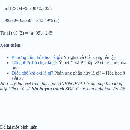
→mH2SO4=98a80+0,205b
→98a80+0,205b = 340.49% (2)
Từ (1) và (2) ⇒{a=95b=245
Xem thêm
:
Phương trình hóa học là gì
? Ý nghĩa và Các dạng bài tập
Công thức hóa học là gì
? Ý nghĩa và Bài tập về công thức hóa
học
Điều chế khí oxi là gì
? Phản ứng phân hủy là gì? – Hóa học 8
Bài 27
Như vậy, bài viết trên đây của DINHNGHIA.VN đã giúp bạn tổng
hợp kiến thức về
lưu huỳnh trioxit SO3
. Chúc bạn luôn học tập tốt!
Để lại một bình luận