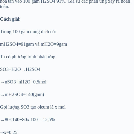
hòa tan vào 100 gam H2SO4 91%. Giả sử các phản ứng xảy ra hoàn
toàn.
Cách giải
:
Trong 100 gam dung dịch có:
mH2SO4=91gam và mH2O=9gam
Ta có phương trình phản ứng
SO3+H2O→H2SO4
→nSO3=nH2O=0,5mol
→mH2SO4=140(gam)
Gọi lượng SO3 tạo oleum là x mol
→80×140+80x.100 = 12,5%
⇒x=0,25