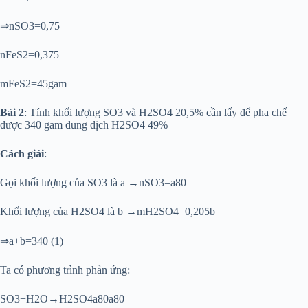
⇒nSO3=0,75
nFeS2=0,375
mFeS2=45gam
Bài 2
: Tính khối lượng SO3 và H2SO4 20,5% cần lấy để pha chế
được 340 gam dung dịch H2SO4 49%
Cách giải
:
Gọi khối lượng của SO3 là a →nSO3=a80
Khối lượng của H2SO4 là b →mH2SO4=0,205b
⇒a+b=340 (1)
Ta có phương trình phản ứng:
SO3+H2O→H2SO4a80a80