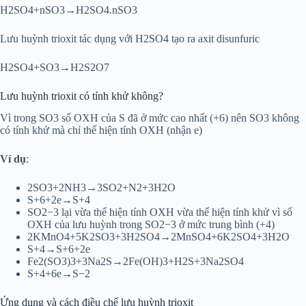
H2SO4+nSO3→H2SO4.nSO3
Lưu huỳnh trioxit tác dụng với H2SO4 tạo ra axit disunfuric
H2SO4+SO3→H2S2O7
Lưu huỳnh trioxit có tính khử không?
Vì trong SO3 số OXH của S đã ở mức cao nhất (+6) nên SO3 không
có tính khử mà chỉ thể hiện tính OXH (nhận e)
Ví dụ
:
2SO3+2NH3→3SO2+N2+3H2O
S+6+2e→S+4
SO2−3 lại vừa thể hiện tính OXH vừa thể hiện tính khử vì số
OXH của lưu huỳnh trong SO2−3 ở mức trung bình (+4)
2KMnO4+5K2SO3+3H2SO4→2MnSO4+6K2SO4+3H2O
S+4→S+6+2e
Fe2(SO3)3+3Na2S→2Fe(OH)3+H2S+3Na2SO4
S+4+6e→S−2
Ứng dụng và cách điều chế lưu huỳnh trioxit