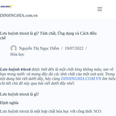
Chuyển
đến
phần
DINHNGHIA.com.vn
nội
dung
Lưu huỳnh trioxit là gì? Tính chất, Ứng dụng và Cách điều
chế
Nguyễn Thị Ngọc Diễm
19/07/2022
Hóa học
Lưu huỳnh trioxit
được biết đến là một chất lỏng không màu, tan vô
hạn trong nước và mang đầy đủ các tính chất của một oxit axit. Trong
nội dung bài viết dưới đây, hãy cùng
DINHNGHIA.COM.VN
tìm hiểu
chi tiết chủ đề này qua bài viết dưới đây nhé!.
Lưu huỳnh trioxit là gì?
Định nghĩa
Lưu huỳnh trioxit là một hợp chất hóa học với công thức SO3