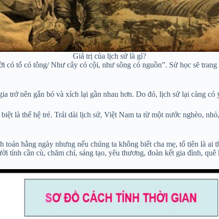
Giá trị của lịch sử là gì?
ời có tổ có tông/ Như cây có cội, như sông có nguồn”. Sử học sẽ trang
a trở nên gắn bó và xích lại gần nhau hơn. Do đó, lịch sử lại càng có 
c biệt là thế hệ trẻ. Trải dài lịch sử, Việt Nam ta từ một nước nghèo, 
 toán hằng ngày nhưng nếu chúng ta không biết cha mẹ, tổ tiên là ai t
i tính cần cù, chăm chỉ, sáng tạo, yêu thương, đoàn kết gia đình, quê