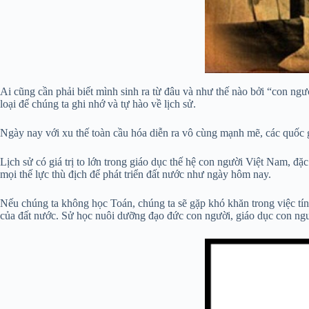
Ai cũng cần phải biết mình sinh ra từ đâu và như thế nào bởi “con ngư
loại để chúng ta ghi nhớ và tự hào về lịch sử.
Ngày nay với xu thế toàn cầu hóa diễn ra vô cùng mạnh mẽ, các quốc gi
Lịch sử có giá trị to lớn trong giáo dục thế hệ con người Việt Nam, đặ
mọi thế lực thù địch để phát triển đất nước như ngày hôm nay.
Nếu chúng ta không học Toán, chúng ta sẽ gặp khó khăn trong việc tính
của đất nước. Sử học nuôi dưỡng đạo đức con người, giáo dục con ngườ