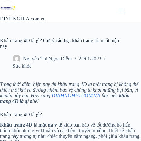
Chuyển
đến
phần
DINHNGHIA.com.vn
nội
dung
Khẩu trang 4D là gì? Gợi ý các loại khẩu trang tốt nhất hiện
nay
Nguyễn Thị Ngọc Diễm
22/01/2023
Sức khỏe
Trong thời điểm hiện nay thì khẩu trang 4D là một trang bị không thể
thiếu mỗi khi ra đường nhằm bảo vệ chúng ta khỏi những bụi bẩn, vi
khuẩn gây hại. Hãy cùng
DINHNGHIA.COM.VN
tìm hiểu
khẩu
trang 4D là gì
nhé!
Khẩu trang 4D là gì?
Khẩu trang 4D
là
mặt nạ y tế
giúp bạn bảo vệ tốt đường hô hấp,
tránh khỏi những vi khuẩn và các bệnh truyền nhiễm. Thiết kế khẩu
trang này tương tự như chiếc thuyền nằm ngang, phối giữa khẩu trang