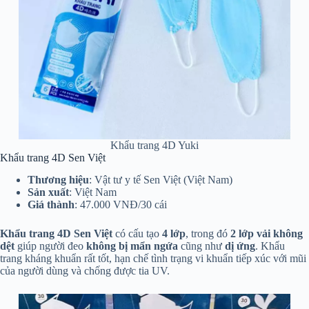
Khẩu trang 4D Yuki
Khẩu trang 4D Sen Việt
Thương hiệu
: Vật tư y tế Sen Việt (Việt Nam)
Sản xuất
: Việt Nam
Giá thành
: 47.000 VNĐ/30 cái
Khẩu trang 4D Sen Việt
có cấu tạo
4 lớp
, trong đó
2 lớp vải không
dệt
giúp người đeo
không bị mẩn ngứa
cũng như
dị ứng
. Khẩu
trang kháng khuẩn rất tốt, hạn chế tình trạng vi khuẩn tiếp xúc với mũi
của người dùng và chống được tia UV.