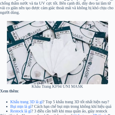
chống thấm nước và tia UV cực tốt. Bên cạnh đó, dây đeo tai làm từ
vải co giãn nên tạo được cảm giác thoải mái và không bị khó chịu cho
người dùng.
Khẩu Trang KF94 UNI MASK
Xem thêm
:
Khẩu trang 3D là gì
? Top 5 khẩu trang 3D tốt nhất hiện nay?
Bụi mịn là gì
? Cách hạn chế bụi mịn trong không khí hiệu quả
Restock là gì
? 3 điều cần biết khi mua quần áo, giày restock