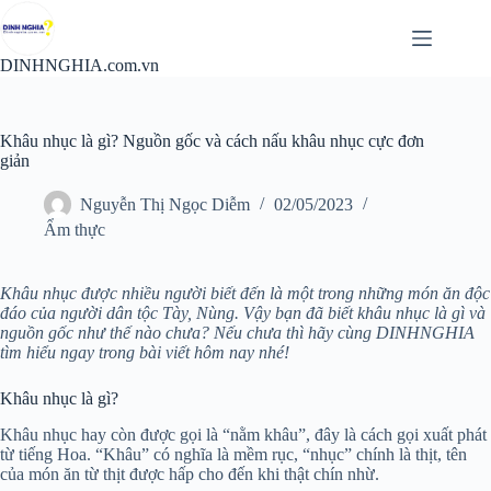
Chuyển
đến
phần
DINHNGHIA.com.vn
nội
dung
Khâu nhục là gì? Nguồn gốc và cách nấu khâu nhục cực đơn
giản
Nguyễn Thị Ngọc Diễm
02/05/2023
Ẩm thực
Khâu nhục được nhiều người biết đến là một trong những món ăn độc
đáo của người dân tộc Tày, Nùng. Vậy bạn đã biết khâu nhục là gì và
nguồn gốc như thế nào chưa? Nếu chưa thì hãy cùng DINHNGHIA
tìm hiểu ngay trong bài viết hôm nay nhé!
Khâu nhục là gì?
Khâu nhục hay còn được gọi là “nằm khâu”, đây là cách gọi xuất phát
từ tiếng Hoa. “Khâu” có nghĩa là mềm rục, “nhục” chính là thịt, tên
của món ăn từ thịt được hấp cho đến khi thật chín nhừ.