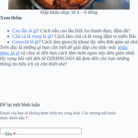
Hấp khâu nhục từ 4 – 6 tiếng
Xem thêm
Cao lầu là gì
? Cách nấu cao lầu Hội An thanh đạm, đậm đà?
Chả cá lã vọng là gì
? Cách làm chả cá lã vọng đậm vị miền Bắc
Gnocchi là gì
? Cách làm gnocchi khoai tây siêu đơn giản tại nhà
Trên đây là những gì bạn cần biết để giải đáp cho thắc mắc
khâu
nhục là gì
và chia sẻ đến bạn cách làm món ngon này đơn giản nhất.
Hy vọng bài viết đến từ DINHNGHIA đã đem đến cho bạn những
thông tin hữu ích và cần thiết nhé!
Để lại một bình luận
Email của bạn sẽ không được hiển thị công khai.
Các trường bắt buộc
được đánh dấu
*
Tên
*