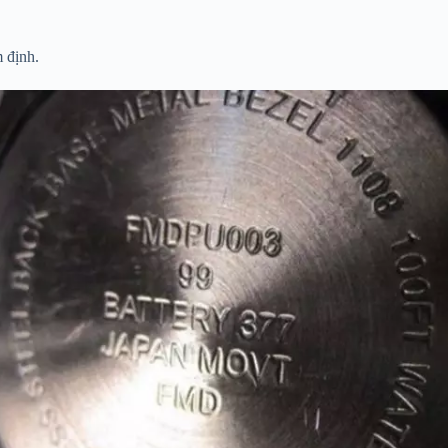
 định.