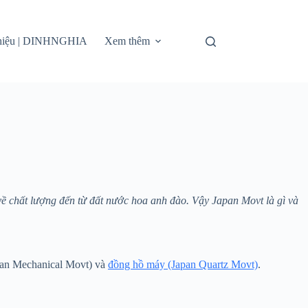
thiệu | DINHNGHIA
Xem thêm
về chất lượng đến từ đất nước hoa anh đào. Vậy Japan Movt là gì và
an Mechanical Movt) và
đồng hồ máy (Japan Quartz Movt)
.