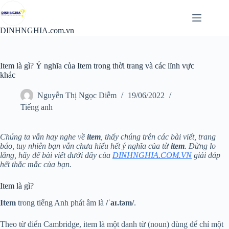
Chuyển
đến
phần
DINHNGHIA.com.vn
nội
dung
Item là gì? Ý nghĩa của Item trong thời trang và các lĩnh vực
khác
Nguyễn Thị Ngọc Diễm
19/06/2022
Tiếng anh
Chúng ta vẫn hay nghe về
item
, thấy chúng trên các bài viết, trang
báo, tuy nhiên bạn vẫn chưa hiểu hết ý nghĩa của từ
item
. Đừng lo
lắng, hãy để bài viết dưới đây của
DINHNGHIA.COM.VN
giải đáp
hết thắc mắc của bạn.
Item là gì?
Item
trong tiếng Anh phát âm là
/ˈaɪ.təm/
.
Theo từ điển Cambridge, item là một danh từ (noun) dùng để chỉ một