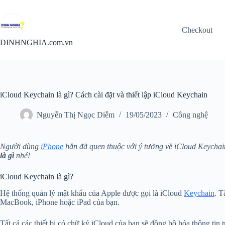
Chuyển
đến
phần
Checkout
nội
dung
DINHNGHIA.com.vn
iCloud Keychain là gì? Cách cài đặt và thiết lập iCloud Keychain
Nguyễn Thị Ngọc Diễm
19/05/2023
Công nghệ
Người dùng
iPhone
hẳn đã quen thuộc với ý tưởng về iCloud Keychain
là gì
nhé!
iCloud Keychain là gì?
Hệ thống quản lý mật khẩu của Apple được gọi là iCloud
Keychain
. T
MacBook, iPhone hoặc iPad của bạn.
Tất cả các thiết bị có chữ ký iCloud của bạn sẽ đồng bộ hóa thông tin