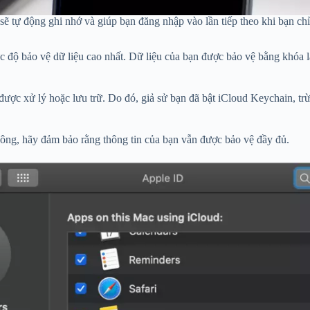
sẽ tự động ghi nhớ và giúp bạn đăng nhập vào lần tiếp theo khi bạn c
độ bảo vệ dữ liệu cao nhất. Dữ liệu của bạn được bảo vệ bằng khóa lấy
 được xử lý hoặc lưu trữ. Do đó, giả sử bạn đã bật iCloud Keychain, t
hông, hãy đảm bảo rằng thông tin của bạn vẫn được bảo vệ đầy đủ.