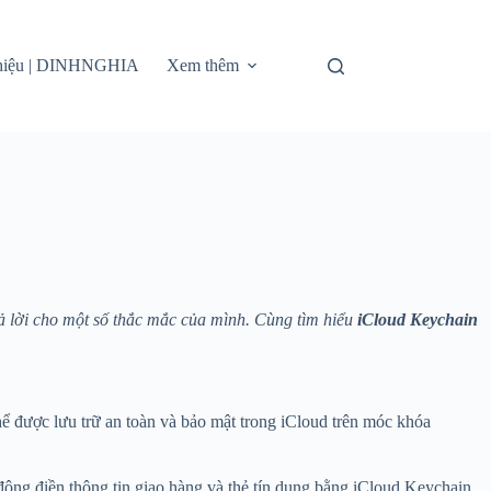
thiệu | DINHNGHIA
Xem thêm
rả lời cho một số thắc mắc của mình. Cùng tìm hiểu
iCloud Keychain
 thể được lưu trữ an toàn và bảo mật trong iCloud trên móc khóa
động điền thông tin giao hàng và thẻ tín dụng bằng iCloud Keychain.