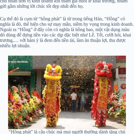
chủ nhân đơn vị kinh doanh khi tham gia buổi lễ khai trương, nhằm
gửi gắm những lời chúc tốt đẹp nhất đến họ.
Cụ thể đó là cụm từ “hồng phát” là từ trong tiếng Hán, “Hồng” có
nghĩa là đỏ, thể hiện cho sự may mắn, niềm hy vọng trong kinh doanh.
Ngoài ra “Hồng” ở đây còn có nghĩa là hồng bao, một vật dụng màu
đỏ dùng để đựng tiền vào các dịp đặc biệt như Lễ, Tết, cưới hỏi, khai
trương,… với hàm ý là đem đến tiền tài, làm ăn thuận lợi, thu được
nhiều lợi nhuận.
“Hồng phát” là câu chúc mà mọi người thường dành tặng chủ