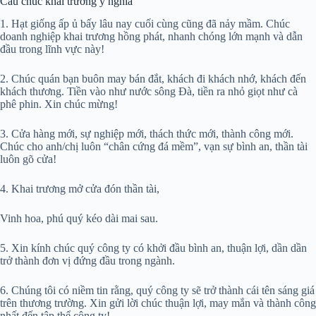
Câu chúc khai trương ý nghĩa
1. Hạt giống ấp ủ bấy lâu nay cuối cùng cũng đã nảy mầm. Chúc
doanh nghiệp khai trương hồng phát, nhanh chóng lớn mạnh và dẫn
đầu trong lĩnh vực này!
2. Chúc quán bạn buôn may bán đắt, khách đi khách nhớ, khách đến
khách thương. Tiền vào như nước sông Đà, tiền ra nhỏ giọt như cà
phê phin. Xin chúc mừng!
3. Cửa hàng mới, sự nghiệp mới, thách thức mới, thành công mới.
Chúc cho anh/chị luôn “chân cứng đá mềm”, vạn sự bình an, thần tài
luôn gõ cửa!
4. Khai trương mở cửa đón thần tài,
Vinh hoa, phú quý kéo dài mai sau.
5. Xin kính chúc quý công ty có khởi đầu bình an, thuận lợi, dần dần
trở thành đơn vị đứng đầu trong ngành.
6. Chúng tôi có niềm tin rằng, quý công ty sẽ trở thành cái tên sáng giá
trên thương trường. Xin gửi lời chúc thuận lợi, may mắn và thành công
nhất đến tập thể công ty!