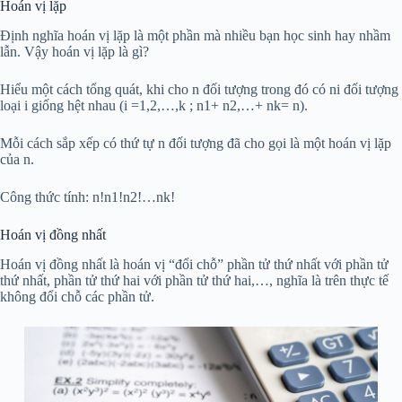
Hoán vị lặp
Định nghĩa hoán vị lặp là một phần mà nhiều bạn học sinh hay nhầm
lẫn. Vậy hoán vị lặp là gì?
Hiểu một cách tổng quát, khi cho n đối tượng trong đó có ni đối tượng
loại i giống hệt nhau (i =1,2,…,k ; n1+ n2,…+ nk= n).
Mỗi cách sắp xếp có thứ tự n đối tượng đã cho gọi là một hoán vị lặp
của n.
Công thức tính: n!n1!n2!…nk!
Hoán vị đồng nhất
Hoán vị đồng nhất là hoán vị “đổi chỗ” phần tử thứ nhất với phần tử
thứ nhất, phần tử thứ hai với phần tử thứ hai,…, nghĩa là trên thực tế
không đổi chỗ các phần tử.