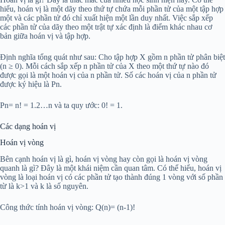
hiểu, hoán vị là một dãy theo thứ tự chứa mỗi phần tử của một tập hợp
một và các phần tử đó chỉ xuất hiện một lần duy nhất. Việc sắp xếp
các phần tử của dãy theo một trật tự xác định là điểm khác nhau cơ
bản giữa hoán vị và tập hợp.
Định nghĩa tổng quát như sau: Cho tập hợp X gồm n phần tử phân biệt
(n ≥ 0). Mỗi cách sắp xếp n phần tử của X theo một thứ tự nào đó
được gọi là một hoán vị của n phần tử. Số các hoán vị của n phần tử
được ký hiệu là Pn.
Pn= n! = 1.2…n và ta quy ước: 0! = 1.
Các dạng hoán vị
Hoán vị vòng
Bên cạnh hoán vị là gì, hoán vị vòng hay còn gọi là hoán vị vòng
quanh là gì? Đây là một khái niệm cần quan tâm. Có thể hiểu, hoán vị
vòng là loại hoán vị có các phần tử tạo thành đúng 1 vòng với số phần
từ là k>1 và k là số nguyên.
Công thức tính hoán vị vòng: Q(n)= (n-1)!