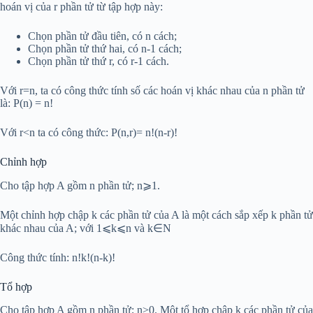
hoán vị của r phần tử từ tập hợp này:
Chọn phần tử đầu tiên, có n cách;
Chọn phần tử thứ hai, có n-1 cách;
Chọn phần tử thứ r, có r-1 cách.
Với r=n, ta có công thức tính số các hoán vị khác nhau của n phần tử
là: P(n) = n!
Với r<n ta có công thức: P(n,r)= n!(n-r)!
Chỉnh hợp
Cho tập hợp A gồm n phần tử; n⩾1.
Một chỉnh hợp chập k các phần tử của A là một cách sắp xếp k phần tử
khác nhau của A; với 1⩽k⩽n và k∈N
Công thức tính: n!k!(n-k)!
Tổ hợp
Cho tập hợp A gồm n phần tử; n>0. Một tổ hợp chập k các phần tử của