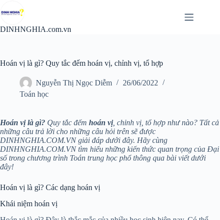
Chuyển
đến
phần
DINHNGHIA.com.vn
nội
dung
Hoán vị là gì? Quy tắc đếm hoán vị, chỉnh vị, tổ hợp
Nguyễn Thị Ngọc Diễm
26/06/2022
Toán học
Hoán vị là gì?
Quy tắc đếm
hoán vị
, chỉnh vị, tổ hợp như nào? Tất cả
những câu trả lời cho những câu hỏi trên sẽ được
DINHNGHIA.COM.VN giải đáp dưới đây. Hãy cùng
DINHNGHIA.COM.VN tìm hiểu những kiến thức quan trọng của Đại
số trong chương trình Toán trung học phổ thông qua bài viết dưới
đây!
Hoán vị là gì? Các dạng hoán vị
Khái niệm hoán vị
Hoán vị là gì? Đây là thắc mắc của nhiều học sinh hiện nay. Có thể