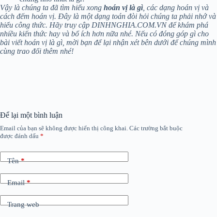
Vậy là chúng ta đã tìm hiểu xong
hoán vị là gì
, các dạng hoán vị và
cách đếm hoán vị. Đây là một dạng toán đòi hỏi chúng ta phải nhớ và
hiểu công thức. Hãy truy cập DINHNGHIA.COM.VN để khám phá
nhiều kiến thức hay và bổ ích hơn nữa nhé. Nếu có đóng góp gì cho
bài viết hoán vị là gì, mời bạn để lại nhận xét bên dưới để chúng mình
cùng trao đổi thêm nhé!
Để lại một bình luận
Email của bạn sẽ không được hiển thị công khai.
Các trường bắt buộc
được đánh dấu
*
Tên
*
Email
*
Trang web