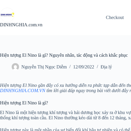
Chuyển
đến
phần
Checkout
nội
dung
DINHNGHIA.com.vn
Hiện tượng El Nino là gì? Nguyên nhân, tác động và cách khắc phục
Nguyễn Thị Ngọc Diễm
12/09/2022
Địa lý
Hiện tượng El Nino gần đây có xu hướng diễn ra phức tạp dẫn đến th
DINHNGHIA.COM.VN
tìm lời giải đáp ngay trong bài viết dưới đây 
Hiện tượng El Nino là gì?
El Nino là một hiện tượng khí tượng và hải dương học xảy ra ở khu 
thống khí tượng toàn cầu. El Nino thường kéo dài từ 8 đến 12 tháng, 
Hiện tượng này là một phần của sự biến đổi khí hậu tự nhiên và có thể 