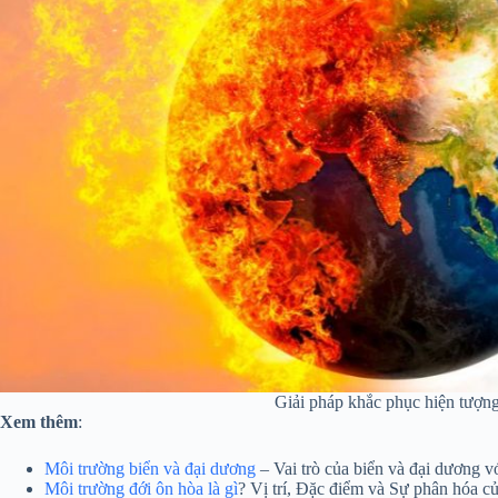
Giải pháp khắc phục hiện tượn
Xem thêm
:
Môi trường biển và đại dương
– Vai trò của biển và đại dương v
Môi trường đới ôn hòa là gì
? Vị trí, Đặc điểm và Sự phân hóa c