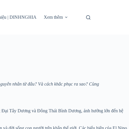
thiệu | DINHNGHIA
Xem thêm
ó nguyên nhân từ đâu? Và cách khắc phục ra sao? Cùng
 mặt Đại Tây Dương và Đông Thái Bình Dương, ảnh hưởng lớn đến hệ
n và đời sống con người trên khắp thế giới. Các biểu hiện của El Nino