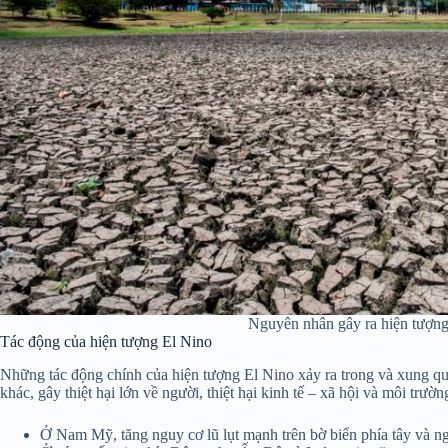
Nguyên nhân gây ra hiện tượng
Tác động của hiện tượng El Nino
Những tác động chính của hiện tượng El Nino xảy ra trong và xung qua
khác, gây thiệt hại lớn về người, thiệt hại kinh tế – xã hội và môi trư
Ở Nam Mỹ, tăng nguy cơ lũ lụt mạnh trên bờ biển phía tây và ng