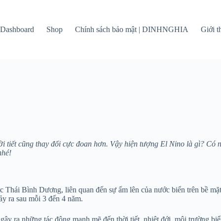
Dashboard
Shop
Chính sách bảo mật | DINHNGHIA
Giới 
ời tiết cũng thay đổi cực đoan hơn. Vậy hiện tượng El Nino là gì? C
nhé!
vực Thái Bình Dương, liên quan đến sự ấm lên của nước biển trên bề
xảy ra sau mỗi 3 đến 4 năm.
gây ra những tác động mạnh mẽ đến thời tiết, nhiệt đới, môi trường biể