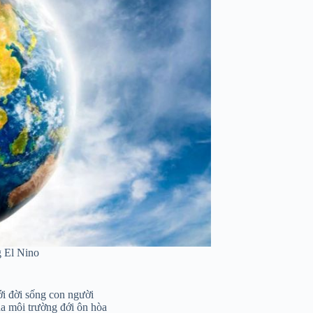
g El Nino
ới đời sống con người
ủa môi trường đới ôn hòa