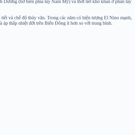
 Dương (bờ biển phía tây Nam Mỹ) và thời tiết khô khan ở phần tây
 tiết và chế độ thủy văn. Trong các năm có hiện tượng El Nino mạnh,
áp thấp nhiệt đới trên Biển Đông ít hơn so với trung bình.