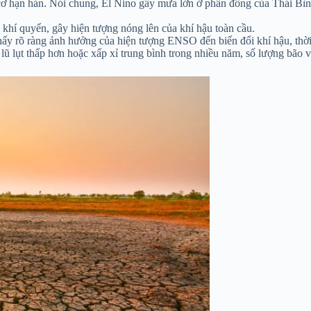
ơ hạn hán. Nói chung, El Nino gây mưa lớn ở phần đông của Thái Bình
khí quyển, gây hiện tượng nóng lên của khí hậu toàn cầu.
hấy rõ ràng ảnh hưởng của hiện tượng ENSO đến biến đổi khí hậu, thời
lụt thấp hơn hoặc xấp xỉ trung bình trong nhiều năm, số lượng bão và 