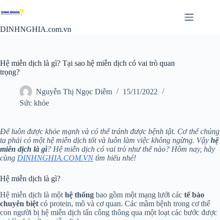
Chuyển
đến
phần
DINHNGHIA.com.vn
nội
dung
Hệ miễn dịch là gì? Tại sao hệ miễn dịch có vai trò quan
trọng?
Nguyễn Thị Ngọc Diễm
15/11/2022
Sức khỏe
Để luôn được khỏe mạnh và có thể tránh được bệnh tật. Cơ thể chúng
ta phải có một hệ miễn dịch tốt và luôn làm việc không ngừng. Vậy
hệ
miễn dịch là gì
? Hệ miễn dịch có vai trò như thế nào? Hôm nay, hãy
cùng
DINHNGHIA.COM.VN
tìm hiểu nhé!
Hệ miễn dịch là gì?
Hệ miễn dịch là một
hệ thống
bao gồm một mạng lưới các
tế bào
chuyên biệt
có protein, mô và cơ quan. Các mầm bệnh trong cơ thể
con người bị hệ miễn dịch tấn công thông qua một loạt các bước được