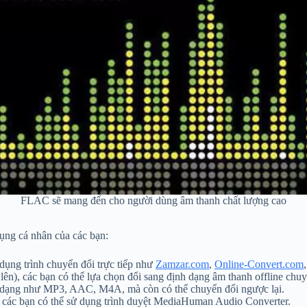
FLAC sẽ mang đến cho người dùng âm thanh chất lượng cao
ụng cá nhân của các bạn:
dụng trình chuyển đổi trực tiếp như
Zamzar.com
,
Online-Convert.com
 lên), các bạn có thể lựa chọn đổi sang định dạng âm thanh offline ch
h dạng như MP3, AAC, M4A, mà còn có thể chuyển đổi ngược lại.
 các bạn có thể sử dụng trình duyệt MediaHuman Audio Converter.