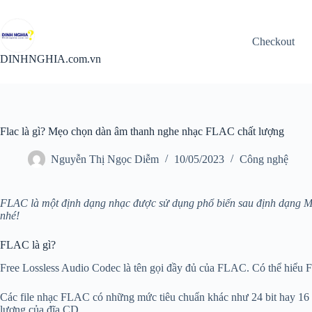
Chuyển
đến
phần
Checkout
nội
dung
DINHNGHIA.com.vn
Flac là gì? Mẹo chọn dàn âm thanh nghe nhạc FLAC chất lượng
Nguyễn Thị Ngọc Diễm
10/05/2023
Công nghệ
FLAC là một định dạng nhạc được sử dụng phổ biến sau định dạng 
nhé!
FLAC là gì?
Free Lossless Audio Codec là tên gọi đầy đủ của FLAC. Có thể hiểu F
Các file nhạc FLAC có những mức tiêu chuẩn khác như 24 bit hay 16 
lượng của đĩa CD.