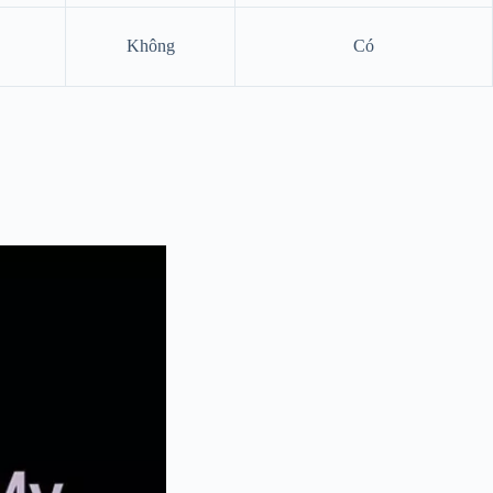
Không
Có