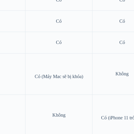
Có
Có
Có
Có
Không
Có
(Máy Mac sẽ bị khóa)
Không
Có
(iPhone 11 trở