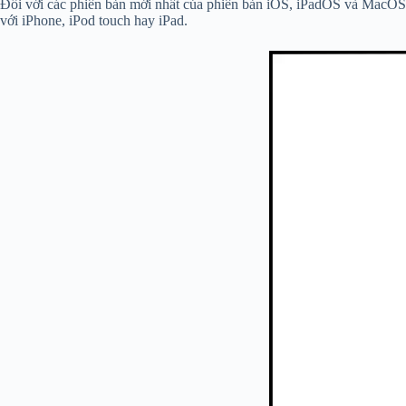
Đối với các phiên bản mới nhất của phiên bản iOS, iPadOS và MacOS, c
với iPhone, iPod touch hay iPad.