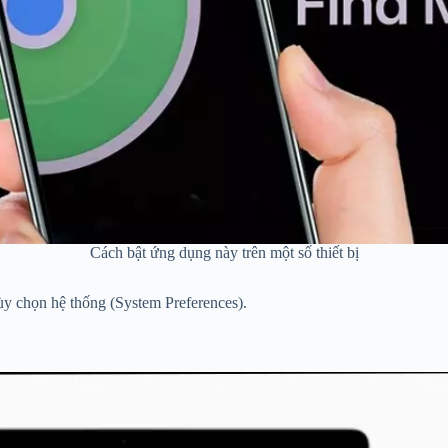
Cách bật ứng dụng này trên một số thiết bị
y chọn hệ thống (System Preferences).