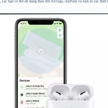
ác bạn có thể dễ dàng theo dõi AirTags, AirPods và một số các thiết b