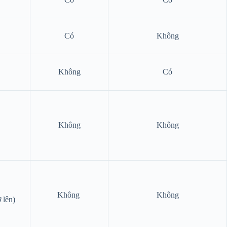
Có
Không
Không
Có
Không
Không
Không
Không
 lên)