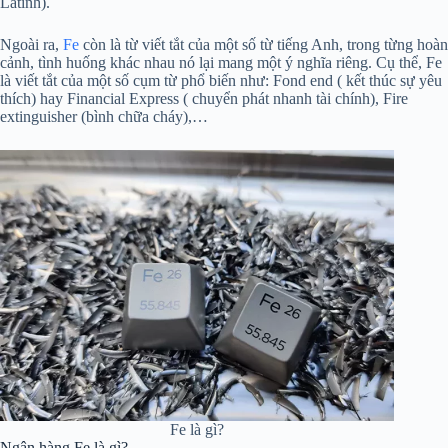
Latinh).
Ngoài ra,
Fe
còn là từ viết tắt của một số từ tiếng Anh, trong từng hoàn
cảnh, tình huống khác nhau nó lại mang một ý nghĩa riêng. Cụ thể, Fe
là viết tắt của một số cụm từ phổ biến như:
Fond end ( kết thúc sự yêu
thích) hay Financial Express ( chuyển phát nhanh tài chính), Fire
extinguisher (bình chữa cháy),…
Fe là gì?
Ngân hàng Fe là gì?