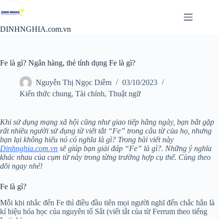
Chuyển
đến
phần
DINHNGHIA.com.vn
nội
dung
Fe là gì? Ngân hàng, thẻ tính dụng Fe là gì?
Nguyễn Thị Ngọc Diễm
03/10/2023
Kiến thức chung
,
Tài chính
,
Thuật ngữ
Khi sử dụng mạng xã hội cũng như giao tiếp hằng ngày, bạn bắt gặp
rất nhiều người sử dụng từ viết tắt “Fe” trong câu từ của họ, nhưng
bạn lại không hiểu nó có nghĩa là gì? Trong bài viết này
Dinhnghia.com.vn
sẽ giúp bạn giải đáp “Fe” là gì?. Những ý nghĩa
khác nhau của cụm từ này trong từng trường hợp cụ thể. Cùng theo
dõi ngay nhé!
Fe là gì?
Mỗi khi nhắc đến Fe thì điều đầu tiên mọi người nghĩ đến chắc hẳn là
kí hiệu hóa học của nguyên tố Sắt (viết tắt của từ Ferrum theo tiếng