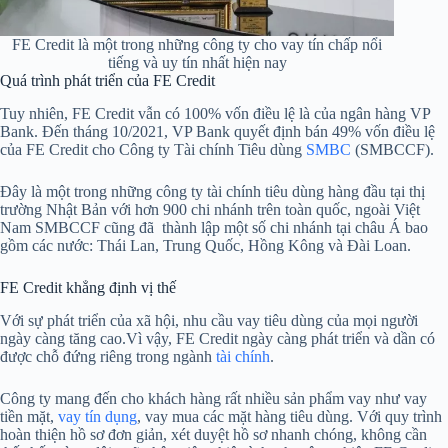
FE Credit là một trong những công ty cho vay tín chấp nổi
tiếng và uy tín nhất hiện nay
Quá trình phát triển của FE Credit
Tuy nhiên, FE Credit vẫn có 100% vốn điều lệ là của ngân hàng VP
Bank. Đến tháng 10/2021, VP Bank quyết định bán 49% vốn điều lệ
của FE Credit cho Công ty Tài chính Tiêu dùng
SMBC
(SMBCCF).
Đây là một trong những công ty tài chính tiêu dùng hàng đầu tại thị
trường Nhật Bản với hơn 900 chi nhánh trên toàn quốc, ngoài Việt
Nam SMBCCF cũng đã thành lập một số chi nhánh tại châu Á bao
gồm các nước: Thái Lan, Trung Quốc, Hồng Kông và Đài Loan.
FE Credit khẳng định vị thế
Với sự phát triển của xã hội, nhu cầu vay tiêu dùng của mọi người
ngày càng tăng cao.Vì vậy, FE Credit ngày càng phát triển và dần có
được chỗ đứng riêng trong ngành
tài chính
.
Công ty mang đến cho khách hàng rất nhiều sản phẩm vay như vay
tiền mặt,
vay tín dụng
, vay mua các mặt hàng tiêu dùng. Với quy trình
hoàn thiện hồ sơ đơn giản, xét duyệt hồ sơ nhanh chóng, không cần