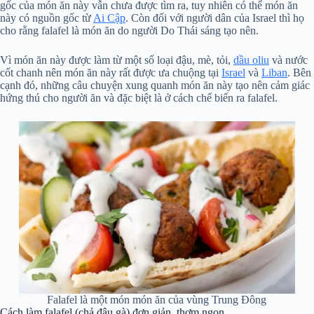
gốc của món ăn này vẫn chưa được tìm ra, tuy nhiên có thể món ăn
này có nguồn gốc từ
Ai Cập
. Còn đối với người dân của Israel thì họ
cho rằng falafel là món ăn do người Do Thái sáng tạo nên.
Vì món ăn này được làm từ một số loại đậu, mè, tỏi,
dầu oliu
và nước
cốt chanh nên món ăn này rất được ưa chuộng tại
Israel
và
Liban
. Bên
cạnh đó, những câu chuyện xung quanh món ăn này tạo nên cảm giác
hứng thú cho người ăn và đặc biệt là ở cách chế biến ra falafel.
Falafel là một món món ăn của vùng Trung Đông
Cách làm falafel (chả đậu gà) đơn giản, thơm ngon