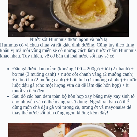
Nước sốt Hummus thơm ngon và mới lạ
Hummus có vị chua chua và rất giàu dinh dưỡng. Cũng tùy theo từng
khẩu vị mà mỗi vùng miền sẽ có những cách làm nước chấm Hummus
khác nhau. Tuy nhiên, về cơ bản thì loại nước sốt này sẽ có:
Đậu gà được làm mềm (khoảng 100 – 200gr) + tỏi (2 nhánh) +
bơ mè (3 muỗng canh) + nước cốt chanh vàng (2 muỗng canh)
+ dầu ô liu (2 muỗng canh) + bột thì là (1 muỗng cà phê) + nước
luộc đậu gà (cho một lượng vừa đủ để làm đặc hỗn hợp) + ít
muối và tiêu đen.
Sau đó các bạn đem toàn bộ hỗn hợp xay bằng máy xay sinh tố
cho nhuyễn và có thể mang ra sử dụng. Ngoài ra, bạn có thể
dùng món chả đậu gà với tương cà, tương ớt và mayonaise để
thay thế nước sốt trên cũng ngon không kém đấy!