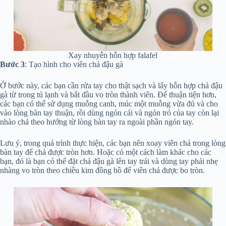
Xay nhuyễn hỗn hợp falafel
Bước 3
: Tạo hình cho viên chả đậu gà
Ở bước này, các bạn cần rửa tay cho thật sạch và lấy hỗn hợp chả đậu
gà từ trong tủ lạnh và bắt đầu vo tròn thành viên. Để thuận tiện hơn,
các bạn có thể sử dụng muỗng canh, múc một muỗng vừa đủ và cho
vào lòng bàn tay thuận, rồi dùng ngón cái và ngón trỏ của tay còn lại
nhào chả theo hướng từ lòng bàn tay ra ngoài phần ngón tay.
Lưu ý, trong quá trình thực hiện, các bạn nên xoay viên chả trong lòng
bàn tay để chả được tròn hơn. Hoặc có một cách làm khác cho các
bạn, đó là bạn có thể đặt chả đậu gà lên tay trái và dùng tay phải nhẹ
nhàng vo tròn theo chiều kim đồng hồ để viên chả được bo tròn.