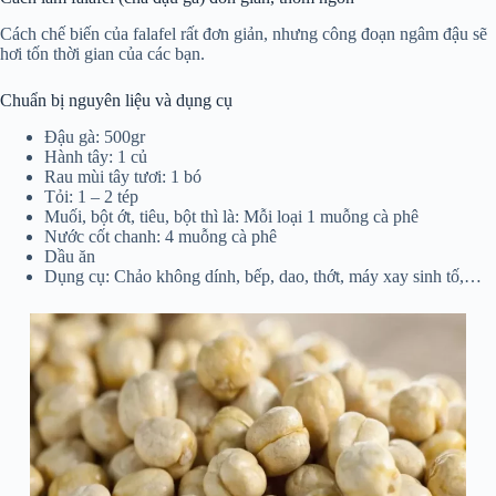
Cách chế biến của falafel rất đơn giản, nhưng công đoạn ngâm đậu sẽ
hơi tốn thời gian của các bạn.
Chuẩn bị nguyên liệu và dụng cụ
Đậu gà: 500gr
Hành tây: 1 củ
Rau mùi tây tươi: 1 bó
Tỏi: 1 – 2 tép
Muối, bột ớt, tiêu, bột thì là: Mỗi loại 1 muỗng cà phê
Nước cốt chanh: 4 muỗng cà phê
Dầu ăn
Dụng cụ: Chảo không dính, bếp, dao, thớt, máy xay sinh tố,…