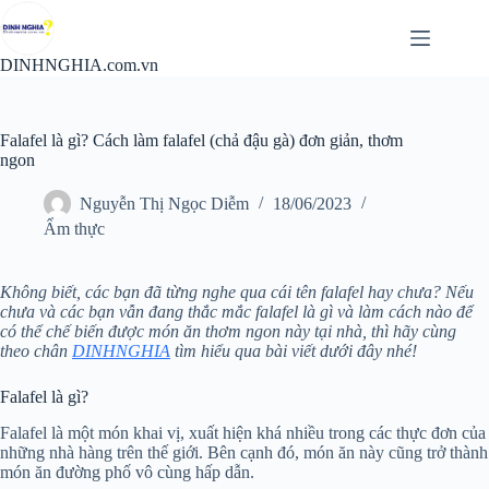
Chuyển
đến
phần
DINHNGHIA.com.vn
nội
dung
Falafel là gì? Cách làm falafel (chả đậu gà) đơn giản, thơm
ngon
Nguyễn Thị Ngọc Diễm
18/06/2023
Ẩm thực
Không biết, các bạn đã từng nghe qua cái tên falafel hay chưa? Nếu
chưa và các bạn vẫn đang thắc mắc falafel là gì và làm cách nào để
có thể chế biến được món ăn thơm ngon này tại nhà, thì hãy cùng
theo chân
DINHNGHIA
tìm hiểu qua bài viết dưới đây nhé!
Falafel là gì?
Falafel là một món khai vị, xuất hiện khá nhiều trong các thực đơn của
những nhà hàng trên thế giới. Bên cạnh đó, món ăn này cũng trở thành
món ăn đường phố vô cùng hấp dẫn.