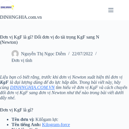
Chuyển
đến
phần
DINHNGHIA.com.vn
nội
dung
Đơn vị KgF là gì? Đổi đơn vị đo tải trọng KgF sang N
(Newton)
Nguyễn Thị Ngọc Diễm
22/07/2022
Đơn vị tính
Liệu bạn có biết rằng, trước khi đơn vị Newton xuất hiện thì đơn vị
KgF
là đại lượng dùng để đo lực hấp dẫn. Trong bài viết này, hãy
cùng
DINHNGHIA.COM.VN
tìm hiểu về đơn vị KgF và cách chuyển
đổi đơn vị KgF sang đơn vị Newton như thế nào trong bài viết dưới
đây nhé.
Đơn vị KgF là gì?
Tên đơn vị:
Kilôgam lực
Tên tiếng Anh:
Kilogram-force