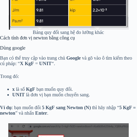
Bảng quy đổi sang hệ đo lường khác
Cách tính đơn vị newton bằng công cụ
Dùng google
Bạn có thể truy cập vào trang chủ
Google
và gõ vào ô tìm kiếm theo
cú pháp: “
X KgF
=
UNIT
“.
Trong đó:
x
là số
KgF
bạn muốn quy đổi.
UNIT
là đơn vị bạn muốn chuyển sang.
Ví dụ
: bạn muốn đổi
5 KgF
sang Newton (N)
thì hãy nhập “
5 KgF =
newton
” và nhấn
Enter
.