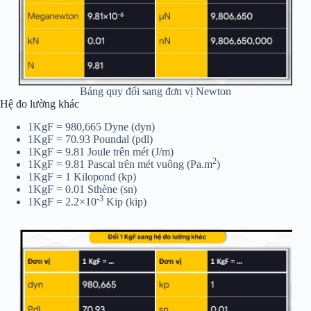
Bảng quy đổi sang đơn vị Newton
Hệ đo lường khác
1KgF = 980,665 Dyne (dyn)
1KgF = 70.93 Poundal (pdl)
1KgF = 9.81 Joule trên mét (J/m)
2
1KgF = 9.81 Pascal trên mét vuông (Pa.m
)
1KgF = 1 Kilopond (kp)
1KgF = 0.01 Sthène (sn)
-3
1KgF = 2.2×10
Kip (kip)