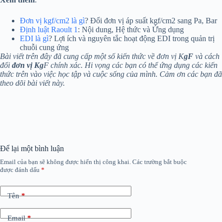
Đơn vị kgf/cm2 là gì
? Đổi đơn vị áp suất kgf/cm2 sang Pa, Bar
Định luật Raoult 1
: Nội dung, Hệ thức và Ứng dụng
EDI là gì
? Lợi ích và nguyên tắc hoạt động EDI trong quản trị
chuỗi cung ứng
Bài viết trên đây đã cung cấp một số kiến thức về đơn vị K
gF
và cách
đổi
đơn vị Kg
F chính xác. Hi vọng các bạn có thể ứng dụng các kiến
thức trên vào việc học tập và cuộc sống của mình. Cảm ơn các bạn đã
theo dõi bài viết này.
Để lại một bình luận
Email của bạn sẽ không được hiển thị công khai.
Các trường bắt buộc
được đánh dấu
*
Tên
*
Email
*