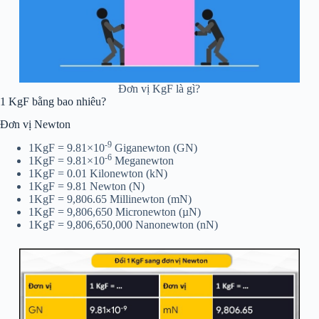
Đơn vị KgF là gì?
1 KgF bằng bao nhiêu?
Đơn vị Newton
-9
1KgF = 9.81×10
Giganewton (GN)
-6
1KgF = 9.81×10
Meganewton
1KgF = 0.01 Kilonewton (kN)
1KgF = 9.81 Newton (N)
1KgF = 9,806.65 Millinewton (mN)
1KgF = 9,806,650 Micronewton (µN)
1KgF = 9,806,650,000 Nanonewton (nN)