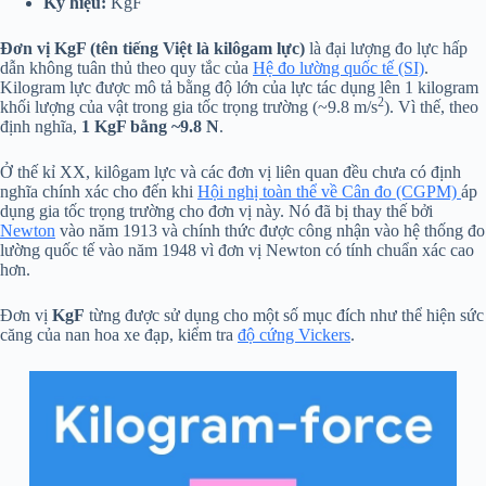
Ký hiệu:
KgF
Đơn vị KgF (tên tiếng Việt là kilôgam lực)
là đại lượng đo lực hấp
dẫn không tuân thủ theo quy tắc của
Hệ đo lường quốc tế (SI)
.
Kilogram lực được mô tả bằng độ lớn của lực tác dụng lên 1 kilogram
2
khối lượng của vật trong gia tốc trọng trường (~9.8 m/s
). Vì thế, theo
định nghĩa,
1 KgF bằng ~9.8 N
.
Ở thế kỉ XX, kilôgam lực và các đơn vị liên quan đều chưa có định
nghĩa chính xác cho đến khi
Hội nghị toàn thể về Cân đo (CGPM)
áp
dụng gia tốc trọng trường cho đơn vị này. Nó đã bị thay thế bởi
Newton
vào năm 1913 và chính thức được công nhận vào hệ thống đo
lường quốc tế vào năm 1948 vì đơn vị Newton có tính chuẩn xác cao
hơn.
Đơn vị
KgF
từng được sử dụng cho một số mục đích như thể hiện sức
căng của nan hoa xe đạp, kiểm tra
độ cứng Vickers
.