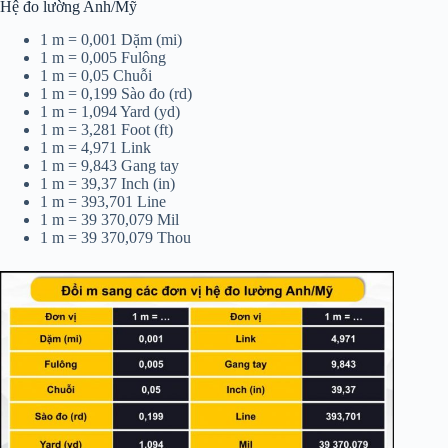
Hệ đo lường Anh/Mỹ
1 m = 0,001 Dặm (mi)
1 m = 0,005 Fulông
1 m = 0,05 Chuỗi
1 m = 0,199 Sào đo (rd)
1 m = 1,094 Yard (yd)
1 m = 3,281 Foot (ft)
1 m = 4,971 Link
1 m = 9,843 Gang tay
1 m = 39,37 Inch (in)
1 m = 393,701 Line
1 m = 39 370,079 Mil
1 m = 39 370,079 Thou