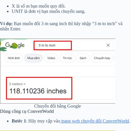
X là số m bạn muốn quy đổi.
UNIT là đơn vị bạn muốn chuyển sang.
Ví dụ:
Bạn muốn đổi 3 m sang inch thì hãy nhập “3 m to inch” và
nhấn Enter.
Chuyển đổi bằng Google
Dùng công cụ ConvertWorld
Bước 1
: Hãy truy cập vào
trang web chuyển đổi ConvertWorld
.