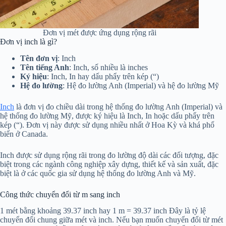
Đơn vị mét được ứng dụng rộng rãi
Đơn vị inch là gì?
Tên đơn vị
: Inch
Tên tiếng Anh
: Inch, số nhiều là inches
Ký hiệu
: Inch, In hay dấu phẩy trên kép (“)
Hệ đo lường
: Hệ đo lường Anh (Imperial) và hệ đo lường Mỹ
Inch
là đơn vị đo chiều dài trong hệ thống đo lường Anh (Imperial) và
hệ thống đo lường Mỹ, được ký hiệu là Inch, In hoặc dấu phẩy trên
kép (“). Đơn vị này được sử dụng nhiều nhất ở Hoa Kỳ và khá phổ
biến ở Canada.
Inch được sử dụng rộng rãi trong đo lường độ dài các đối tượng, đặc
biệt trong các ngành công nghiệp xây dựng, thiết kế và sản xuất, đặc
biệt là ở các quốc gia sử dụng hệ thống đo lường Anh và Mỹ.
Công thức chuyển đổi từ m sang inch
1 mét bằng khoảng 39.37 inch hay 1 m = 39.37 inch Đây là tỷ lệ
chuyển đổi chung giữa mét và inch. Nếu bạn muốn chuyển đổi từ mét