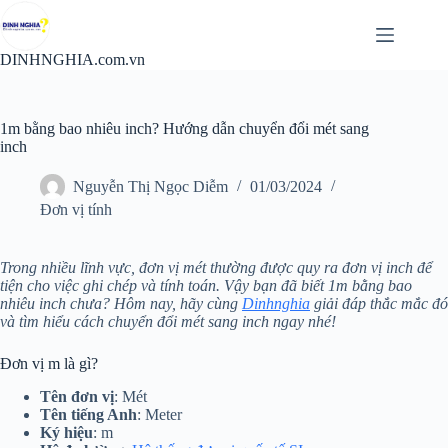
Chuyển
đến
phần
DINHNGHIA.com.vn
nội
dung
1m bằng bao nhiêu inch? Hướng dẫn chuyển đổi mét sang
inch
Nguyễn Thị Ngọc Diễm
01/03/2024
Đơn vị tính
Trong nhiều lĩnh vực, đơn vị mét thường được quy ra đơn vị inch để
tiện cho việc ghi chép và tính toán. Vậy bạn đã biết 1m bằng bao
nhiêu inch chưa? Hôm nay, hãy cùng
Dinhnghia
giải đáp thắc mắc đó
và tìm hiểu cách chuyển đổi mét sang inch ngay nhé!
Đơn vị m là gì?
Tên đơn vị
: Mét
Tên tiếng Anh
: Meter
Ký hiệu
: m