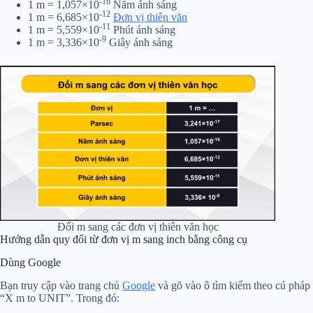
-16
1 m = 1,057×10
Năm ánh sáng
-12
1 m = 6,685×10
Đơn vị thiên văn
-11
1 m = 5,559×10
Phút ánh sáng
-9
1 m = 3,336×10
Giây ánh sáng
Đổi m sang các đơn vị thiên văn học
Hướng dẫn quy đổi từ đơn vị m sang inch bằng công cụ
Dùng Google
Bạn truy cập vào trang chủ
Google
và gõ vào ô tìm kiếm theo cú pháp
“X m to UNIT”. Trong đó: