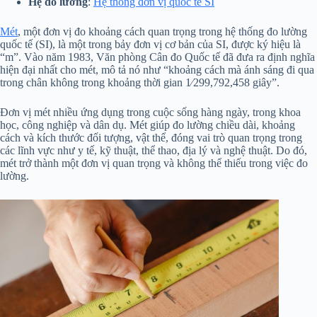
Hệ đo lường
:
Hệ thống đơn vị quốc tế SI
Mét
, một đơn vị đo khoảng cách quan trọng trong hệ thống đo lường
quốc tế (SI), là một trong bảy đơn vị cơ bản của SI, được ký hiệu là
“m”. Vào năm 1983, Văn phòng Cân đo Quốc tế đã đưa ra định nghĩa
hiện đại nhất cho mét, mô tả nó như “khoảng cách mà ánh sáng đi qua
trong chân không trong khoảng thời gian 1⁄299,792,458 giây”.
Đơn vị mét nhiều ứng dụng trong cuộc sống hàng ngày, trong khoa
học, công nghiệp và dân dụ. Mét giúp đo lường chiều dài, khoảng
cách và kích thước đối tượng, vật thể, đóng vai trò quan trọng trong
các lĩnh vực như y tế, kỹ thuật, thể thao, địa lý và nghệ thuật. Do đó,
mét trở thành một đơn vị quan trọng và không thể thiếu trong việc đo
lường.