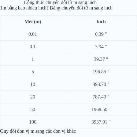
Công thức chuyển đổi từ m sang inch
1m bằng bao nhiêu inch? Bảng chuyển đổi từ m sang inch
Mét (m)
Inch
0.01
0.39 ″
0.1
3.94 “
1
39.37 ″
5
196.85 ″
10
393.70 ″
20
787.40 ″
50
1968.50 ″
100
3937.01 ″
Quy đổi đơn vị m sang các đơn vị khác