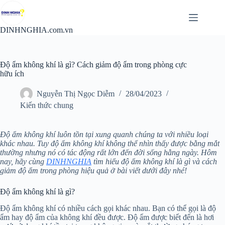
Chuyển
đến
phần
DINHNGHIA.com.vn
nội
dung
Độ ẩm không khí là gì? Cách giảm độ ẩm trong phòng cực
hữu ích
Nguyễn Thị Ngọc Diễm
28/04/2023
Kiến thức chung
Độ ẩm không khí luôn tồn tại xung quanh chúng ta với nhiều loại
khác nhau. Tuy độ ẩm không khí không thể nhìn thấy được bằng mắt
thường nhưng nó có tác động rất lớn đến đời sống hằng ngày. Hôm
nay, hãy cùng
DINHNGHIA
tìm hiểu độ ẩm không khí là gì và cách
giảm độ ẩm trong phòng hiệu quả ở bài viết dưới đây nhé!
Độ ẩm không khí là gì?
Độ ẩm không khí có nhiều cách gọi khác nhau. Bạn có thể gọi là độ
ẩm hay độ ẩm của không khí đều được. Độ ẩm được biết đến là hơi