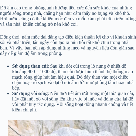
Độ ẩm cao trong phòng ảnh hưởng tiêu cực đến sức khỏe của những
người sống trong nhà, chẳng hạn như cảm thấy no bụng và khó thở.
Hơi nước cũng có thể khiến mốc đen và mốc xám phát triển trên tường
và sàn nhà, khiến chúng trở nên khó coi.
Đồng thời, nấm mốc dai dẳng tạo điều kiện thuận lợi cho vi khuẩn sinh
sôi và phát triển, lâu ngày còn tạo ra mùi hôi rất khó chịu trong nhà
bạn. Vì vậy, bạn nên áp dụng những mẹo và nguyên liệu đơn giản sau
đây để giảm độ ẩm trong phòng.
Sử dụng than củi
: Sau khi đốt củi trong lò nung ở nhiệt độ
khoảng 900 – 1000 độ, than củi được hình thành hệ thống mao
mạch rỗng giúp hút ẩm hiệu quả. Đổ đầy than vào một chiếc
chậu hoặc rổ sạch và đặt ở nơi ẩm ướt như phòng tắm hoặc nhà
bếp.
Sử dụng vôi sống
: Nếu thời tiết ẩm ướt trong một thời gian dài,
hãy đặt một xô vôi sống lên khu vực bị mốc và đóng cửa lại để
vôi phát huy tác dụng. Vôi sống hoạt động nhanh chóng và tiết
kiệm chi phí.