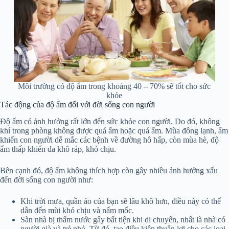
Môi trường có độ ẩm trong khoảng 40 – 70% sẽ tốt cho sức
khỏe
Tác động của độ ẩm đối với đời sống con người
Độ ẩm có ảnh hưởng rất lớn đến sức khỏe con người. Do đó, không
khí trong phòng không được quá ẩm hoặc quá ẩm. Mùa đông lạnh, ẩm
khiến con người dễ mắc các bệnh về đường hô hấp, còn mùa hè, độ
ẩm thấp khiến da khô ráp, khó chịu.
Bên cạnh đó, độ ẩm không thích hợp còn gây nhiều ảnh hưởng xấu
đến đời sống con người như:
Khi trời mưa, quần áo của bạn sẽ lâu khô hơn, điều này có thể
dẫn đến mùi khó chịu và nấm mốc.
Sàn nhà bị thấm nước gây bất tiện khi di chuyển, nhất là nhà có
người già và trẻ nhỏ. Từ đó, tạo điều kiện thuận lợi cho các loại