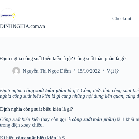
Chuyển
đến
phần
Checkout
nội
dung
DINHNGHIA.com.vn
Định nghĩa công suất biểu kiến là gì? Công suất toàn phần là gì?
Nguyễn Thị Ngọc Diễm
15/10/2022
Vật lý
Định nghĩa
công suất toàn phần
là gì? Công thức tính công suất bi
nghĩa công suất biểu kiến là gì cùng những nội dung liên quan, cùng t
Định nghĩa công suất biểu kiến là gì?
Công suất biểu kiến
(hay còn gọi là
công suất toàn phần
) là 1 khái 
trong điện xoay chiều.
Kí hiệu
công suất biểu kiến
là
S.