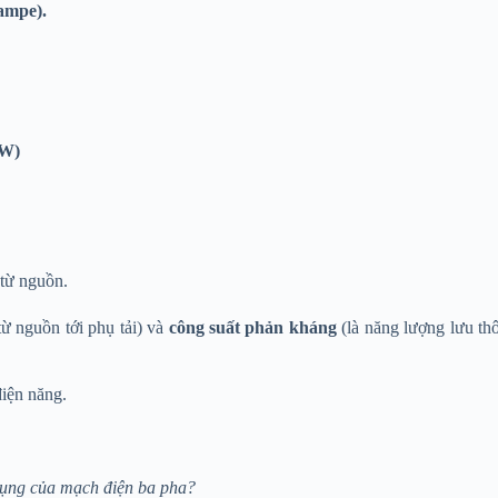
ampe).
(W)
từ nguồn.
từ nguồn tới phụ tải) và
công suất phản kháng
(là năng lượng lưu th
điện năng.
 dụng của mạch điện ba pha?