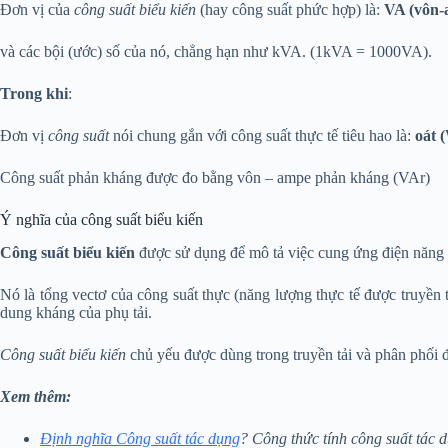
Đơn vị của
công suất biểu kiến
(hay
công suất phức hợp
) là:
VA (vôn-
và các bội (ước) số của nó, chẳng hạn như kVA. (1kVA = 1000VA).
Trong khi
:
Đơn vị
công suất
nói chung gắn với công suất thực tế tiêu hao là:
oát 
Công suất phản kháng được đo bằng vôn – ampe phản kháng (VAr)
Ý nghĩa của công suất biểu kiến
Công suất biểu kiến
được sử dụng để mô tả việc cung ứng điện năng 
Nó là tổng vectơ của công suất thực (năng lượng thực tế được truyền 
dung kháng của phụ tải.
Công suất biểu kiến
chủ yếu được dùng trong truyền tải và phân phối 
Xem thêm:
Định nghĩa Công suất tác dụng
? Công thức tính công suất tác