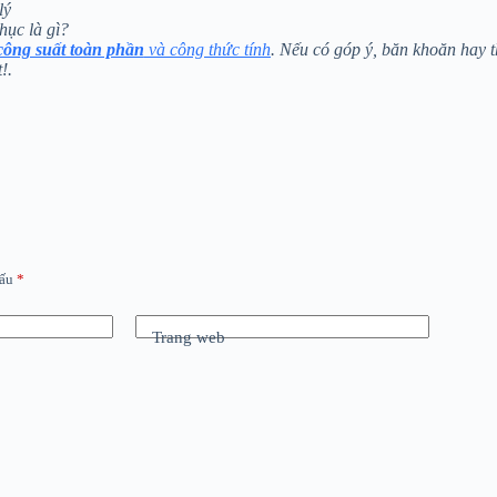
lý
hục là gì?
công suất toàn phần
và công thức tính
. Nếu có góp ý, băn khoăn hay t
!.
dấu
*
Trang web