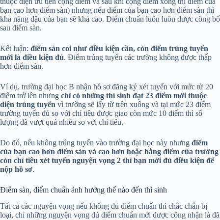
thuộc diện ưu tiên cộng điểm và sau khi cộng điểm xong thì điểm của
bạn cao hơn điểm sàn) nhưng nếu điểm của bạn cao hơn điểm sàn thì
khả năng đậu của bạn sẽ khá cao. Điểm chuẩn luôn luôn được công bố
sau điểm sàn.
Kết luận:
điểm sàn coi như điều kiện cần, còn điểm trúng tuyển
mới là điều kiện đủ
. Điểm trúng tuyển các trường không được thấp
hơn điểm sàn.
Ví dụ, trường đại học B nhận hồ sơ đăng ký xét tuyển với mức từ 20
điểm trở lên nhưng
chỉ
có những thí sinh đạt 23 điểm mới thuộc
diện trúng tuyển
vì trường sẽ lấy từ trên xuống và tại mức 23 điểm
trường tuyển đủ so với chỉ tiêu được giao còn mức 10 điểm thì số
lượng đã vượt quá nhiều so với chỉ tiêu.
Do đó, nếu không trúng tuyển vào trường đại học này nhưng
điểm
của bạn cao hơn điểm sàn và cao hơn hoặc bằng điểm của trường
còn chỉ tiêu xét tuyển nguyện vọng 2 thì bạn mới đủ điều kiện để
nộp hồ sơ
.
Điểm sàn, điểm chuẩn ảnh hưởng thế nào đến thí sinh
Tất cả các nguyện vọng nếu không đủ điểm chuẩn thì chắc chắn bị
loại, chỉ những nguyện vọng đủ điểm chuẩn mới được công nhận là đã