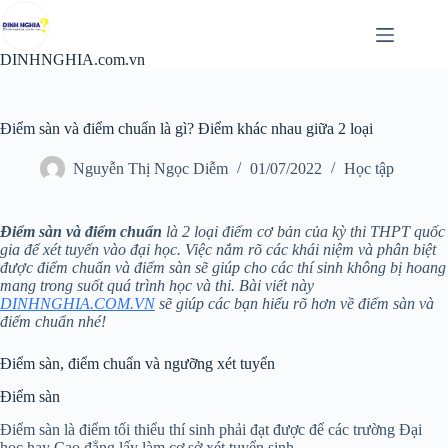
Chuyển
đến
phần
DINHNGHIA.com.vn
nội
dung
Điểm sàn và điểm chuẩn là gì? Điểm khác nhau giữa 2 loại
Nguyễn Thị Ngọc Diễm
01/07/2022
Học tập
Điểm sàn và điểm chuẩn
là 2 loại điểm cơ bản của kỳ thi THPT quốc
gia để xét tuyển vào đại học. Việc nắm rõ các khái niệm và phân biệt
được điểm chuẩn và điểm sàn sẽ giúp cho các thí sinh không bị hoang
mang trong suốt quá trình học và thi. Bài viết này
DINHNGHIA.COM.VN
sẽ giúp các bạn hiểu rõ hơn về điểm sàn và
điểm chuẩn nhé!
Điểm sàn, điểm chuẩn và ngưỡng xét tuyển
Điểm sàn
Điểm sàn là điểm tối thiểu thí sinh phải đạt được để các trường Đại
học hay Cao đẳng lấy làm cơ sở xét tuyển sinh.