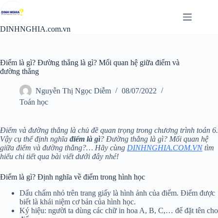
Chuyển
đến
phần
DINHNGHIA.com.vn
nội
dung
Điểm là gì? Đường thẳng là gì? Mối quan hệ giữa điểm và
đường thẳng
Nguyễn Thị Ngọc Diễm
08/07/2022
Toán học
Điểm và đường thẳng là chủ đề quan trọng trong chương trình toán 6.
Vậy cụ thể định nghĩa
điểm là gì
? Đường thẳng là gì? Mối quan hệ
giữa điểm và đường thẳng?… Hãy cùng
DINHNGHIA.COM.VN
tìm
hiểu chi tiết qua bài viết dưới đây nhé!
Điểm là gì? Định nghĩa về điểm trong hình học
Dấu chấm nhỏ trên trang giấy là hình ảnh của điểm. Điểm được
biết là khái niệm cơ bản của hình học.
Ký hiệu: người ta dùng các chữ in hoa A, B, C,… để đặt tên cho