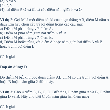
(2) R và S
(3) R, S
(4) hai điểm P, Q và tất cả các điểm nằm giữa P và Q
Ví dụ 2
: Gọi M là một điểm bất kì của đoạn thẳng AB, điểm M nằm ở
đâu? Em hãy chọn cậu trả lời đúng trong các câu sau:
a) Điểm M phải trùng với điểm A.
b) Điểm M phải nằm giữa hai điểm A và B.
c) Điểm M phải trùng với điểm B.
d) Điểm M hoặc trùng với điểm A hoặc nằm giữa hai điểm A và B
hoặc trùng với điểm B.
Cách giải
Đáp án đúng: D
Do điểm M bất kì thuộc đoạn thẳng AB thì M có thể trùng với điểm A
hoặc B hoặc nằm giữa 2 điểm này.
Ví dụ 3
: Cho 4 điểm A, B, C, D. Biết rằng D nằm giữa A và B, C nằm
giữa D và B. Hãy cho biết C còn nằm giữa hai điểm nào?
Cách giải