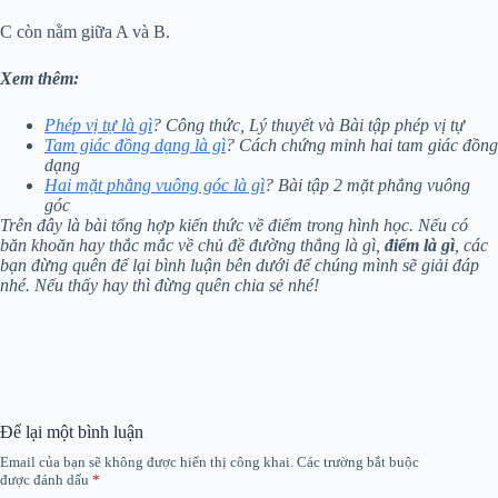
C còn nằm giữa A và B.
Xem thêm:
Phép vị tự là gì
? Công thức, Lý thuyết và Bài tập phép vị tự
Tam giác đồng dạng là gì
? Cách chứng minh hai tam giác đồng
dạng
Hai mặt phẳng vuông góc là gì
? Bài tập 2 mặt phẳng vuông
góc
Trên đây là bài tổng hợp kiến thức về điểm trong hình học. Nếu có
băn khoăn hay thắc mắc về chủ đề đường thẳng là gì,
điểm là gì
, các
bạn đừng quên để lại bình luận bên dưới để chúng mình sẽ giải đáp
nhé. Nếu thấy hay thì đừng quên chia sẻ nhé!
Để lại một bình luận
Email của bạn sẽ không được hiển thị công khai.
Các trường bắt buộc
được đánh dấu
*