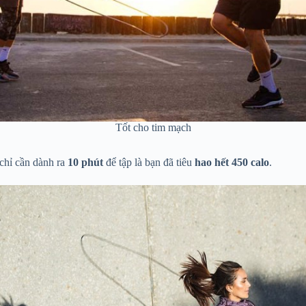
Tốt cho tim mạch
hỉ cần dành ra
10 phút
để tập là bạn đã tiêu
hao hết 450 calo
.