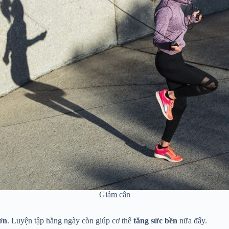
Giảm cân
ơn
. Luyện tập hằng ngày còn giúp cơ thể
tăng sức bền
nữa đấy.