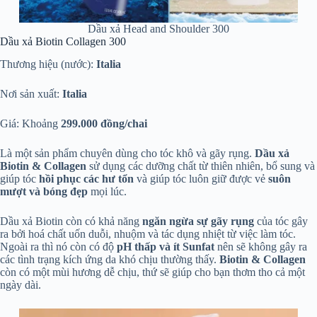
Dầu xả Head and Shoulder 300
Dầu xả Biotin Collagen 300
Thương hiệu (nước):
Italia
Nơi sản xuất:
Italia
Giá: Khoảng
299.000 đồng/chai
Là một sản phẩm chuyên dùng cho tóc khô và gãy rụng.
Dầu xả
Biotin & Collagen
sử dụng các dưỡng chất từ thiên nhiên, bổ sung và
giúp tóc
hồi phục các hư tổn
và giúp tóc luôn giữ được vẻ
suôn
mượt và bóng đẹp
mọi lúc.
Dầu xả Biotin còn có khả năng
ngăn ngừa sự gãy rụng
của tóc gây
ra bởi hoá chất uốn duỗi, nhuộm và tác dụng nhiệt từ việc làm tóc.
Ngoài ra thì nó còn có độ
pH thấp và ít Sunfat
nên sẽ không gây ra
các tình trạng kích ứng da khó chịu thường thấy.
Biotin & Collagen
còn có một mùi hương dễ chịu, thứ sẽ giúp cho bạn thơm tho cả một
ngày dài.