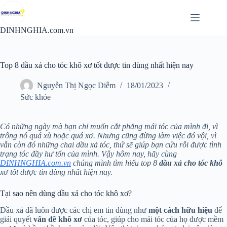
Chuyển
đến
phần
DINHNGHIA.com.vn
nội
dung
Top 8 dầu xả cho tóc khô xơ tốt được tin dùng nhất hiện nay
Nguyễn Thị Ngọc Diễm
18/01/2023
Sức khỏe
Có những ngày mà bạn chỉ muốn cắt phăng mái tóc của mình đi, vì
trông nó quá xù hoặc quá xơ. Nhưng cũng đừng làm việc đó vội, vì
vẫn còn đó những chai dầu xả tóc, thứ sẽ giúp bạn cứu rỗi được tình
trạng tóc đầy hư tổn của mình. Vậy hôm nay, hãy cùng
DINHNGHIA.com.vn
chúng mình tìm hiểu top 8
dầu xả cho tóc khô
xơ tốt được tin dùng nhất hiện nay.
Tại sao nên dùng dầu xả cho tóc khô xơ?
Dầu xả đã luôn được các chị em tin dùng như
một cách hữu hiệu
để
giải quyết
vấn đề khô xơ
của tóc, giúp cho mái tóc của họ được mềm