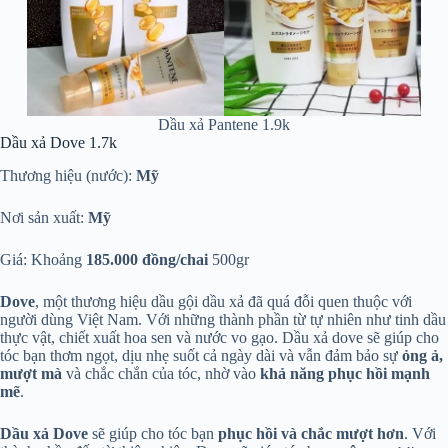
Dầu xả Pantene 1.9k
Dầu xả Dove 1.7k
Thương hiệu (nước):
Mỹ
Nơi sản xuất:
Mỹ
Giá: Khoảng
185.000 đồng/chai
500gr
Dove
, một thương hiệu dầu gội dầu xả đã quá đỗi quen thuộc với
người dùng Việt Nam. Với những thành phần từ tự nhiên như tinh dầu
thực vật, chiết xuất hoa sen và nước vo gạo. Dầu xả dove sẽ giúp cho
tóc bạn thơm ngọt, dịu nhẹ suốt cả ngày dài và vẫn đảm bảo sự
ỏng ả,
mượt mà
và chắc chắn của tóc, nhờ vào
khả năng phục hồi mạnh
mẽ
.
Dầu xả Dove
sẽ giúp cho tóc bạn
phục hồi và chắc mượt hơn
. Với