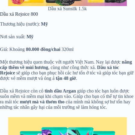
Dầu xả Sunsilk 1.5k
Dầu xả Rejoice 800
Thương hiệu (nước):
Mỹ
Nơi sản xuất:
Mỹ
Giá: Khoảng
80.000 đồng/chai
320ml
Một thương hiệu quen thuộc với người Việt Nam. Nay lại được
nâng
cấp thêm về mùi hương
, cùng như công thức xả.
Dầu xả tóc
Rejoice
sẽ giúp cho bạn phục hồi các hư tổn ở tóc và giúp tóc bạn giữ
được vẻ mềm mượt và ỏng ả
tận 48 giờ
.
Dầu xả Rejoice còn có
tinh dầu Argan
giúp cho tóc bạn luôn được
suôn mềm và mềm mại khi chạm vào. Giúp cho bạn có thể tự tin khoe
ra mái tóc
mượt mà và thơm tho
của mình mà không sợ hư tổn hay
những tác nhân gây hại của môi trường sẽ làm hỏng tóc.