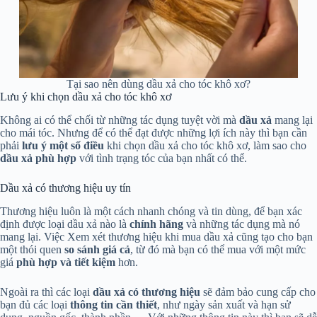
Tại sao nên dùng dầu xả cho tóc khô xơ?
Lưu ý khi chọn dầu xả cho tóc khô xơ
Không ai có thể chối từ những tác dụng tuyệt vời mà
dầu xả
mang lại
cho mái tóc. Nhưng để có thể đạt được những lợi ích này thì bạn cần
phải
lưu ý một số điều
khi chọn dầu xả cho tóc khô xơ, làm sao cho
dầu xả phù hợp
với tình trạng tóc của bạn nhất có thể.
Dầu xả có thương hiệu uy tín
Thương hiệu luôn là một cách nhanh chóng và tin dùng, để bạn xác
định được loại dầu xả nào là
chính hãng
và những tác dụng mà nó
mang lại. Việc Xem xét thương hiệu khi mua dầu xả cũng tạo cho bạn
một thói quen
so sánh giá cả
, từ đó mà bạn có thể mua với một mức
giá
phù hợp và tiết kiệm
hơn.
Ngoài ra thì các loại
dầu xả có thương hiệu
sẽ đảm bảo cung cấp cho
bạn đủ các loại
thông tin cần thiết
, như ngày sản xuất và hạn sử