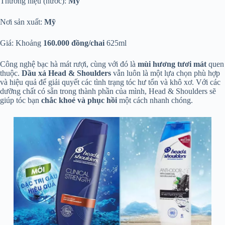
Thương hiệu (nước):
Mỹ
Nơi sản xuất:
Mỹ
Giá: Khoảng
160.000 đồng/chai
625ml
Công nghệ bạc hà mát rượi, cùng với đó là
mùi hương tươi mát
quen
thuộc.
Dầu xả Head & Shoulders
vẫn luôn là một lựa chọn phù hợp
và hiệu quả để giải quyết các tình trạng tóc hư tổn và khô xơ. Với các
dưỡng chất có sẵn trong thành phần của mình, Head & Shoulders sẽ
giúp tóc bạn
chắc khoẻ và phục hồi
một cách nhanh chóng.