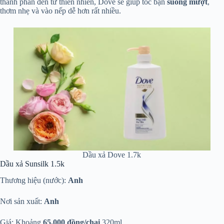
thành phần đến từ thiên nhiên, Dove sẽ giúp tóc bạn
suông mượt
,
thơm nhẹ và vào nếp dễ hơn rất nhiều.
Dầu xả Dove 1.7k
Dầu xả Sunsilk 1.5k
Thương hiệu (nước):
Anh
Nơi sản xuất:
Anh
Giá: Khoảng
65.000 đồng/chai
320ml