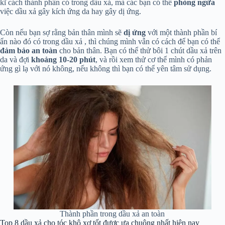
kĩ cách thành phần có trong dầu xả, mà các bạn có thể
phòng ngừa
việc dầu xả gây kích ứng da hay gây dị ứng.
Còn nếu bạn sợ rằng bản thân mình sẽ
dị ứng
với một thành phần bí
ẩn nào đó có trong dầu xả , thì chúng mình vẫn có cách để bạn có thể
đảm bảo an toàn
cho bản thân. Bạn có thể thử bôi 1 chút dầu xả trên
da và đợi
khoảng 10-20 phút
, và rồi xem thử cơ thể mình có phản
ứng gì lạ với nó không, nếu không thì bạn có thể yên tâm sử dụng.
Thành phần trong dầu xả an toàn
Top 8 dầu xả cho tóc khô xơ tốt được ưa chuộng nhất hiện nay