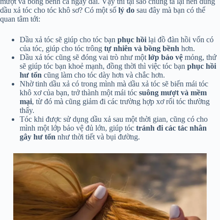
mượt và bồng bềnh cả ngày dài. Vậy thì tại sao chúng ta lại nên dùng
dầu xả tóc cho tóc khô sơ? Có một số
lý do
sau đây mà bạn có thể
quan tâm tới:
Dầu xả tóc sẽ giúp cho tóc bạn
phục hồi
lại đồ đàn hồi vốn có
của tóc, giúp cho tóc trông
tự nhiên và bồng bềnh
hơn.
Dầu xả tóc cũng sẽ đóng vai trò như một
lớp bảo vệ
mỏng, thứ
sẽ giúp tóc bạn khoẻ mạnh, đồng thời thì việc tóc bạn
phục hồi
hư tổn
cũng làm cho tóc dày hơn và chắc hơn.
Nhờ tinh dầu xả có trong mình mà dầu xả tóc sẽ biến mái tóc
khô xơ của bạn, trở thành một mái tóc
suông mượt và mềm
mại
, từ đó mà cũng giảm đi các trường hợp xơ rối tóc thường
thấy.
Tóc khi được sử dụng dầu xả sau một thời gian, cũng có cho
mình một lớp bảo vệ đủ lớn, giúp tóc
tránh đi các tác nhân
gây hư tổn
như thời tiết và bụi đường.