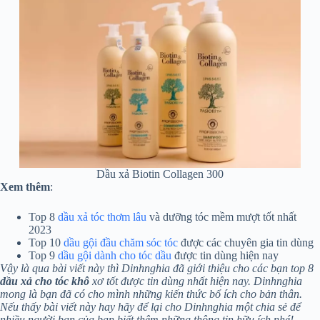
Dầu xả Biotin Collagen 300
Xem thêm
:
Top 8
dầu xả tóc thơm lâu
và dưỡng tóc mềm mượt tốt nhất
2023
Top 10
dầu gội đầu chăm sóc tóc
được các chuyên gia tin dùng
Top 9
dầu gội dành cho tóc dầu
được tin dùng hiện nay
Vậy là qua bài viết này thì Dinhnghia đã giới thiệu cho các bạn top 8
dầu xả cho tóc khô
xơ tốt được tin dùng nhất hiện nay. Dinhnghia
mong là bạn đã có cho mình những kiến thức bổ ích cho bản thân.
Nếu thấy bài viết này hay hãy để lại cho Dinhnghia một chia sẻ để
nhiều người bạn của bạn biết thêm những thông tin hữu ích nhé!