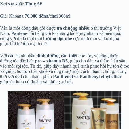
Nơi sản xuất:
Thuỵ Sỹ
Giá: Khoảng
70.000 đồng/chai
300ml
Vẫn là một dòng dầu gội được
ưa chuộng nhiều
ở thị trường Việt
Nam.
Pantene
nổi tiếng với khả năng tác dụng nhanh và hiệu quả,
cùng với đó là một mùi
hương dịu nhẹ
cực nịnh mũi và tác dụng
phục hồi hư tổn mạnh mẽ.
Với các thành phần
dinh dưỡng cần thiết
cho tóc, và công thức
dưỡng tóc đặc biệt
pro – vitamin B5
, giúp cho dầu xả thẩm thấu sâu
vào mỗi sợi tóc. Từ đó, giúp đẩy nhanh quá trình phục hồi hư tổn ở tóc
và giúp cho tóc chắc khoẻ và ỏng mượt một cách nhanh chóng. Đồng
thời với đó là hai thành phần
Panthenol và Panthenyl ethyl ether
giúp tóc luôn có đủ ẩm và không xơ rối.