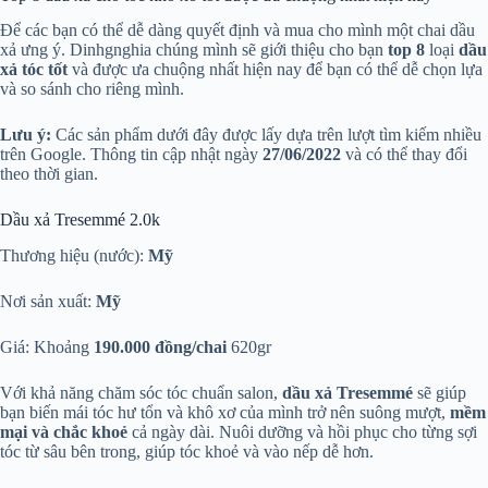
Để các bạn có thể dễ dàng quyết định và mua cho mình một chai dầu
xả ưng ý. Dinhgnghia chúng mình sẽ giới thiệu cho bạn
top 8
loại
dầu
xả tóc tốt
và được ưa chuộng nhất hiện nay để bạn có thể dễ chọn lựa
và so sánh cho riêng mình.
Lưu ý:
Các sản phẩm dưới đây được lấy dựa trên lượt tìm kiếm nhiều
trên Google. Thông tin cập nhật ngày
27/06/2022
và có thể thay đổi
theo thời gian.
Dầu xả Tresemmé 2.0k
Thương hiệu (nước):
Mỹ
Nơi sản xuất:
Mỹ
Giá: Khoảng
190.000 đồng/chai
620gr
Với khả năng chăm sóc tóc chuẩn salon,
dầu xả Tresemmé
sẽ giúp
bạn biến mái tóc hư tổn và khô xơ của mình trở nên suông mượt,
mềm
mại và chắc khoẻ
cả ngày dài. Nuôi dưỡng và hồi phục cho từng sợi
tóc từ sâu bên trong, giúp tóc khoẻ và vào nếp dễ hơn.