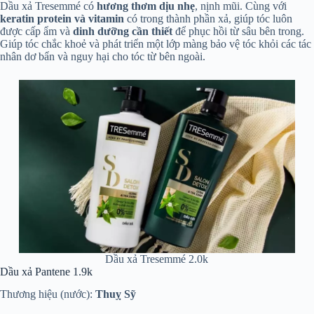
Dầu xả Tresemmé có
hương thơm dịu nhẹ
, nịnh mũi. Cùng với
keratin protein và vitamin
có trong thành phần xả, giúp tóc luôn
được cấp ẩm và
dinh dưỡng cần thiết
để phục hồi từ sâu bên trong.
Giúp tóc chắc khoẻ và phát triển một lớp màng bảo vệ tóc khỏi các tác
nhân dơ bẩn và nguy hại cho tóc từ bên ngoài.
Dầu xả Tresemmé 2.0k
Dầu xả Pantene 1.9k
Thương hiệu (nước):
Thuỵ Sỹ