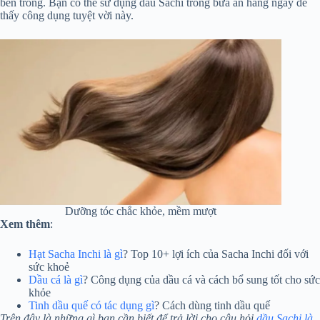
bên trong. Bạn có thể sử dụng dầu Sachi trong bữa ăn hằng ngày để
thấy công dụng tuyệt vời này.
Dưỡng tóc chắc khỏe, mềm mượt
Xem thêm
:
Hạt Sacha Inchi là gì
? Top 10+ lợi ích của Sacha Inchi đối với
sức khoẻ
Dầu cá là gì
? Công dụng của dầu cá và cách bổ sung tốt cho sức
khỏe
Tinh dầu quế có tác dụng gì
? Cách dùng tinh dầu quế
Trên đây là những gì bạn cần biết để trả lời cho câu hỏi
dầu Sachi là