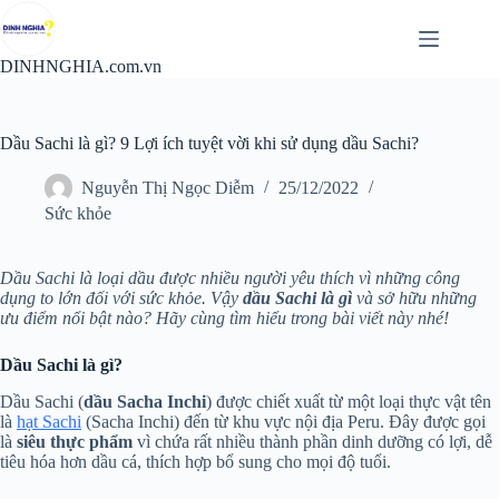
Chuyển
đến
phần
DINHNGHIA.com.vn
nội
dung
Dầu Sachi là gì? 9 Lợi ích tuyệt vời khi sử dụng dầu Sachi?
Nguyễn Thị Ngọc Diễm
25/12/2022
Sức khỏe
Dầu Sachi là loại dầu được nhiều người yêu thích vì những công
dụng to lớn đối với sức khỏe. Vậy
dầu Sachi là gì
và sở hữu những
ưu điểm nổi bật nào? Hãy cùng tìm hiểu trong bài viết này nhé!
Dầu Sachi là gì?
Dầu Sachi (
dầu Sacha Inchi
) được chiết xuất từ một loại thực vật tên
là
hạt Sachi
(Sacha Inchi) đến từ khu vực nội địa Peru. Đây được gọi
là
siêu thực phẩm
vì chứa rất nhiều thành phần dinh dưỡng có lợi, dễ
tiêu hóa hơn dầu cá, thích hợp bổ sung cho mọi độ tuổi.