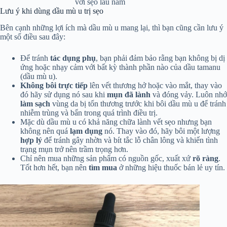
với sẹo lâu năm
Lưu ý khi dùng dầu mù u trị sẹo
Bên cạnh những lợi ích mà dầu mù u mang lại, thì bạn cũng cần lưu ý
một số điều sau đây:
Để tránh
tác dụng phụ
, bạn phải đảm bảo rằng bạn không bị dị
ứng hoặc nhạy cảm với bất kỳ thành phần nào của dầu tamanu
(dầu mù u).
Không bôi trực tiếp
lên vết thương hở hoặc vào mắt, thay vào
đó hãy sử dụng nó sau khi
mụn đã lành
và đóng vảy. Luôn nhớ
làm sạch
vùng da bị tổn thương trước khi bôi dầu mù u để tránh
nhiễm trùng và bẩn trong quá trình điều trị.
Mặc dù dầu mù u có khả năng chữa lành vết sẹo nhưng bạn
không nên quá
lạm dụng
nó. Thay vào đó, hãy bôi một lượng
hợp lý
để tránh gây nhờn và bít tắc lỗ chân lông và khiến tình
trạng mụn trở nên trầm trọng hơn.
Chỉ nên mua những sản phẩm có nguồn gốc, xuất xứ
rõ ràng
.
Tốt hơn hết, bạn nên
tìm mua
ở những hiệu thuốc bán lẻ uy tín.