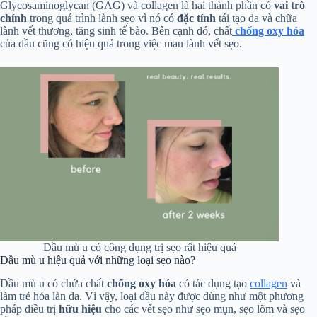
Glycosaminoglycan (GAG) và collagen là hai thành phần có
vai trò
chính
trong quá trình lành sẹo vì nó có
đặc tính
tái tạo da và chữa
lành vết thương, tăng sinh tế bào. Bên cạnh đó, chất
chống oxy hóa
của dầu cũng có hiệu quả trong việc mau lành vết sẹo.
Dầu mù u có công dụng trị sẹo rất hiệu quả
Dầu mù u hiệu quả với những loại sẹo nào?
Dầu mù u có chứa chất
chống oxy hóa
có tác dụng tạo
collagen
và
làm trẻ hóa làn da. Vì vậy, loại dầu này được dùng như một phương
pháp điều trị
hữu hiệu
cho các vết sẹo như sẹo mụn, sẹo lõm và sẹo