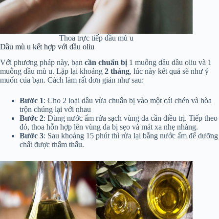
Thoa trực tiếp dầu mù u
Dầu mù u kết hợp với dầu oliu
Với phương pháp này, bạn
cần chuẩn bị
1 muỗng dầu dầu oliu và 1
muỗng dầu mù u. Lặp lại khoảng
2 tháng
, lúc này kết quả sẽ như ý
muốn của bạn. Cách làm rất đơn giản như sau:
Bước 1
: Cho 2 loại dầu vừa chuẩn bị vào một cái chén và hòa
trộn chúng lại với nhau
Bước 2
: Dùng nước ấm rửa sạch vùng da cần điều trị. Tiếp theo
đó, thoa hỗn hợp lên vùng da bị sẹo và mát xa nhẹ nhàng.
Bước 3
: Sau khoảng 15 phút thì rửa lại bằng nước ấm để dưỡng
chất được thẩm thấu.