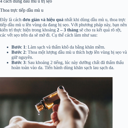
4 cách dùng dầu mù u trị sẹo
Thoa trực tiếp dầu mù u
Đây là cách
đơn giản và hiệu quả
nhất khi dùng dầu mù u, thoa trực
tiếp dầu mù u lên vùng da đang bị sẹo. Với phương pháp này, bạn nên
kiên trì thực hiện trong khoảng
2 – 3 tháng
sẽ cho ra kết quả rõ rệt,
các vết sẹo trên da sẽ mờ đi. Cụ thể cách làm như sau:
Bước 1
: Làm sạch và thấm khô da bằng khăn mềm.
Bước 2
: Thoa một lượng dầu mù u thích hợp lên vùng bị sẹo và
giữ nguyên.
Bước 3
: Sau khoảng 2 tiếng, lúc này dưỡng chất đã thẩm thấu
hoàn toàn vào da. Tiến hành dùng khăn sạch lau sạch da.