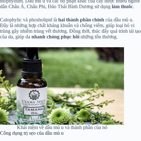
inophyllum. Dầu mù u và các bộ phận khác của cây được nhiều người
dân Châu Á, Châu Phi, Đảo Thái Bình Dương sử dụng
làm thuốc
.
Calophylic và phosholipid là
hai thành phần chính
của dầu mù u.
Đây là những hợp chất kháng khuẩn và chống viêm, giúp loại bỏ vi
trùng gây nhiễm trùng vết thương. Đồng thời, thúc đẩy quá trình tái tạo
của da, giúp da
nhanh chóng phục hồi
những tổn thương.
Khái niệm về dầu mù u và thành phần của nó
Công dụng trị sẹo của dầu mù u