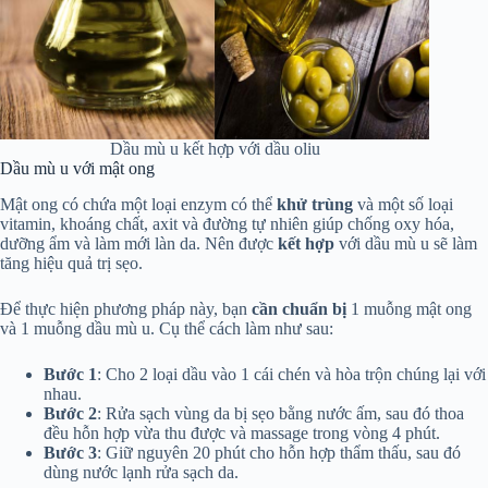
Dầu mù u kết hợp với dầu oliu
Dầu mù u với mật ong
Mật ong có chứa một loại enzym có thể
khử trùng
và một số loại
vitamin, khoáng chất, axit và đường tự nhiên giúp chống oxy hóa,
dưỡng ẩm và làm mới làn da. Nên được
kết hợp
với dầu mù u sẽ làm
tăng hiệu quả trị sẹo.
Để thực hiện phương pháp này, bạn
cần chuẩn bị
1 muỗng mật ong
và 1 muỗng dầu mù u. Cụ thể cách làm như sau:
Bước 1
: Cho 2 loại dầu vào 1 cái chén và hòa trộn chúng lại với
nhau.
Bước 2
: Rửa sạch vùng da bị sẹo bằng nước ấm, sau đó thoa
đều hỗn hợp vừa thu được và massage trong vòng 4 phút.
Bước 3
: Giữ nguyên 20 phút cho hỗn hợp thẩm thấu, sau đó
dùng nước lạnh rửa sạch da.