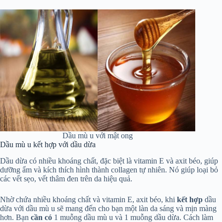
Dầu mù u với mật ong
Dầu mù u kết hợp với dầu dừa
Dầu dừa có nhiều khoáng chất, đặc biệt là vitamin E và axit béo, giúp
dưỡng ẩm và kích thích hình thành collagen tự nhiên. Nó giúp loại bỏ
các vết sẹo, vết thâm đen trên da hiệu quả.
Nhờ chứa nhiều khoáng chất và vitamin E, axit béo, khi
kết hợp
dầu
dừa với dầu mù u sẽ mang đến cho bạn một làn da sáng và mịn màng
hơn. Bạn
cần có
1 muỗng dầu mù u và 1 muỗng dầu dừa. Cách làm