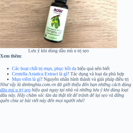
Lưu ý khi dùng dầu mù u trị sẹo
Xem thêm
:
Các hoạt chất trị mụn, phục hồi da
hiệu quả nên biết
Centella Asiatica Extract là gì
? Tác dụng và loại da phù hợp
Mụn viêm là gì
? Nguyên nhân hình thành và giải pháp điều trị
Như vậy là dinhnghia.com.vn đã giới thiệu đến bạn những cách dùng
dầu mù u trị sẹo
hiệu quả ngay tại nhà và những lưu ý khi dùng loại
dầu này. Hãy chăm sóc làn da thật tốt để tránh để lại sẹo và đừng
quên chia sẻ bài viết này đến mọi người nhé!