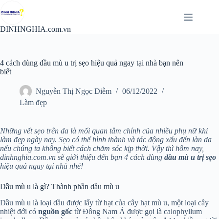
Chuyển
đến
phần
DINHNGHIA.com.vn
nội
dung
4 cách dùng dầu mù u trị sẹo hiệu quả ngay tại nhà bạn nên
biết
Nguyễn Thị Ngọc Diễm
06/12/2022
Làm đẹp
Những vết sẹo trên da là mối quan tâm chính của nhiều phụ nữ khi
làm đẹp ngày nay. Sẹo có thể hình thành và tác động xấu đến làn da
nếu chúng ta không biết cách chăm sóc kịp thời.
Vậy thì hôm nay,
dinhnghia.com.vn sẽ giới thiệu đến bạn 4 cách dùng
dầu mù u trị sẹo
hiệu quả ngay tại nhà nhé!
Dầu mù u là gì? Thành phần dầu mù u
Dầu mù u là loại dầu được lấy từ hạt của cây hạt mù u, một loại cây
nhiệt đới có
nguồn gốc
từ Đông Nam Á được gọi là calophyllum