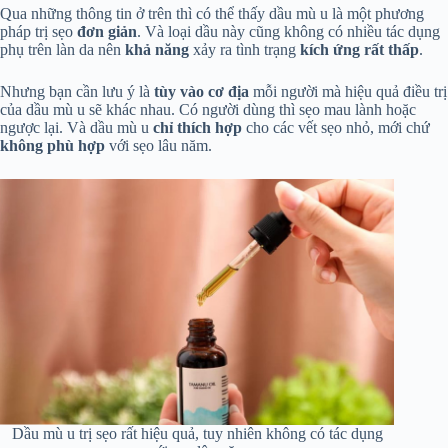
Qua những thông tin ở trên thì có thể thấy dầu mù u là một phương
pháp trị sẹo
đơn giản
. Và loại dầu này cũng không có nhiều tác dụng
phụ trên làn da nên
khả năng
xảy ra tình trạng
kích ứng rất thấp
.
Nhưng bạn cần lưu ý là
tùy vào cơ địa
mỗi người mà hiệu quả điều trị
của dầu mù u sẽ khác nhau. Có người dùng thì sẹo mau lành hoặc
ngược lại. Và dầu mù u
chỉ thích hợp
cho các vết sẹo nhỏ, mới chứ
không phù hợp
với sẹo lâu năm.
Dầu mù u trị sẹo rất hiệu quả, tuy nhiên không có tác dụng