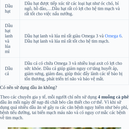
Dầu hạt được tiếp xúc từ các loại hạt như óc chó, bí
Dầu
ngô, hồ đào,…Dầu hạt rất có lợi cho hệ tim mạch và
hạt
rất tốt cho việc nấu nướng.
Dầu
hạt
lanh
Dầu hạt lanh và lúa mì rất giàu Omega 3 và
Omega 6
.
và
Dầu hạt lanh và lúa mì rất tốt cho hệ tim mạch.
lúa
mì
Dầu cá có chứa Omega 3 và nhiều loại axit có lợi cho
Dầu
sức khỏe. Dầu cá giúp giảm nguy cơ tăng huyết áp,
cá
giảm sưng, giảm đau, giúp thúc đẩy lành các tế bào bị
tổn thương, phát triển trí não và bảo vệ mắt.
Có nên sử dụng dầu ăn không?
Theo các chuyên gia y tế, mỗi người chỉ nên sử dụng
4 muỗng cà phê
dầu ăn mỗi ngày để nạp đủ chất béo cần thiết cho cơ thể. Vì khi sử
dụng quá nhiều dầu ăn sẽ gây ra các căn bệnh nguy hiểm như béo phì,
bệnh tiểu đường, tai biến mạch máu não và có nguy cơ mắc các bệnh
về tim mạch.