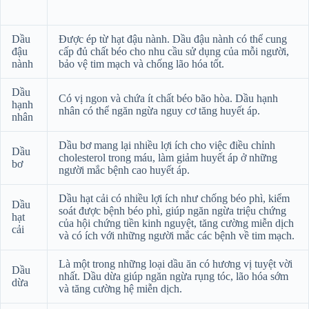
Dầu
Được ép từ hạt đậu nành. Dầu đậu nành có thể cung
đậu
cấp đủ chất béo cho nhu cầu sử dụng của mỗi người,
nành
bảo vệ tim mạch và chống lão hóa tốt.
Dầu
Có vị ngon và chứa ít chất béo bão hòa. Dầu hạnh
hạnh
nhân có thể ngăn ngừa nguy cơ tăng huyết áp.
nhân
Dầu bơ mang lại nhiều lợi ích cho việc điều chỉnh
Dầu
cholesterol trong máu, làm giảm huyết áp ở những
bơ
người mắc bệnh cao huyết áp.
Dầu hạt cải có nhiều lợi ích như chống béo phì, kiểm
Dầu
soát được bệnh béo phì, giúp ngăn ngừa triệu chứng
hạt
của hội chứng tiền kinh nguyệt, tăng cường miễn dịch
cải
và có ích với những người mắc các bệnh về tim mạch.
Là một trong những loại dầu ăn có hương vị tuyệt vời
Dầu
nhất. Dầu dừa giúp ngăn ngừa rụng tóc, lão hóa sớm
dừa
và tăng cường hệ miễn dịch.