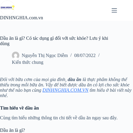
Chuyển
đến
phần
DINHNGHIA.com.vn
nội
dung
Dầu ăn là gì? Có tác dụng gì đối với sức khỏe? Lưu ý khi
dùng
Nguyễn Thị Ngọc Diễm
08/07/2022
Kiến thức chung
Đối với bữa cơm của mọi gia đình,
dầu ăn
là thực phẩm không thể
thiếu trong mỗi bữa ăn. Vậy để biết được dầu ăn có lợi cho sức khỏe
như thế nào bạn cùng
DINHNGHIA.COM.VN
tìm hiểu ở bài viết này
nhé.
Tìm hiểu về dầu ăn
Cùng tìm hiểu những thông tin chi tiết về dầu ăn ngay sau đây.
Dầu ăn là gì?