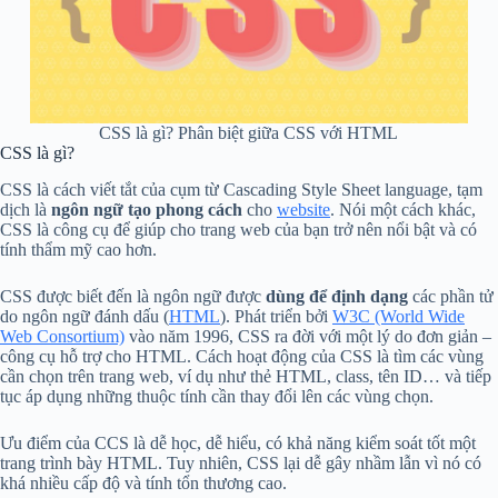
CSS là gì? Phân biệt giữa CSS với HTML
CSS là gì?
CSS là cách viết tắt của cụm từ Cascading Style Sheet language, tạm
dịch là
ngôn ngữ tạo phong cách
cho
website
. Nói một cách khác,
CSS là công cụ để giúp cho trang web của bạn trở nên nổi bật và có
tính thẩm mỹ cao hơn.
CSS được biết đến là ngôn ngữ được
dùng để định dạng
các phần tử
do ngôn ngữ đánh dấu (
HTML
). Phát triển bởi
W3C (World Wide
Web Consortium)
vào năm 1996, CSS ra đời với một lý do đơn giản –
công cụ hỗ trợ cho HTML. Cách hoạt động của CSS là tìm các vùng
cần chọn trên trang web, ví dụ như thẻ HTML, class, tên ID… và tiếp
tục áp dụng những thuộc tính cần thay đổi lên các vùng chọn.
Ưu điểm của CCS là dễ học, dễ hiểu, có khả năng kiểm soát tốt một
trang trình bày HTML. Tuy nhiên, CSS lại dễ gây nhầm lẫn vì nó có
khá nhiều cấp độ và tính tổn thương cao.