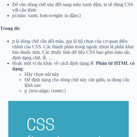
Để cho dòng chữ này đổi sang màu xanh đậm, ta sẽ dùng CSS
với câu lệnh:
p{màu: xanh; font-weight: in đậm;}
Trong đó
:
p là dòng chữ cần đổi màu, gọi là bộ chọn của cơ quan điều
chỉnh của CSS. Các thành phần trong ngoặc nhọn là phần khai
báo thuộc tính, Các thuộc tính dữ liệu CSS bao gồm màu sắc,
định dạng chữ, lề, …
Hoặc một ví dụ khác về cách định dạng lề.
Phần tử HTML có
dạng
:
Hãy chọn nút này
Để định dạng cho dòng chữ này căn giữa, ta dùng câu
lệnh sau:
p {text-align: center;}