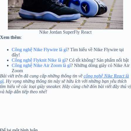
Nike Jordan SuperFly React
Xem thêm
:
Công nghệ Nike Flywire là gì
? Tìm hiểu về Nike Flywire tại
đây!
Công nghệ Flyknit Nike là gì
? Có tốt không? Sản phẩm nổi bật
Công nghệ Nike Air Zoom là gì
? Những dòng giày có Nike Air
Zoom
Bài viết trên đã cung cấp những thông tin về
công nghệ Nike React là
gì
. Hy vọng những thông tin này sẽ hữu ích với những bạn yêu thích
tìm hiểu về các loại giày sneaker. Hãy cùng chờ đón bài viết đầy thú vị
và hấp dẫn tiếp theo nhé!
Để lại một bình luận