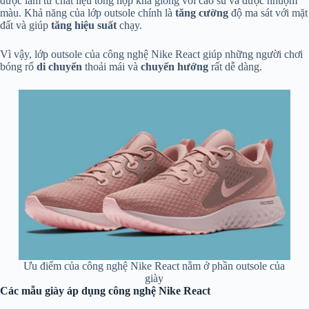
được làm từ chất liệu tổng hợp khá giống với cao su và được nhuộm
màu. Khả năng của lớp outsole chính là
tăng cường
độ ma sát với mặt
đất và giúp
tăng hiệu suất
chạy.
Vì vậy, lớp outsole của công nghệ Nike React giúp những người chơi
bóng rổ
di chuyển
thoải mái và
chuyển hướng
rất dễ dàng.
Ưu điểm của công nghệ Nike React nằm ở phần outsole của
giày
Các mẫu giày áp dụng công nghệ Nike React