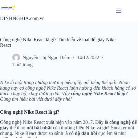
Chuyển
đến
phần
DINHNGHIA.com.vn
nội
dung
Công nghệ Nike React là gì? Tìm hiểu về loại đế giày Nike
React
Nguyễn Thị Ngọc Diễm
14/12/2022
Thời trang
Nike là một trong những thương hiệu giày nổi tiếng thế giới. Nhãn
hàng này có công nghệ Nike React luôn hướng đến khách hàng có sở
thích chạy bộ, chạy đường dài. Vậy
công nghệ Nike React là gì
?
Cùng tìm hiểu bài viết dưới đây nhé!
Công nghệ Nike React là gì?
Công nghệ Nike React xuất hiện vào năm 2017. Đây là
công nghệ đế
giày
thể thao
nổi bật nhất
của thương hiệu Nike và giới Sneaker nói
chung. Nike React được so sánh là có
độ đàn hồi
cực êm ái như