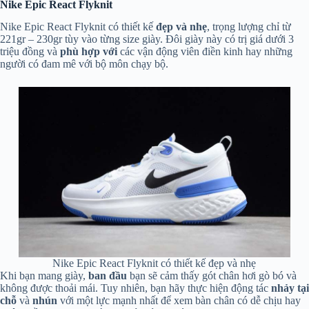
Nike Epic React Flyknit
Nike Epic React Flyknit có thiết kế
đẹp và nhẹ
, trọng lượng chỉ từ
221gr – 230gr tùy vào từng size giày. Đôi giày này có trị giá dưới 3
triệu đồng và
phù hợp với
các vận động viên điền kinh hay những
người có đam mê với bộ môn chạy bộ.
Nike Epic React Flyknit có thiết kế đẹp và nhẹ
Khi bạn mang giày,
ban đầu
bạn sẽ cảm thấy gót chân hơi gò bó và
không được thoải mái. Tuy nhiên, bạn hãy thực hiện động tác
nhảy tại
chỗ
và
nhún
với một lực mạnh nhất để xem bàn chân có dễ chịu hay