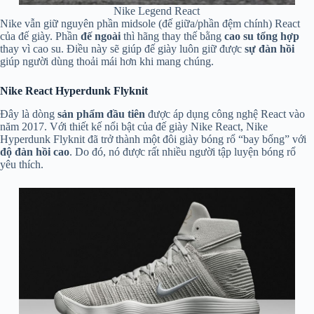
Nike Legend React
Nike vẫn giữ nguyên phần midsole (đế giữa/phần đệm chính) React
của đế giày. Phần
đế ngoài
thì hãng thay thế bằng
cao su tổng hợp
thay vì cao su. Điều này sẽ giúp đế giày luôn giữ được
sự đàn hồi
giúp người dùng thoải mái hơn khi mang chúng.
Nike React Hyperdunk Flyknit
Đây là dòng
sản phẩm đầu tiên
được áp dụng công nghệ React vào
năm 2017. Với thiết kế nổi bật của đế giày Nike React, Nike
Hyperdunk Flyknit đã trở thành một đôi giày bóng rổ “bay bổng” với
độ đàn hồi cao
. Do đó, nó được rất nhiều người tập luyện bóng rổ
yêu thích.