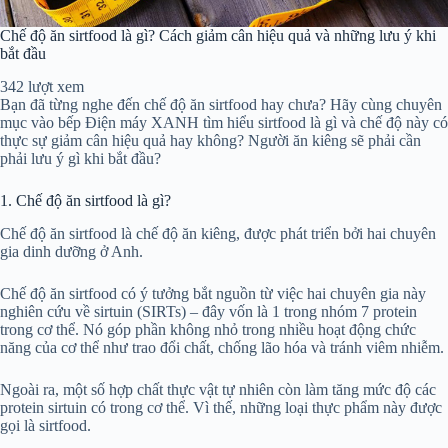
Chế độ ăn sirtfood là gì? Cách giảm cân hiệu quả và những lưu ý khi
bắt đầu
342 lượt xem
Bạn đã từng nghe đến chế độ ăn sirtfood hay chưa? Hãy cùng chuyên
mục vào bếp Điện máy XANH tìm hiểu sirtfood là gì và chế độ này có
thực sự giảm cân hiệu quả hay không? Người ăn kiêng sẽ phải cần
phải lưu ý gì khi bắt đầu?
1. Chế độ ăn sirtfood là gì?
Chế độ ăn sirtfood là chế độ ăn kiêng, được phát triển bởi hai chuyên
gia dinh dưỡng ở Anh.
Chế độ ăn sirtfood có ý tưởng bắt nguồn từ việc hai chuyên gia này
nghiên cứu về sirtuin (SIRTs) – đây vốn là 1 trong nhóm 7 protein
trong cơ thể. Nó góp phần không nhỏ trong nhiều hoạt động chức
năng của cơ thể như trao đổi chất, chống lão hóa và tránh viêm nhiễm.
Ngoài ra, một số hợp chất thực vật tự nhiên còn làm tăng mức độ các
protein sirtuin có trong cơ thể. Vì thế, những loại thực phẩm này được
gọi là sirtfood.