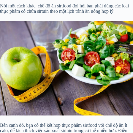
Nói một cách khác, chế độ ăn sirtfood đòi hỏi bạn phải dùng các loại
thực phẩm có chứa sirtuin theo một lịch trình ăn uống hợp lý.
Bên cạnh đó, bạn có thể kết hợp thực phẩm sirtfood với chế độ ăn ít
calo, để kích thích việc sản xuất sirtuin trong cơ thể nhiều hơn. Điều