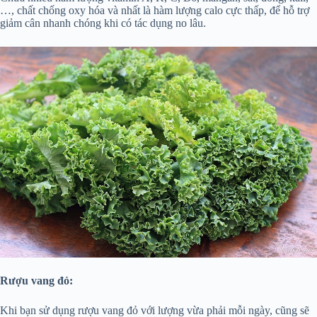
…, chất chống oxy hóa và nhất là hàm lượng calo cực thấp, để hỗ trợ
giảm cân nhanh chóng khi có tác dụng no lâu.
Rượu vang đỏ:
Khi bạn sử dụng rượu vang đỏ với lượng vừa phải mỗi ngày, cũng sẽ