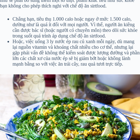
như sẽ phải bổ sung thêm một số thực phẩm khác nếu như sức khỏe
bạn không cho phép thích nghi với chế độ ăn sirtfood.
Chẳng hạn, tiêu thụ 1.000 calo hoặc ngay ở mức 1.500 calo,
dường như là quá ít đối với mọi người. Vì thế, người ăn kiêng
cần được bác sĩ (hoặc người có chuyên môn) theo dõi sức khỏe
trong suốt quá trình áp dụng chế độ ăn sirtfood.
Hoặc, việc uống 3 ly nước ép rau củ xanh mỗi ngày, dù mang
lại nguồn vitamin và khoáng chất nhiều cho cơ thể, nhưng lại
gặp phải vấn đề không thể kiểm soát được lượng đường và phần
lớn các chất xơ của nước ép sẽ bị giảm bớt hoặc không lành
mạnh bằng so với việc ăn trái cây, rau quả tươi trực tiếp.