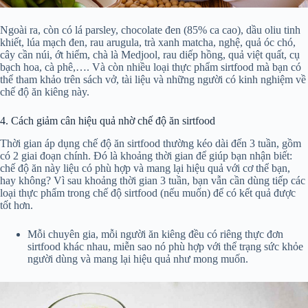
Ngoài ra, còn có lá parsley, chocolate đen (85% ca cao), dầu oliu tinh
khiết, lúa mạch đen, rau arugula, trà xanh matcha, nghệ, quả óc chó,
cây cần núi, ớt hiểm, chà là Medjool, rau diếp hồng, quả việt quất, cụ
bạch hoa, cà phê,…. Và còn nhiều loại thực phẩm sirtfood mà bạn có
thể tham khảo trên sách vở, tài liệu và những người có kinh nghiệm về
chế độ ăn kiêng này.
4. Cách giảm cân hiệu quả nhờ chế độ ăn sirtfood
Thời gian áp dụng chế độ ăn sirtfood thường kéo dài đến 3 tuần, gồm
có 2 giai đoạn chính. Đó là khoảng thời gian để giúp bạn nhận biết:
chế độ ăn này liệu có phù hợp và mang lại hiệu quả với cơ thể bạn,
hay không? Vì sau khoảng thời gian 3 tuần, bạn vẫn cần dùng tiếp các
loại thực phẩm trong chế độ sirtfood (nếu muốn) để có kết quả được
tốt hơn.
Mỗi chuyên gia, mỗi người ăn kiêng đều có riêng thực đơn
sirtfood khác nhau, miễn sao nó phù hợp với thể trạng sức khỏe
người dùng và mang lại hiệu quả như mong muốn.