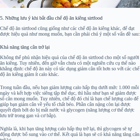
5. Những lưu ý khi bắt đầu chế độ ăn kiêng sirtfood
Chế độ ăn sirtfood cũng giống như các chế độ ăn kiêng khác, để đạt
được hiệu quả như mong muốn, bạn cần phải chú ý một số vấn đề sau:
Khả năng tăng cân trở lại
Không thể phủ nhận hiệu quả của chế độ ăn sirtfood cho một số người
ăn kiêng. Tuy nhiên, đến giờ vẫn chưa có một nghiên cứu cụ thể nào
khẳng định: chế độ ăn này có tác dụng giảm cân tốt hơn so với các chế
độ ăn kiêng giảm ít calo khác.
Trong tuần đầu, nếu bạn giảm lượng calo hấp thụ dưới mức 1.000 mỗi
ngày và kết hợp việc siêng tập thể dục, thì hầu như bạn sẽ giảm được
số cân mong muốn. Tuy nhiên, chế độ đó chỉ là hạn chế lượng calo để
giúp bạn giảm cân về yếu tố chất béo. Phần cân nặng còn lại được
quyết định bởi do bị mất nước và glycogen (năng lượng cơ thể được
lưu trữ trong gan và cơ bắp).
Nghĩa là, khi bạn tăng lượng calo hấp thụ trở lại, thì glycogen sẽ tự
động được bổ sung vào cơ thể. Kết quả là bạn sẽ có khả năng tăng cân
trở lại.