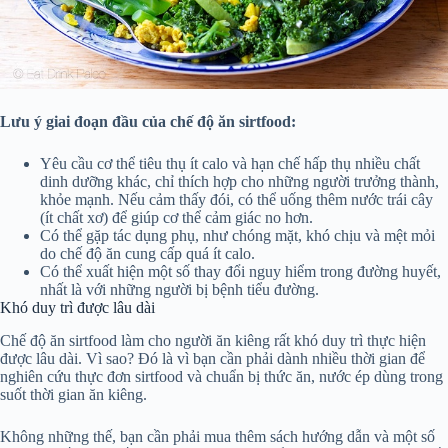
Lưu ý giai đoạn đầu của chế độ ăn sirtfood:
Yêu cầu cơ thể tiêu thụ ít calo và hạn chế hấp thụ nhiều chất
dinh dưỡng khác, chỉ thích hợp cho những người trưởng thành,
khỏe mạnh. Nếu cảm thấy đói, có thể uống thêm nước trái cây
(ít chất xơ) để giúp cơ thể cảm giác no hơn.
Có thể gặp tác dụng phụ, như chóng mặt, khó chịu và mệt mỏi
do chế độ ăn cung cấp quá ít calo.
Có thể xuất hiện một số thay đổi nguy hiểm trong đường huyết,
nhất là với những người bị bệnh tiểu đường.
Khó duy trì được lâu dài
Chế độ ăn sirtfood làm cho người ăn kiêng rất khó duy trì thực hiện
được lâu dài. Vì sao? Đó là vì bạn cần phải dành nhiều thời gian để
nghiên cứu thực đơn sirtfood và chuẩn bị thức ăn, nước ép dùng trong
suốt thời gian ăn kiêng.
Không những thế, bạn cần phải mua thêm sách hướng dẫn và một số