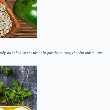
giúp da chống lại các tác nhân gây tổn thương và viêm nhiễm, làm