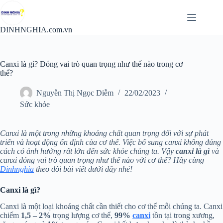
Chuyển
đến
phần
DINHNGHIA.com.vn
nội
dung
Canxi là gì? Đóng vai trò quan trọng như thế nào trong cơ
thể?
Nguyễn Thị Ngọc Diễm
22/02/2023
Sức khỏe
Canxi là một trong những khoáng chất quan trọng đối với sự phát
triển và hoạt động ổn định của cơ thể. Việc bổ sung canxi không đúng
cách có ảnh hưởng rất lớn đến sức khỏe chúng ta. Vậy
canxi là gì
và
canxi đóng vai trò quan trọng như thế nào với cơ thể? Hãy cùng
Dinhnghia
theo dõi bài viết dưới đây nhé!
Canxi là gì?
Canxi là một loại khoáng chất cần thiết cho cơ thể mỗi chúng ta. Canxi
chiếm
1,5 – 2%
trọng lượng cơ thể,
99%
canxi
tồn tại trong xương,