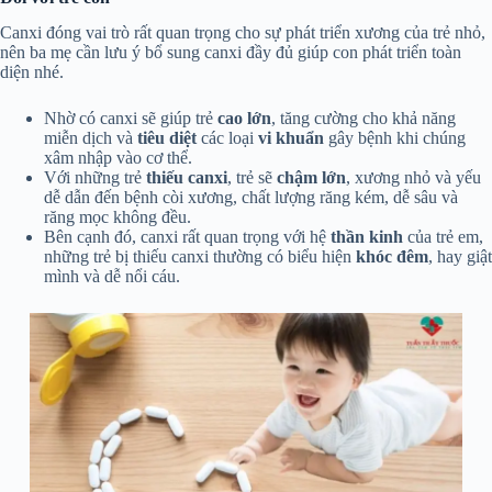
Canxi đóng vai trò rất quan trọng cho sự phát triển xương của trẻ nhỏ,
nên ba mẹ cần lưu ý bổ sung canxi đầy đủ giúp con phát triển toàn
diện nhé.
Nhờ có canxi sẽ giúp trẻ
cao lớn
, tăng cường cho khả năng
miễn dịch và
tiêu diệt
các loại
vi khuẩn
gây bệnh khi chúng
xâm nhập vào cơ thể.
Với những trẻ
thiếu canxi
, trẻ sẽ
chậm lớn
, xương nhỏ và yếu
dễ dẫn đến bệnh còi xương, chất lượng răng kém, dễ sâu và
răng mọc không đều.
Bên cạnh đó, canxi rất quan trọng với hệ
thần kinh
của trẻ em,
những trẻ bị thiếu canxi thường có biểu hiện
khóc đêm
, hay giật
mình và dễ nổi cáu.