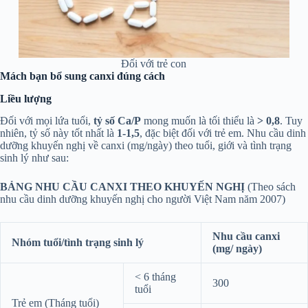
Đối với trẻ con
Mách bạn bổ sung canxi đúng cách
Liều lượng
Đối với mọi lứa tuổi,
tỷ số Ca/P
mong muốn là tối thiểu là
> 0,8
. Tuy
nhiên, tỷ số này tốt nhất là
1-1,5
, đặc biệt đối với trẻ em. Nhu cầu dinh
dưỡng khuyến nghị về canxi (mg/ngày) theo tuổi, giới và tình trạng
sinh lý như sau:
BẢNG NHU CẦU CANXI THEO KHUYẾN NGHỊ
(Theo sách
nhu cầu dinh dưỡng khuyến nghị cho người Việt Nam năm 2007)
Nhu cầu canxi
Nhóm tuổi/tình trạng sinh lý
(mg/ ngày)
< 6 tháng
300
tuổi
Trẻ em (Tháng tuổi)