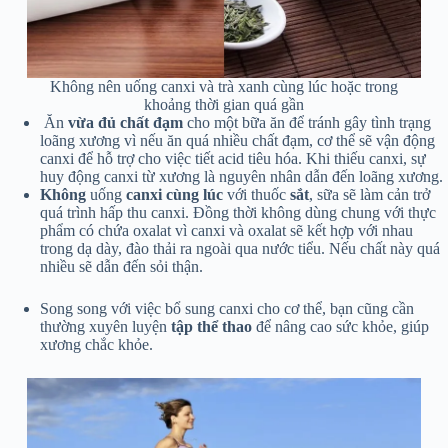
Không nên uống canxi và trà xanh cùng lúc hoặc trong
khoảng thời gian quá gần
Ăn
vừa đủ chất đạm
cho một bữa ăn để tránh gây tình trạng
loãng xương vì nếu ăn quá nhiều chất đạm, cơ thể sẽ vận động
canxi để hỗ trợ cho việc tiết acid tiêu hóa. Khi thiếu canxi, sự
huy động canxi từ xương là nguyên nhân dẫn đến loãng xương.
Không
uống
canxi cùng lúc
với thuốc
sắt
, sữa sẽ làm cản trở
quá trình hấp thu canxi. Đồng thời không dùng chung với thực
phẩm có chứa oxalat vì canxi và oxalat sẽ kết hợp với nhau
trong dạ dày, đào thải ra ngoài qua nước tiểu. Nếu chất này quá
nhiều sẽ dẫn đến sỏi thận.
Song song với việc bổ sung canxi cho cơ thể, bạn cũng cần
thường xuyên luyện
tập thể thao
để nâng cao sức khỏe, giúp
xương chắc khỏe.