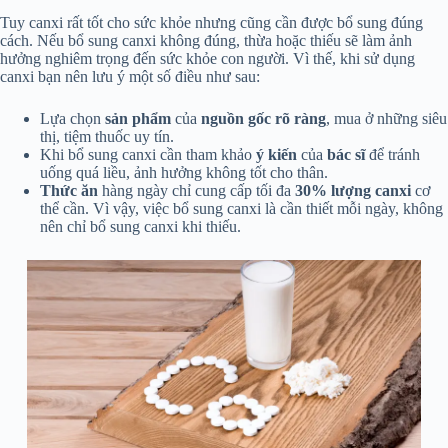
Tuy canxi rất tốt cho sức khỏe nhưng cũng cần được bổ sung đúng
cách. Nếu bổ sung canxi không đúng, thừa hoặc thiếu sẽ làm ảnh
hưởng nghiêm trọng đến sức khỏe con người. Vì thế, khi sử dụng
canxi bạn nên lưu ý một số điều như sau:
Lựa chọn
sản phẩm
của
nguồn gốc rõ ràng
, mua ở những siêu
thị, tiệm thuốc uy tín.
Khi bổ sung canxi cần tham khảo
ý kiến
của
bác sĩ
để tránh
uống quá liều, ảnh hưởng không tốt cho thân.
Thức ăn
hàng ngày chỉ cung cấp tối đa
30% lượng canxi
cơ
thể cần. Vì vậy, việc bổ sung canxi là cần thiết mỗi ngày, không
nên chỉ bổ sung canxi khi thiếu.