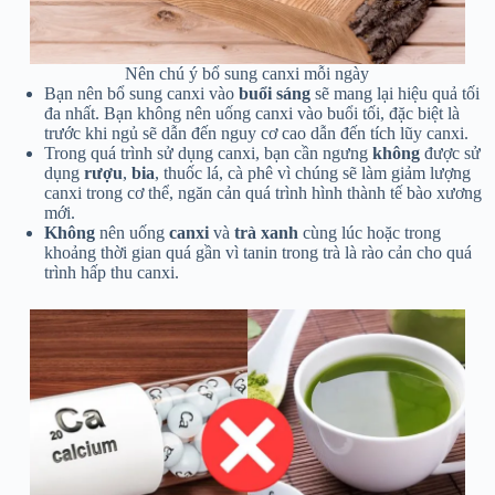
Nên chú ý bổ sung canxi mỗi ngày
Bạn nên bổ sung canxi vào
buổi sáng
sẽ mang lại hiệu quả tối
đa nhất. Bạn không nên uống canxi vào buổi tối, đặc biệt là
trước khi ngủ sẽ dẫn đến nguy cơ cao dẫn đến tích lũy canxi.
Trong quá trình sử dụng canxi, bạn cần ngưng
không
được sử
dụng
rượu
,
bia
, thuốc lá, cà phê vì chúng sẽ làm giảm lượng
canxi trong cơ thể, ngăn cản quá trình hình thành tế bào xương
mới.
Không
nên uống
canxi
và
trà xanh
cùng lúc hoặc trong
khoảng thời gian quá gần vì tanin trong trà là rào cản cho quá
trình hấp thu canxi.