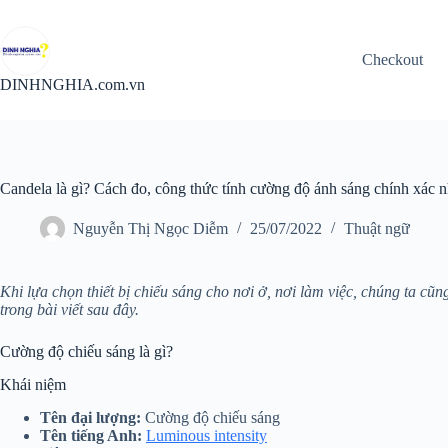
Chuyển
đến
phần
Checkout
nội
dung
DINHNGHIA.com.vn
Candela là gì? Cách đo, công thức tính cường độ ánh sáng chính xác n
Nguyễn Thị Ngọc Diễm
25/07/2022
Thuật ngữ
Khi lựa chọn thiết bị chiếu sáng cho nơi ở, nơi làm việc, chúng ta c
trong bài viết sau đây.
Cường độ chiếu sáng là gì?
Khái niệm
Tên đại lượng:
Cường độ chiếu sáng
Tên tiếng Anh:
Luminous intensity