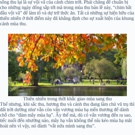
sông thu lại là sự vội vã của cánh chim trời. Phải chăng để chuẩn bị
cho những ngày đông sắp tới mà trong mùa thu bản lề này, “chim bắt
đầu vội vã” để làm tổ và dự trữ thức ăn. Tất cả những sự hiện hữu của
thiên nhiên ở thời điểm này đã khẳng định cho sự xuất hiện của khung
cảnh mùa thu.
Thiên nhiên trong thời khắc giao mùa sang thu
Thế nhưng, khi sắc thu, hương thu và cảnh thu đang làm chủ vũ trụ thì
đất trời dường như vẫn còn vấn vương mùa hạ mến thương để dành
chỗ cho “đám mây mùa hạ”. Ấy thế mà, dù có vấn vương đến ra sao,
tiếc nuối đến nhường nào, mây hạ vẫn không thể níu kéo mùa hạ mãi
hoài nên vì vậy, nó đành “vắt nửa mình sang thu”.