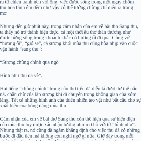
ra từ chiến tranh nên với ông, việc được sống trong một ngày chớm
thu hòa bình êm đềm như vậy có thể tưởng chừng chỉ diễn ra trong
mơ.
Nhưng đến giờ phút này, trong cảm nhận của em về bài thơ Sang thu,
ta thấy nó trở thành hiện thực, cả một thời ấu thơ thân thương như
được bừng sống trong khoảnh khắc có hương ổi đi qua. Cùng với
“hương ổi”, “gió se”, cả sương khói mùa thu cũng hòa nhịp vào cuộc
vận hành “sang thu”:
“Sương chùng chình qua ngõ
Hình như thu đã về”.
Hai tiếng “chùng chình” trong câu thơ trên đã diễn tả được tư thế nấn
ná, chần chừ của làn sương khi di chuyển trong không gian của xóm
làng. Tất cả những hình ảnh của thiên nhiên tạo vật như bắt cầu cho sự
xuất hiện của bóng dáng mùa thu.
Cảm nhận của em về bài thơ Sang thu còn thể hiện qua sự hiện diện
của mùa thu tuy được xác nhận tưởng như mơ hồ với từ “hình như”.
Nhưng thật ra, nó cũng đã ngầm khẳng định cho việc thu đã có những
bước đi đầu tiên mà không còn nghi ngờ gì nữa. Giờ đây trong mỗi