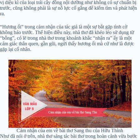
vị diệu kì của loại trái cây đồng nội dường như không có sự chuẩn bị
trước, cũng không phải là sự nỗ lực cố gắng để kiếm tìm và phát hiện
ra.
“Hương ổi” trong cảm nhận của tác giả là một sự bắt gặp tình cờ
không báo trước. Thể hiện điều này, nhà thơ đã khéo léo sử dụng từ
“bỗng”, có lẽ trong nhà thơ trong khoảnh khắc “nhận ra” ấy là một
cảm giác thân quen, gần gũi, ngửi thấy hương ổi mà cứ như là được
gặp lại cố nhân.
Cảm nhận của em về bài thơ Sang thu của Hữu Thỉnh
Như đã nói ở trên, nhà thơ sáng tác bài thơ trong hoàn cảnh vừa bước