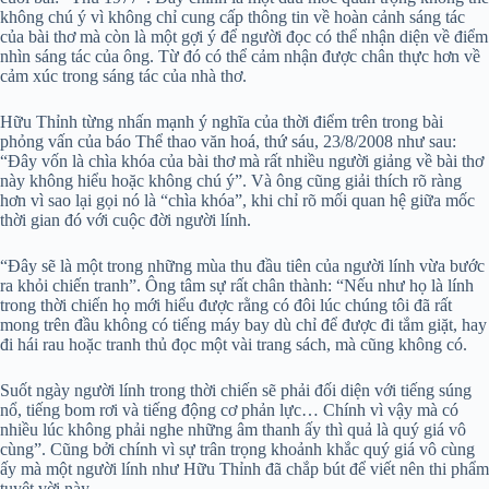
không chú ý vì không chỉ cung cấp thông tin về hoàn cảnh sáng tác
của bài thơ mà còn là một gợi ý để người đọc có thể nhận diện về điểm
nhìn sáng tác của ông. Từ đó có thể cảm nhận được chân thực hơn về
cảm xúc trong sáng tác của nhà thơ.
Hữu Thỉnh từng nhấn mạnh ý nghĩa của thời điểm trên trong bài
phỏng vấn của báo Thể thao văn hoá, thứ sáu, 23/8/2008 như sau:
“Đây vốn là chìa khóa của bài thơ mà rất nhiều người giảng về bài thơ
này không hiểu hoặc không chú ý”. Và ông cũng giải thích rõ ràng
hơn vì sao lại gọi nó là “chìa khóa”, khi chỉ rõ mối quan hệ giữa mốc
thời gian đó với cuộc đời người lính.
“Đây sẽ là một trong những mùa thu đầu tiên của người lính vừa bước
ra khỏi chiến tranh”. Ông tâm sự rất chân thành: “Nếu như họ là lính
trong thời chiến họ mới hiểu được rằng có đôi lúc chúng tôi đã rất
mong trên đầu không có tiếng máy bay dù chỉ để được đi tắm giặt, hay
đi hái rau hoặc tranh thủ đọc một vài trang sách, mà cũng không có.
Suốt ngày người lính trong thời chiến sẽ phải đối diện với tiếng súng
nổ, tiếng bom rơi và tiếng động cơ phản lực… Chính vì vậy mà có
nhiều lúc không phải nghe những âm thanh ấy thì quả là quý giá vô
cùng”. Cũng bởi chính vì sự trân trọng khoảnh khắc quý giá vô cùng
ấy mà một người lính như Hữu Thỉnh đã chắp bút để viết nên thi phẩm
tuyệt vời này.