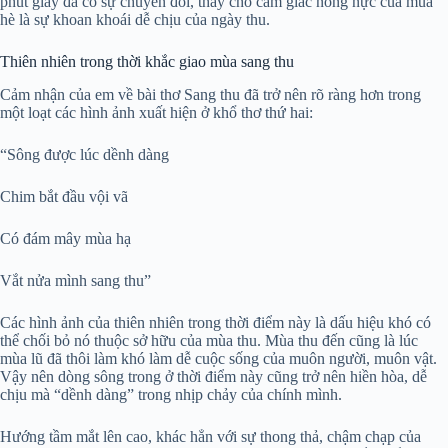
phút giây đã có sự chuyển đổi, thay cho cảm giác nóng nực của mùa
hè là sự khoan khoái dễ chịu của ngày thu.
Thiên nhiên trong thời khắc giao mùa sang thu
Cảm nhận của em về bài thơ Sang thu đã trở nên rõ ràng hơn trong
một loạt các hình ảnh xuất hiện ở khổ thơ thứ hai:
“Sông được lúc dềnh dàng
Chim bắt đầu vội vã
Có đám mây mùa hạ
Vắt nửa mình sang thu”
Các hình ảnh của thiên nhiên trong thời điểm này là dấu hiệu khó có
thể chối bỏ nó thuộc sở hữu của mùa thu. Mùa thu đến cũng là lúc
mùa lũ đã thôi làm khó làm dễ cuộc sống của muôn người, muôn vật.
Vậy nên dòng sông trong ở thời điểm này cũng trở nên hiền hòa, dễ
chịu mà “dềnh dàng” trong nhịp chảy của chính mình.
Hướng tầm mắt lên cao, khác hẳn với sự thong thả, chậm chạp của