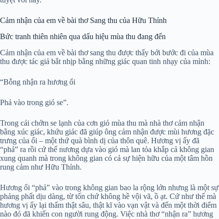
Cảm nhận của em về bài thơ Sang thu của Hữu Thỉnh
Bức tranh thiên nhiên qua dấu hiệu mùa thu đang đến
Cảm nhận của em về bài thơ sang thu được thấy bởi bước đi của mùa
thu được tác giả bắt nhịp bằng những giác quan tinh nhạy của mình:
“Bỗng nhận ra hương ổi
Phả vào trong gió se”.
Trong cái chớm se lạnh của cơn gió mùa thu mà nhà thơ cảm nhận
bằng xúc giác, khứu giác đã giúp ông cảm nhận được mùi hương đặc
trưng của ổi – một thứ quà bình dị của thôn quê. Hương vị ấy đã
“phả” ra rồi cứ thế nương dựa vào gió mà lan tỏa khắp cả không gian
xung quanh mà trong không gian có cả sự hiện hữu của một tâm hồn
rung cảm như Hữu Thỉnh.
Hương ổi “phả” vào trong không gian bao la rộng lớn nhưng là một sự
phảng phất dịu dàng, từ tốn chứ không hề vội vã, ồ ạt. Cứ như thế mà
hương vị ấy lại thấm thật sâu, thật kĩ vào vạn vật và đến một thời điểm
nào đó đã khiến con người rung động. Việc nhà thơ “nhận ra” hương