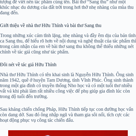
tượng để viết nên tác phẩm cùng tên. Bài thơ “Sang thu” như một
khúc nhạc du dương của đất trời trong hơi thở nhẹ nhàng của mùa thu
đang đến.
Giới thiệu về nhà thơ Hữu Thỉnh và bài thơ Sang thu
Trong những xúc cảm tĩnh lặng, nhẹ nhàng và đầy êm dịu của bản tình
ca Sang thu, để hiểu rõ hơn về nội dung và nghệ thuật của tác phẩm thì
trong cảm nhận của em về bài thơ sang thu không thể thiếu những nét
chính về tác giả cũng như tác phẩm.
Đôi nét về tác giả Hữu Thỉnh
Nhà thơ Hữu Thỉnh có tên khai sinh là Nguyễn Hữu Thỉnh. Ông sinh
năm 1942, quê ở huyện Tam Dương, tỉnh Vĩnh Phúc. Ông sinh thành
trong một gia đình có truyền thống Nho học và có một tuổi thơ nhiều
vất vả khi phải làm rất nhiều công việc để phụ giúp gia đình lúc còn
trong độ tuổi đến trường.
Sau kháng chiến chống Pháp, Hữu Thỉnh tiếp tục con đường học vấn
còn dang dở. Sau đó ông nhập ngũ và tham gia sôi nổi, tích cực các
hoạt động phục vụ công tác chiến đấu.