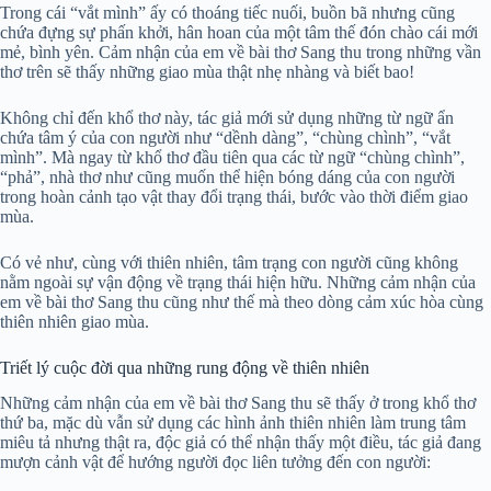
Trong cái “vắt mình” ấy có thoáng tiếc nuối, buồn bã nhưng cũng
chứa đựng sự phấn khởi, hân hoan của một tâm thế đón chào cái mới
mẻ, bình yên. Cảm nhận của em về bài thơ Sang thu trong những vần
thơ trên sẽ thấy những giao mùa thật nhẹ nhàng và biết bao!
Không chỉ đến khổ thơ này, tác giả mới sử dụng những từ ngữ ẩn
chứa tâm ý của con người như “dềnh dàng”, “chùng chình”, “vắt
mình”. Mà ngay từ khổ thơ đầu tiên qua các từ ngữ “chùng chình”,
“phả”, nhà thơ như cũng muốn thể hiện bóng dáng của con người
trong hoàn cảnh tạo vật thay đổi trạng thái, bước vào thời điểm giao
mùa.
Có vẻ như, cùng với thiên nhiên, tâm trạng con người cũng không
nằm ngoài sự vận động về trạng thái hiện hữu. Những cảm nhận của
em về bài thơ Sang thu cũng như thế mà theo dòng cảm xúc hòa cùng
thiên nhiên giao mùa.
Triết lý cuộc đời qua những rung động về thiên nhiên
Những cảm nhận của em về bài thơ Sang thu sẽ thấy ở trong khổ thơ
thứ ba, mặc dù vẫn sử dụng các hình ảnh thiên nhiên làm trung tâm
miêu tả nhưng thật ra, độc giả có thể nhận thấy một điều, tác giả đang
mượn cảnh vật để hướng người đọc liên tưởng đến con người: