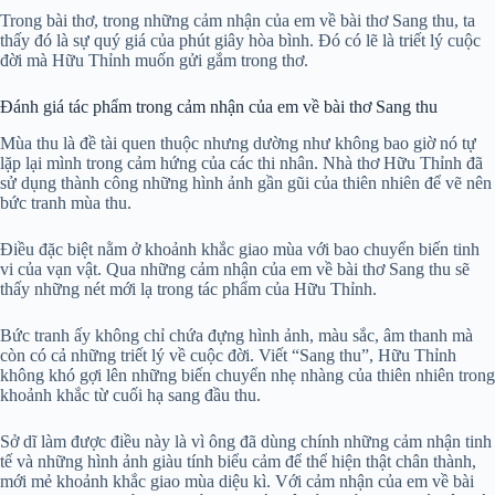
Trong bài thơ, trong những cảm nhận của em về bài thơ Sang thu, ta
thấy đó là sự quý giá của phút giây hòa bình. Đó có lẽ là triết lý cuộc
đời mà Hữu Thỉnh muốn gửi gắm trong thơ.
Đánh giá tác phẩm trong cảm nhận của em về bài thơ Sang thu
Mùa thu là đề tài quen thuộc nhưng dường như không bao giờ nó tự
lặp lại mình trong cảm hứng của các thi nhân. Nhà thơ Hữu Thỉnh đã
sử dụng thành công những hình ảnh gần gũi của thiên nhiên để vẽ nên
bức tranh mùa thu.
Điều đặc biệt nằm ở khoảnh khắc giao mùa với bao chuyển biến tinh
vi của vạn vật. Qua những cảm nhận của em về bài thơ Sang thu sẽ
thấy những nét mới lạ trong tác phẩm của Hữu Thỉnh.
Bức tranh ấy không chỉ chứa đựng hình ảnh, màu sắc, âm thanh mà
còn có cả những triết lý về cuộc đời. Viết “Sang thu”, Hữu Thỉnh
không khó gợi lên những biến chuyển nhẹ nhàng của thiên nhiên trong
khoảnh khắc từ cuối hạ sang đầu thu.
Sở dĩ làm được điều này là vì ông đã dùng chính những cảm nhận tinh
tế và những hình ảnh giàu tính biểu cảm để thể hiện thật chân thành,
mới mẻ khoảnh khắc giao mùa diệu kì. Với cảm nhận của em về bài