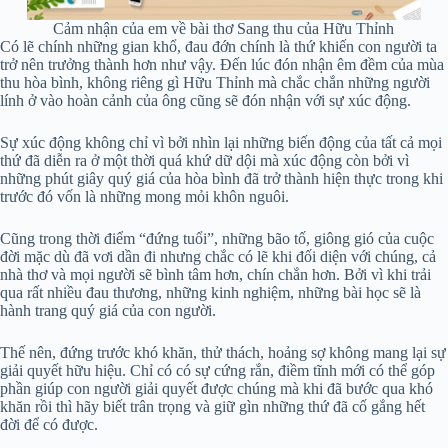
Cảm nhận của em về bài thơ Sang thu của Hữu Thỉnh
Có lẽ chính những gian khổ, đau đớn chính là thứ khiến con người ta
trở nên trưởng thành hơn như vậy. Đến lúc đón nhận êm đềm của mùa
thu hòa bình, không riêng gì Hữu Thỉnh mà chắc chắn những người
lính ở vào hoàn cảnh của ông cũng sẽ đón nhận với sự xúc động.
Sự xúc động không chỉ vì bởi nhìn lại những biến động của tất cả mọi
thứ đã diễn ra ở một thời quá khứ dữ dội mà xúc động còn bởi vì
những phút giây quý giá của hòa bình đã trở thành hiện thực trong khi
trước đó vốn là những mong mỏi khôn nguôi.
Cũng trong thời điểm “đứng tuổi”, những bão tố, giông gió của cuộc
đời mặc dù đã vơi dần đi nhưng chắc có lẽ khi đối diện với chúng, cả
nhà thơ và mọi người sẽ bình tâm hơn, chín chắn hơn. Bởi vì khi trải
qua rất nhiều đau thương, những kinh nghiệm, những bài học sẽ là
hành trang quý giá của con người.
Thế nên, đứng trước khó khăn, thử thách, hoảng sợ không mang lại sự
giải quyết hữu hiệu. Chỉ có có sự cứng rắn, điềm tĩnh mới có thể góp
phần giúp con người giải quyết được chúng mà khi đã bước qua khó
khăn rồi thì hãy biết trân trọng và giữ gìn những thứ đã cố gắng hết
đời để có được.