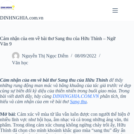
Chuyển
đến
phần
DINHNGHIA.com.vn
nội
dung
Cảm nhận của em về bài thơ Sang thu của Hữu Thỉnh – Ngữ
Văn 9
Nguyễn Thị Ngọc Diễm
08/09/2022
Văn học
Cảm nhận của em về bài thơ Sang thu của Hữu Thỉnh
để thấy
những rung động man mác và bâng khuâng của tác giả trước vẻ đẹp
cùng sự biến đổi kỳ diệu của thiên nhiên trong buổi giao mùa. Trong
bài viết dưới đây, hãy cùng
DINHNGHIA.COM.VN
phân tích, tìm
hiểu và cảm nhận của em về bài thơ
Sang thu
.
Mở bài
: Cảm xúc về mùa từ lâu vẫn luôn được con người thể hiện ở
nhiều lĩnh vực như hội họa, âm nhạc và cả trong những áng văn, thi
phẩm. Trong dòng cảm xúc chung không ngừng chảy trôi ấy, Hữu
Thỉnh đã chọn cho mình khoảnh khắc giao mùa “sang thu” đầy ấn