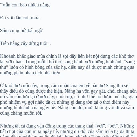
“Vẫn còn bao nhiêu nắng
Đã vơi dần cơn mưa
Sấm cũng bớt bất ngờ
Trên hàng cây đứng tuổi”.
Khoảnh khắc giao mùa chính là sợi dây liên kết nội dung các khổ thơ
lại với nhau. Trong mỗi khổ thơ, song hành với những hình ảnh “sang
thu” luôn có hình bóng của sắc hạ, điều này đã được minh chứng qua
những phần phân tích phía trên.
Ở khổ thơ cuối này, trong cảm nhận của em về bài thơ Sang thu sẽ
thấy điều đó cũng được thể hiện. Nắng hạ vốn gay gắt, chói chang nên
nó vẫn còn lưu lại ở nơi này, chốn nọ, cứ như thể nó được mùa hạ giao
phó nhiệm vụ gợi nhắc tất cả những gì đang tồn tại ở thời điểm này
những hình ảnh của ngày hè. Nắng còn đó, mưa không vội đi và sấm
cũng chẳng muốn rời.
Nhưng tất cả đang vận động trong các trạng thái “vơi”, “bớt”. Những
bất chợt của cơn mưa ngày hè, những dữ dội của sấm mùa hạ đã thưa
vắng dần như thầm muốn để lại không chỉ cho “hàng cây đứng tuổi”,