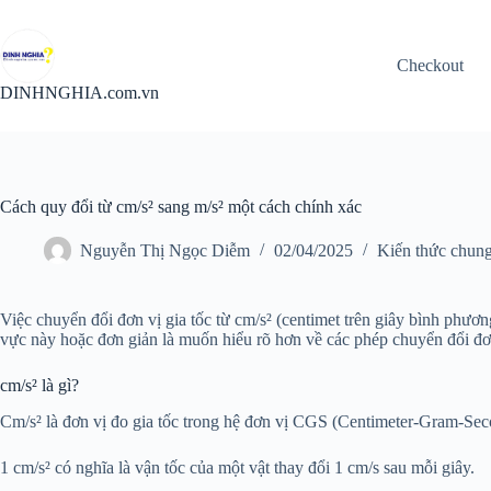
Chuyển
đến
phần
Checkout
nội
dung
DINHNGHIA.com.vn
Cách quy đổi từ cm/s² sang m/s² một cách chính xác
Nguyễn Thị Ngọc Diễm
02/04/2025
Kiến thức chun
Việc chuyển đổi đơn vị gia tốc từ cm/s² (centimet trên giây bình phươn
vực này hoặc đơn giản là muốn hiểu rõ hơn về các phép chuyển đổi đơn
cm/s² là gì?
Cm/s² là đơn vị đo gia tốc trong hệ đơn vị CGS (Centimeter-Gram-Sec
1 cm/s² có nghĩa là vận tốc của một vật thay đổi 1 cm/s sau mỗi giây.