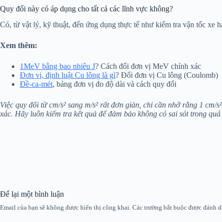
Quy đổi này có áp dụng cho tất cả các lĩnh vực không?
Có, từ vật lý, kỹ thuật, đến ứng dụng thực tế như kiểm tra vận tốc xe h
Xem thêm:
1MeV bằng bao nhiêu J
? Cách đổi đơn vị MeV chính xác
Đơn vị, định luật Cu lông là gì
? Đổi đơn vị Cu lông (Coulomb)
Đề-ca-mét
, bảng đơn vị đo độ dài và cách quy đổi
Việc quy đổi từ cm/s² sang m/s² rất đơn giản, chỉ cần nhớ rằng 1 cm/
xác. Hãy luôn kiểm tra kết quả để đảm bảo không có sai sót trong quá 
Để lại một bình luận
Email của bạn sẽ không được hiển thị công khai.
Các trường bắt buộc được đánh 