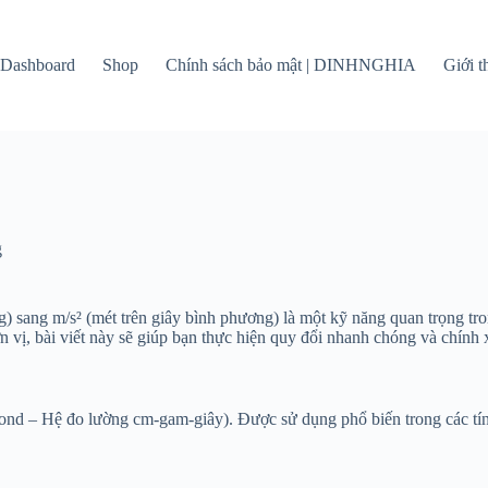
Dashboard
Shop
Chính sách bảo mật | DINHNGHIA
Giới 
g
g) sang m/s² (mét trên giây bình phương) là một kỹ năng quan trọng tro
 vị, bài viết này sẽ giúp bạn thực hiện quy đổi nhanh chóng và chính 
ond – Hệ đo lường cm-gam-giây). Được sử dụng phổ biến trong các tín