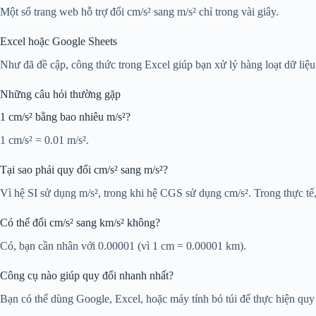
Một số trang web hỗ trợ đổi cm/s² sang m/s² chỉ trong vài giây.
Excel hoặc Google Sheets
Như đã đề cập, công thức trong Excel giúp bạn xử lý hàng loạt dữ liệ
Những câu hỏi thường gặp
1 cm/s² bằng bao nhiêu m/s²?
1 cm/s² = 0.01 m/s².
Tại sao phải quy đổi cm/s² sang m/s²?
Vì hệ SI sử dụng m/s², trong khi hệ CGS sử dụng cm/s². Trong thực tế,
Có thể đổi cm/s² sang km/s² không?
Có, bạn cần nhân với 0.00001 (vì 1 cm = 0.00001 km).
Công cụ nào giúp quy đổi nhanh nhất?
Bạn có thể dùng Google, Excel, hoặc máy tính bỏ túi để thực hiện quy