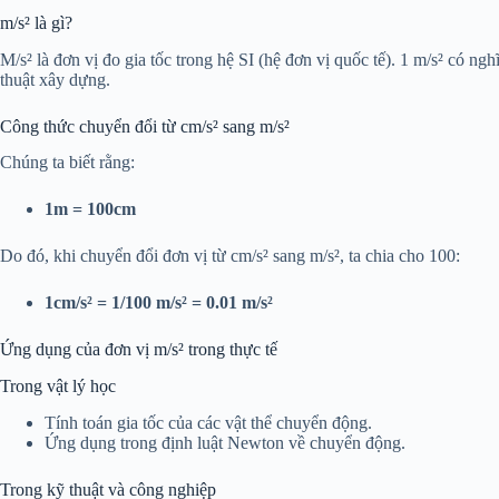
m/s² là gì?
M/s² là đơn vị đo gia tốc trong hệ SI (hệ đơn vị quốc tế). 1 m/s² có ng
thuật xây dựng.
Công thức chuyển đổi từ cm/s² sang m/s²
Chúng ta biết rằng:
1m = 100cm
Do đó, khi chuyển đổi đơn vị từ cm/s² sang m/s², ta chia cho 100:
1cm/s² = 1/100 m/s² = 0.01 m/s²
Ứng dụng của đơn vị m/s² trong thực tế
Trong vật lý học
Tính toán gia tốc của các vật thể chuyển động.
Ứng dụng trong định luật Newton về chuyển động.
Trong kỹ thuật và công nghiệp