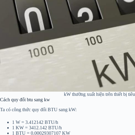
kW thường xuất hiện trên thiết bị tiê
Cách quy đổi btu sang kw
Ta có công thức quy đổi BTU sang kW:
1 W = 3.412142 BTU/h
1 KW = 3412.142 BTU/h
1 BTU = 0.00029307107 KW