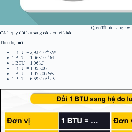
Quy đổi btu sang kw
Cách quy đổi btu sang các đơn vị khác
Theo hệ mét
-4
1 BTU = 2,93×
10
kWh
-3
1 BTU = 1,06×10
MJ
1 BTU = 1,06 kJ
1 BTU = 1 055,06 J
1 BTU = 1 055,06 Ws
21
1 BTU = 6,59×10
eV