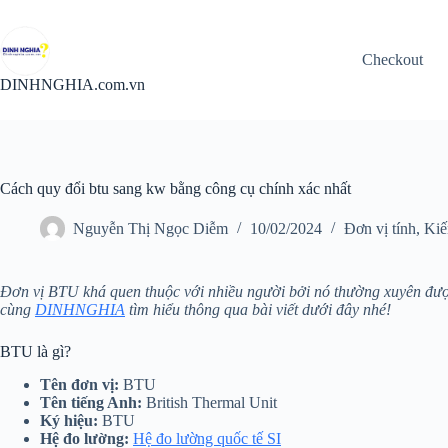
Chuyển
đến
phần
Checkout
nội
dung
DINHNGHIA.com.vn
Cách quy đổi btu sang kw bằng công cụ chính xác nhất
Nguyễn Thị Ngọc Diễm
10/02/2024
Đơn vị tính
,
Kiế
Đơn vị BTU khá quen thuộc với nhiều người bởi nó thường xuyên được
cùng
DINHNGHIA
tìm hiểu thông qua bài viết dưới đây nhé!
BTU là gì?
Tên đơn vị:
BTU
Tên tiếng Anh:
British Thermal Unit
Ký hiệu:
BTU
Hệ đo lường:
Hệ đo lường quốc tế SI