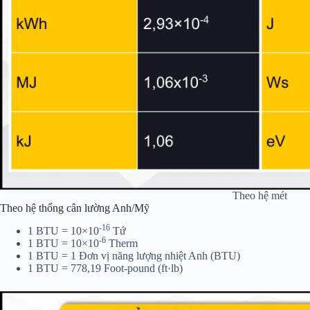
Theo hệ mét
Theo hệ thống cân lường Anh/Mỹ
-16
1 BTU = 10×10
Tứ
-6
1 BTU = 10×10
Therm
1 BTU = 1 Đơn vị năng lượng nhiệt Anh (BTU)
1 BTU = 778,19 Foot-pound (ft·lb)