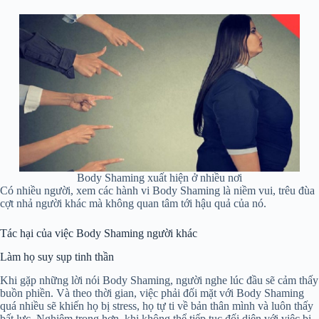
Body Shaming xuất hiện ở nhiều nơi
Có nhiều người, xem các hành vi Body Shaming là niềm vui, trêu đùa
cợt nhả người khác mà không quan tâm tới hậu quả của nó.
Tác hại của việc Body Shaming người khác
Làm họ suy sụp tinh thần
Khi gặp những lời nói Body Shaming, người nghe lúc đầu sẽ cảm thấy
buồn phiền. Và theo thời gian, việc phải đối mặt với Body Shaming
quá nhiều sẽ khiến họ bị stress, họ tự ti về bản thân mình và luôn thấy
bất lực. Nghiêm trọng hơn, khi không thể tiếp tục đối diện với việc bị