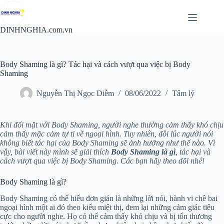
Chuyển
đến
phần
DINHNGHIA.com.vn
nội
dung
Body Shaming là gì? Tác hại và cách vượt qua việc bị Body
Shaming
Nguyễn Thị Ngọc Diễm
08/06/2022
Tâm lý
Khi đối mặt với Body Shaming, người nghe thường cảm thấy khó chịu
cảm thấy mặc cảm tự ti về ngoại hình. Tuy nhiên, đôi lúc người nói
không biết tác hại của Body Shaming sẽ ảnh hưởng như thế nào. Vì
vậy, bài viết này mình sẽ giải thích
Body Shaming là gì
, tác hại và
cách vượt qua việc bị Body Shaming. Các bạn hãy theo dõi nhé!
Body Shaming là gì?
Body Shaming có thể hiểu đơn giản là những lời nói, hành vi chê bai
ngoại hình một ai đó theo kiểu miệt thị, đem lại những cảm giác tiêu
cực cho người nghe. Họ có thể cảm thấy khó chịu và bị tổn thương