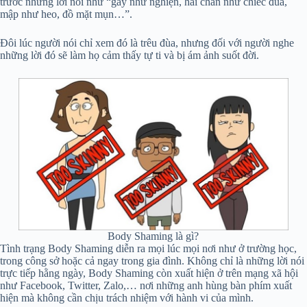
trước những lời nói như “gầy như nghiện, hai chân như chiếc đũa,
mập như heo, đồ mặt mụn…”.
Đôi lúc người nói chỉ xem đó là trêu đùa, nhưng đối với người nghe
những lời đó sẽ làm họ cảm thấy tự ti và bị ám ảnh suốt đời.
Body Shaming là gì?
Tình trạng Body Shaming diễn ra mọi lúc mọi nơi như ở trường học,
trong công sở hoặc cả ngay trong gia đình. Không chỉ là những lời nói
trực tiếp hằng ngày, Body Shaming còn xuất hiện ở trên mạng xã hội
như Facebook, Twitter, Zalo,… nơi những anh hùng bàn phím xuất
hiện mà không cần chịu trách nhiệm với hành vi của mình.