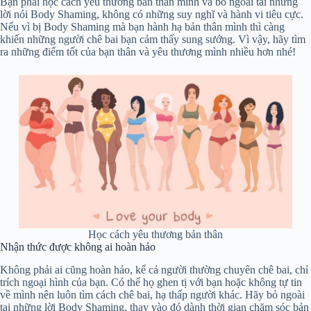
Bạn phải học cách yêu thương bản thân mình và bỏ ngoài tai những
lời nói Body Shaming, không có những suy nghĩ và hành vi tiêu cực.
Nếu vì bị Body Shaming mà bạn hành hạ bản thân mình thì càng
khiến những người chê bai bạn cảm thấy sung sướng. Vì vậy, hãy tìm
ra những điểm tốt của bạn thân và yêu thương mình nhiều hơn nhé!
Học cách yêu thương bản thân
Nhận thức được không ai hoàn hảo
Không phải ai cũng hoàn hảo, kể cả người thường chuyên chê bai, chỉ
trích ngoại hình của bạn. Có thể họ ghen tị với bạn hoặc không tự tin
về mình nên luôn tìm cách chê bai, hạ thấp người khác. Hãy bỏ ngoài
tai những lời Body Shaming, thay vào đó dành thời gian chăm sóc bản