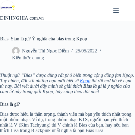
Chuyển
đến
phần
DINHNGHIA.com.vn
nội
dung
Bias, Stan là gì? Ý nghĩa của bias trong Kpop
Nguyễn Thị Ngọc Diễm
25/05/2022
Kiến thức chung
Thuật ngữ “Bias” được dùng rất phổ biến trong cộng đồng fan Kpop.
Tuy nhiên, đối với những bạn mới biết về
Kpop
thì rất mơ hồ về cụm
từ này. Bài viết dưới đây mình sẽ giải thích
Bias là gì
là ý nghĩa của
cụm từ này trong giới Kpop, hãy cùng theo dõi nhé!
Bias là gì?
Bias được hiểu là thần tượng, thành viên mà bạn yêu thích nhất trong
một nhóm nhạc. Ví dụ, trong nhóm nhạc BTS, người bạn yêu thích
nhất là V (Kim Taehyung) thì V chính là Bias của bạn, hay nếu bạn
thích Lisa trong Blackpink nhất nghĩa là bạn Bias Lisa.