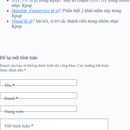
OTP, OT là gì
trong Kpop? Một số couple OTP, OT trong nhóm
nhạc Kpop
Skinship, Fanservice là gì
? Phân biệt 2 khái niệm này trong
Kpop
Visual là gì
? Vai trò, vị trí các thành viên trong nhóm nhạc
Kpop
Để lại một bình luận
Email của bạn sẽ không được hiển thị công khai.
Các trường bắt buộc
được đánh dấu
*
Tên
*
Email
*
Trang web
Viết bình luận
*