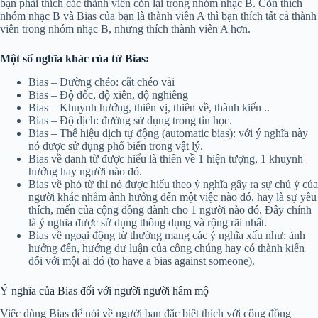
bạn phải thích các thành viên còn lại trong nhóm nhạc B. Còn thích
nhóm nhạc B và Bias của bạn là thành viên A thì bạn thích tất cả thành
viên trong nhóm nhạc B, nhưng thích thành viên A hơn.
Một số nghĩa khác của từ Bias:
Bias – Đường chéo: cắt chéo vải
Bias – Độ dốc, độ xiên, độ nghiêng
Bias – Khuynh hướng, thiên vị, thiên về, thành kiến ..
Bias – Độ dịch: đường sử dụng trong tin học.
Bias – Thế hiệu dịch tự động (automatic bias): với ý nghĩa này
nó được sử dụng phổ biến trong vật lý.
Bias về danh từ được hiểu là thiên về 1 hiện tượng, 1 khuynh
hướng hay người nào đó.
Bias về phó từ thì nó được hiểu theo ý nghĩa gây ra sự chú ý của
người khác nhằm ảnh hưởng đến một việc nào đó, hay là sự yêu
thích, mến của cộng đồng dành cho 1 người nào đó. Đây chính
là ý nghĩa được sử dụng thông dụng và rộng rãi nhất.
Bias về ngoại động từ thường mang các ý nghĩa xấu như: ảnh
hưởng đến, hướng dư luận của công chúng hay có thành kiến
đối với một ai đó (to have a bias against someone).
Ý nghĩa của Bias đối với người người hâm mộ
Việc dùng Bias để nói về người bạn đặc biệt thích với cộng đồng