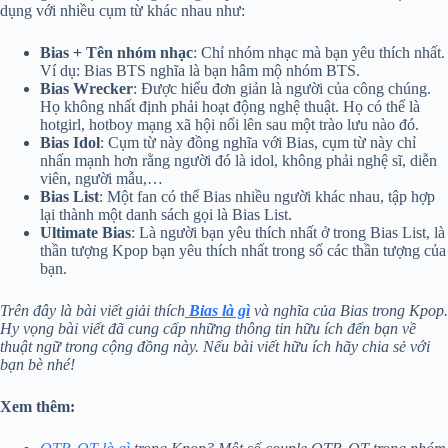
dụng với nhiều cụm từ khác nhau như:
Bias + Tên nhóm nhạc
: Chỉ nhóm nhạc mà bạn yêu thích nhất.
Ví dụ: Bias BTS nghĩa là bạn hâm mộ nhóm BTS.
Bias Wrecker
: Được hiểu đơn giản là người của công chúng.
Họ không nhất định phải hoạt động nghệ thuật. Họ có thể là
hotgirl, hotboy mạng xã hội nổi lên sau một trào lưu nào đó.
Bias Idol
: Cụm từ này đồng nghĩa với Bias, cụm từ này chỉ
nhấn mạnh hơn rằng người đó là idol, không phải nghệ sĩ, diễn
viên, người mẫu,…
Bias List
: Một fan có thể Bias nhiều người khác nhau, tập hợp
lại thành một danh sách gọi là Bias List.
Ultimate Bias
: Là người bạn yêu thích nhất ở trong Bias List, là
thần tượng Kpop bạn yêu thích nhất trong số các thần tượng của
bạn.
Trên đây là bài viết giải thích
Bias là gì
và nghĩa của Bias trong Kpop.
Hy vọng bài viết đã cung cấp những thông tin hữu ích đến bạn về
thuật ngữ trong cộng đồng này. Nếu bài viết hữu ích hãy chia sẻ với
bạn bè nhé!
Xem thêm: