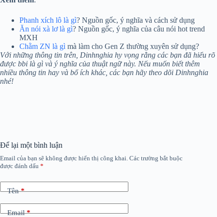
Phanh xích lô là gì
? Nguồn gốc, ý nghĩa và cách sử dụng
Ăn nói xà lơ là gì
? Nguồn gốc, ý nghĩa của câu nói hot trend
MXH
Chằm ZN là gì
mà làm cho Gen Z thường xuyên sử dụng?
Với những thông tin trên, Dinhnghia hy vọng rằng các bạn đã hiểu rõ
được bbi là gì và ý nghĩa của thuật ngữ này. Nếu muốn biết thêm
nhiều thông tin hay và bổ ích khác, các bạn hãy theo dõi Dinhnghia
nhé!
Để lại một bình luận
Email của bạn sẽ không được hiển thị công khai.
Các trường bắt buộc
được đánh dấu
*
Tên
*
Email
*