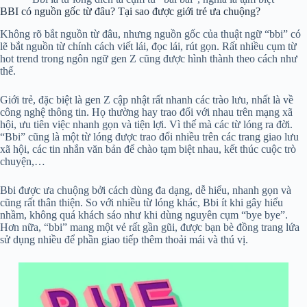
BBI có nguồn gốc từ đâu? Tại sao được giới trẻ ưa chuộng?
Không rõ bắt nguồn từ đâu, nhưng nguồn gốc của thuật ngữ “bbi” có
lẽ bắt nguồn từ chính cách viết lái, đọc lái, rút gọn. Rất nhiều cụm từ
hot trend trong ngôn ngữ gen Z cũng được hình thành theo cách như
thế.
Giới trẻ, đặc biệt là gen Z cập nhật rất nhanh các trào lưu, nhất là về
công nghệ thông tin. Họ thường hay trao đổi với nhau trên mạng xã
hội, ưu tiên việc nhanh gọn và tiện lợi. Vì thế mà các từ lóng ra đời.
“Bbi” cũng là một từ lóng được trao đổi nhiều trên các trang giao lưu
xã hội, các tin nhắn văn bản để chào tạm biệt nhau, kết thúc cuộc trò
chuyện,…
Bbi được ưa chuộng bởi cách dùng đa dạng, dễ hiểu, nhanh gọn và
cũng rất thân thiện. So với nhiều từ lóng khác, Bbi ít khi gây hiểu
nhầm, không quá khách sáo như khi dùng nguyên cụm “bye bye”.
Hơn nữa, “bbi” mang một vẻ rất gần gũi, được bạn bè đồng trang lứa
sử dụng nhiều để phần giao tiếp thêm thoải mái và thú vị.