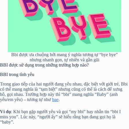
Bbi được ưa chuộng bởi mang ý nghĩa tương tự “bye bye”
nhưng nhanh gọn, tự nhiên và gần gũi
BBI được sử dụng trong những trường hợp nào?
BBI trong tình yêu
Trong giao tiếp của hai người đang yêu nhau, đặc biệt với giới trẻ, Bbi
có thể mang nghĩa là “tạm biệt” nhưng cũng có thể là cách để xưng
hô, gọi nhau. Trường hợp này thì “bbi” mang nghĩa “Baby” (anh
yêu/em yêu) – tương tự như
bae
.
Ví dụ
: Khi bạn gặp người yêu và gọi “my bbi” hay nhắn tin “bbi I
miss you”. Lúc này, “người ấy” sẽ hiểu rằng bạn đang gọi họ là
“baby”.