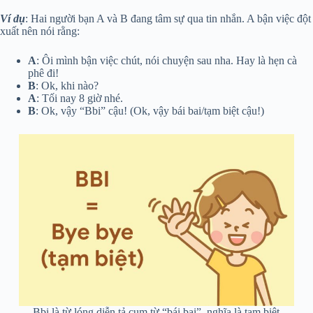
Ví dụ
: Hai người bạn A và B đang tâm sự qua tin nhắn. A bận việc đột
xuất nên nói rằng:
A
: Ôi mình bận việc chút, nói chuyện sau nha. Hay là hẹn cà
phê đi!
B
: Ok, khi nào?
A
: Tối nay 8 giờ nhé.
B
: Ok, vậy “Bbi” cậu! (Ok, vậy bái bai/tạm biệt cậu!)
Bbi là từ lóng diễn tả cụm từ “bái bai”, nghĩa là tạm biệt