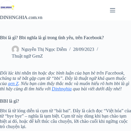
Chuyển
đến
phần
DINHNGHIA.com.vn
nội
dung
Bbi là gì? Bbi nghĩa là gì trong tình yêu, trên Facebook?
Nguyễn Thị Ngọc Diễm
28/09/2023
Thuật ngữ GenZ
Đôi lúc khi nhắn tin hoặc đọc bình luận của bạn bè trên Facebook,
chúng ta sẽ bắt gặp cụm từ “bbi”. Đây là thuật ngữ khá quen thuộc
của
gen Z
. Nếu bạn cảm thấy thắc mắc và muốn hiểu rõ hơn bbi là gì
thì hãy cùng đi tìm hiểu với
Dinhnghia
qua bài viết dưới đây nhé!
BBI là gì?
Bbi là từ lóng diễn tả cụm từ “bái bai”. Đây là cách đọc “Việt hóa” của
từ “bye bye” – nghĩa là tạm biệt. Cụm từ này dùng khi bạn chào tạm
biệt ai đó, hoặc để kết thúc câu chuyện, lời chào cuối khi ngừng cuộc
trò chuyện lại.