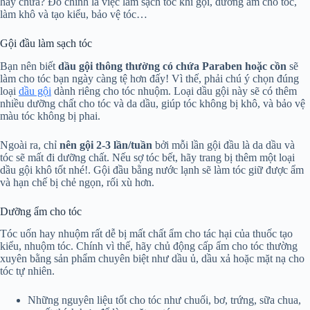
hay chưa? Đó chính là việc làm sạch tóc khi gội, dưỡng ẩm cho tóc,
làm khô và tạo kiểu, bảo vệ tóc…
Gội đầu làm sạch tóc
Bạn nên biết
dầu gội thông thường có chứa Paraben hoặc cồn
sẽ
làm cho tóc bạn ngày càng tệ hơn đấy! Vì thế, phải chú ý chọn đúng
loại
dầu gội
dành riêng cho tóc nhuộm. Loại dầu gội này sẽ có thêm
nhiều dưỡng chất cho tóc và da dầu, giúp tóc không bị khô, và bảo vệ
màu tóc không bị phai.
Ngoài ra, chỉ
nên gội 2-3 lần/tuần
bởi mỗi lần gội đầu là da dầu và
tóc sẽ mất đi dưỡng chất. Nếu sợ tóc bết, hãy trang bị thêm một loại
dầu gội khô tốt nhé!. Gội đầu bằng nước lạnh sẽ làm tóc giữ được ẩm
và hạn chế bị chẻ ngọn, rối xù hơn.
Dưỡng ẩm cho tóc
Tóc uốn hay nhuộm rất dễ bị mất chất ẩm cho tác hại của thuốc tạo
kiểu, nhuộm tóc. Chính vì thế, hãy chủ động cấp ẩm cho tóc thường
xuyên bằng sản phẩm chuyên biệt như dầu ủ, dầu xả hoặc mặt nạ cho
tóc tự nhiên.
Những nguyên liệu tốt cho tóc như chuối, bơ, trứng, sữa chua,