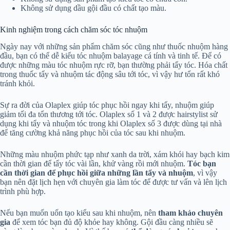
Không sử dụng dầu gội đầu có chất tạo màu.
Kinh nghiệm trong cách chăm sóc tóc nhuộm
Ngày nay với những sản phẩm chăm sóc cũng như thuốc nhuộm hàng
đầu, bạn có thể dễ kiểu tóc nhuộm balayage cá tính và tinh tế. Để có
được những màu tóc nhuộm rực rỡ, bạn thường phải tẩy tóc. Hóa chất
trong thuốc tẩy và nhuộm tác động sâu tới tóc, vì vậy hư tổn rất khó
tránh khỏi.
Sự ra đời của Olaplex giúp tóc phục hồi ngay khi tẩy, nhuộm giúp
giảm tối đa tổn thương tới tóc. Olaplex số 1 và 2 được hairstylist sử
dụng khi tẩy và nhuộm tóc trong khi Olaplex số 3 được dùng tại nhà
để tăng cường khả năng phục hồi của tóc sau khi nhuộm.
Những màu nhuộm phức tạp như xanh da trời, xám khói hay bạch kim
cần thời gian để tẩy tóc vài lần, khử vàng rồi mới nhuộm.
Tóc bạn
cần thời gian để phục hồi giữa những lần tẩy và nhuộm
, vì vậy
bạn nên đặt lịch hẹn với chuyên gia làm tóc để được tư vấn và lên lịch
trình phù hợp.
Nếu bạn muốn uốn tạo kiểu sau khi nhuộm, nên
tham khảo chuyên
gia
để xem tóc bạn đủ độ khỏe hay không. Gội đầu càng nhiều sẽ