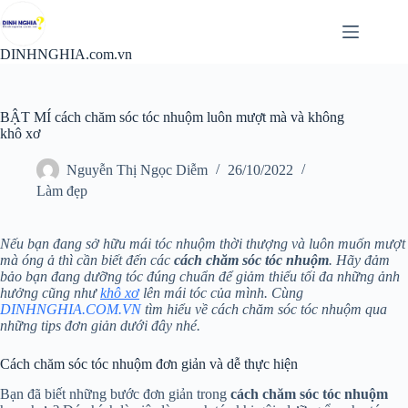
Chuyển
đến
phần
DINHNGHIA.com.vn
nội
dung
BẬT MÍ cách chăm sóc tóc nhuộm luôn mượt mà và không
khô xơ
Nguyễn Thị Ngọc Diễm
26/10/2022
Làm đẹp
Nếu bạn đang sở hữu mái tóc nhuộm thời thượng và luôn muốn mượt
mà óng ả thì cần biết đến các
cách chăm sóc tóc nhuộm
. Hãy đảm
bảo bạn đang dưỡng tóc đúng chuẩn để giảm thiểu tối đa những ảnh
hưởng cũng như
khô xơ
lên mái tóc của mình. Cùng
DINHNGHIA.COM.VN
tìm hiểu về cách chăm sóc tóc nhuộm qua
những tips đơn giản dưới đây nhé.
Cách chăm sóc tóc nhuộm đơn giản và dễ thực hiện
Bạn đã biết những bước đơn giản trong
cách chăm sóc tóc nhuộm