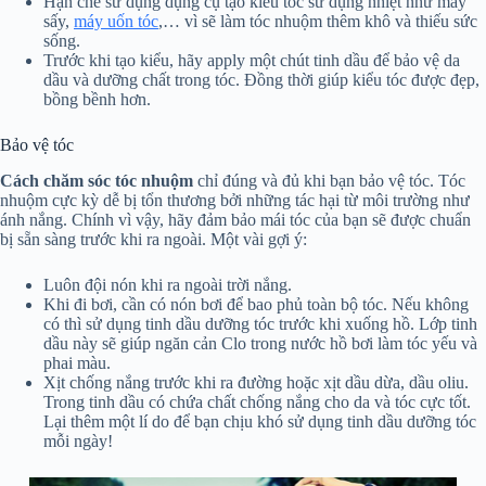
Hạn chế sử dụng dụng cụ tạo kiểu tóc sử dụng nhiệt như máy
sấy,
máy uốn tóc
,… vì sẽ làm tóc nhuộm thêm khô và thiếu sức
sống.
Trước khi tạo kiểu, hãy apply một chút tinh dầu để bảo vệ da
dầu và dưỡng chất trong tóc. Đồng thời giúp kiểu tóc được đẹp,
bồng bềnh hơn.
Bảo vệ tóc
Cách chăm sóc tóc nhuộm
chỉ đúng và đủ khi bạn bảo vệ tóc. Tóc
nhuộm cực kỳ dễ bị tổn thương bởi những tác hại từ môi trường như
ánh nắng. Chính vì vậy, hãy đảm bảo mái tóc của bạn sẽ được chuẩn
bị sẵn sàng trước khi ra ngoài. Một vài gợi ý:
Luôn đội nón khi ra ngoài trời nắng.
Khi đi bơi, cần có nón bơi để bao phủ toàn bộ tóc. Nếu không
có thì sử dụng tinh dầu dưỡng tóc trước khi xuống hồ. Lớp tinh
dầu này sẽ giúp ngăn cản Clo trong nước hồ bơi làm tóc yếu và
phai màu.
Xịt chống nắng trước khi ra đường hoặc xịt dầu dừa, dầu oliu.
Trong tinh dầu có chứa chất chống nắng cho da và tóc cực tốt.
Lại thêm một lí do để bạn chịu khó sử dụng tinh dầu dưỡng tóc
mỗi ngày!