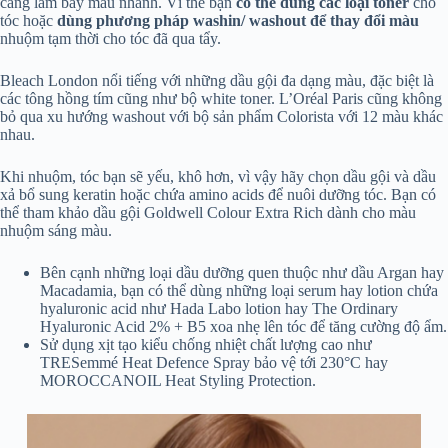
càng làm bay màu nhanh. Vì thế bạn
có thể dùng các loại toner
cho
tóc hoặc
dùng phương pháp washin/ washout để thay đổi màu
nhuộm tạm thời cho tóc đã qua tẩy.
Bleach London nổi tiếng với những dầu gội đa dạng màu, đặc biệt là
các tông hồng tím cũng như bộ white toner. L’Oréal Paris cũng không
bỏ qua xu hướng washout với bộ sản phẩm Colorista với 12 màu khác
nhau.
Khi nhuộm, tóc bạn sẽ yếu, khô hơn, vì vậy hãy chọn dầu gội và dầu
xả bổ sung keratin hoặc chứa amino acids để nuôi dưỡng tóc. Bạn có
thể tham khảo dầu gội Goldwell Colour Extra Rich dành cho màu
nhuộm sáng màu.
Bên cạnh những loại dầu dưỡng quen thuộc như dầu Argan hay
Macadamia, bạn có thể dùng những loại serum hay lotion chứa
hyaluronic acid như Hada Labo lotion hay The Ordinary
Hyaluronic Acid 2% + B5 xoa nhẹ lên tóc để tăng cường độ ẩm.
Sử dụng xịt tạo kiểu chống nhiệt chất lượng cao như
TRESemmé Heat Defence Spray bảo vệ tới 230°C hay
MOROCCANOIL Heat Styling Protection.