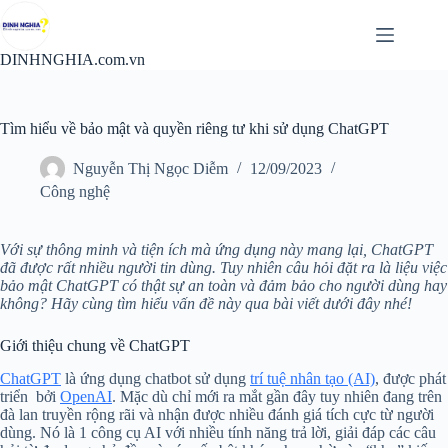
Chuyển
đến
phần
DINHNGHIA.com.vn
nội
dung
Tìm hiểu về bảo mật và quyền riêng tư khi sử dụng ChatGPT
Nguyễn Thị Ngọc Diễm
12/09/2023
Công nghệ
Với sự thông minh và tiện ích mà ứng dụng này mang lại, ChatGPT
đã được rất nhiều người tin dùng. Tuy nhiên câu hỏi đặt ra là liệu việc
bảo mật ChatGPT có thật sự an toàn và đảm bảo cho người dùng hay
không? Hãy cùng tìm hiểu vấn đề này qua bài viết dưới đây nhé!
Giới thiệu chung về ChatGPT
ChatGPT
là ứng dụng chatbot sử dụng
trí tuệ nhân tạo (AI)
, được phát
triển bởi
OpenAI
. Mặc dù chỉ mới ra mắt gần đây tuy nhiên đang trên
đà lan truyền rộng rãi và nhận được nhiều đánh giá tích cực từ người
dùng. Nó là 1 công cụ AI với nhiều tính năng trả lời, giải đáp các câu