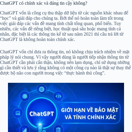
ChatGPT có chính xác và đáng tin cậy không?
ChatGPT vốn là công cụ thu thập dữ liệu từ các nguồn khác nhau để
“học” và giải đáp cho chúng ta. Bởi thế nó hoàn toàn làm tốt trong
việc giải đáp các vấn đề mang tính chất tổng quan, phổ biến. Tuy
nhiên, các vấn đề riêng biệt, học thuật quá sâu hoặc mang tính cá
nhân, đặc biệt là các thông tin kể từ sau năm 2021 thì câu trả lời từ
ChatGPT là không hoàn toàn chính xác.
ChatGPT vốn chỉ đưa ra thông tin, nó không chịu trách nhiệm về mặt
pháp lý nói chung. Vì vậy người dùng là người tiếp nhận thông tin từ
ChatGPT cần phải cẩn thận, không nên lạm dụng, chỉ sử dụng những
gì cần thiết và lưu ý rằng không có một công cụ nào là thật sự thay thế
được bộ não con người trong việc “thực hành thủ công”.