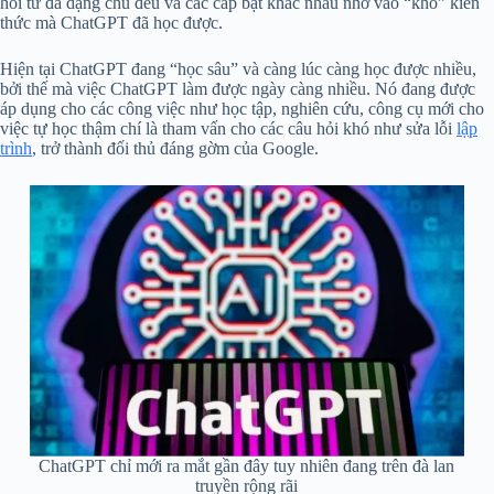
hỏi từ đa dạng chủ đều và các cấp bật khác nhau nhờ vào “kho” kiến
thức mà ChatGPT đã học được.
Hiện tại ChatGPT đang “học sâu” và càng lúc càng học được nhiều,
bởi thế mà việc ChatGPT làm được ngày càng nhiều. Nó đang được
áp dụng cho các công việc như học tập, nghiên cứu, công cụ mới cho
việc tự học thậm chí là tham vấn cho các câu hỏi khó như sửa lỗi
lập
trình
, trở thành đối thủ đáng gờm của Google.
ChatGPT chỉ mới ra mắt gần đây tuy nhiên đang trên đà lan
truyền rộng rãi