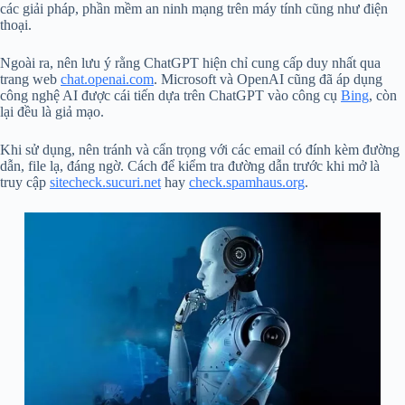
các giải pháp, phần mềm an ninh mạng trên máy tính cũng như điện
thoại.
Ngoài ra, nên lưu ý rằng ChatGPT hiện chỉ cung cấp duy nhất qua
trang web
chat.openai.com
. Microsoft và OpenAI cũng đã áp dụng
công nghệ AI được cái tiến dựa trên ChatGPT vào công cụ
Bing
, còn
lại đều là giả mạo.
Khi sử dụng, nên tránh và cẩn trọng với các email có đính kèm đường
dẫn, file lạ, đáng ngờ. Cách để kiểm tra đường dẫn trước khi mở là
truy cập
sitecheck.sucuri.net
hay
check.spamhaus.org
.