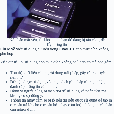
Nếu bảo mật yếu, tài khoản của bạn dễ dàng bị tấn công để
lấy thông tin
Rủi ro về việc sử dụng dữ liệu trong ChatGPT cho mục đích không
phù hợp
Việc dữ liệu bị sử dụng cho mục đích không phù hợp có thể bao gồm:
Thu thập dữ liệu của người dùng trái phép, gây rủi ro quyền
riêng tư.
Dữ liệu được sử dụng vào mục đích phi pháp như gian lận,
đánh cắp thông tin cá nhân,…
Hành vi người dùng bị theo dõi để sử dụng và phân tích mà
không có sự đồng ý.
Thông tin nhạy cảm sẽ bị lộ nếu dữ liệu được sử dụng để tạo ra
các câu trả lời cho các câu hỏi nhạy cảm hoặc thông tin cá nhân
của người dùng.