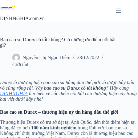
Chuyển
đến
phần
DINHNGHIA.com.vn
nội
dung
Bao cao su Durex có tốt không? Có những ưu điểm nổi bật
gì?
Nguyễn Thị Ngọc Diễm
28/12/2022
Giới tính
Durex là thương hiệu bao cao su hàng đầu thế giới và được bày bán
vô cùng rộng rãi. Vậy
bao cao su Durex có tốt không
? Hãy cùng
DINHNGHIA
tìm hiểu về các điểm nổi bật của thương hiệu này trong
bài viết dưới đây nhé!
Bao cao su Durex – thương hiệu uy tín hàng đầu thế giới
Thương hiệu Durex có trụ sở đặt tại Anh Quốc, đến thời điểm hiện tại
hãng đã có hơn
100 năm kinh nghiệm
trong lĩnh vực bao cao su.
Không chỉ ở thị trường Việt Nam, Durex còn là thương hiệu bao cao