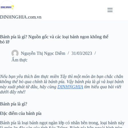
Chuyển
đến
phần
DINHNGHIA.com.vn
nội
dung
Bánh pía là gì? Nguồn gốc và các loại bánh ngon không thể
bỏ lỡ
Nguyễn Thị Ngọc Diễm
31/03/2023
Ẩm thực
Nếu bạn yêu thích ẩm thực miền Tây thì một món ăn bạn chắc chắn
không thể bỏ qua chính là bánh pía. Vậy bánh pía là gì và loại bánh
này xuất phát từ đâu, hãy cùng
DINHNGHIA
tìm hiểu qua bài viết
dưới đây nhé!
Bánh pía là gì?
Đặc điểm của bánh pía
Bánh pía là loại bánh ngọt ngàn lớp có nhân bên trong, loại bánh này
là món ăn đặc sản của tỉnh Sóc Trăng. Bánh pía bên ngoài hình tròn,