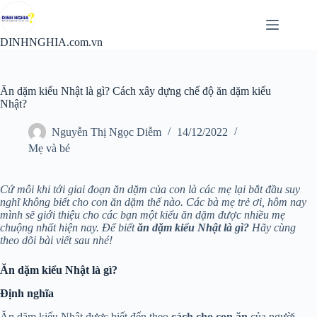
Chuyển
đến
phần
DINHNGHIA.com.vn
nội
dung
Ăn dặm kiểu Nhật là gì? Cách xây dựng chế độ ăn dặm kiểu
Nhật?
Nguyễn Thị Ngọc Diễm
14/12/2022
Mẹ và bé
Cứ mỗi khi tới giai đoạn ăn dặm của con là các mẹ lại bắt đầu suy
nghĩ không biết cho con ăn dặm thế nào. Các bà mẹ trẻ ơi, hôm nay
mình sẽ giới thiệu cho các bạn một kiểu ăn dặm được nhiều mẹ
chuộng nhất hiện nay. Để biết
ăn dặm kiểu Nhật là gì?
Hãy cùng
theo dõi bài viết sau nhé!
Ăn dặm kiểu Nhật là gì?
Định nghĩa
Ăn dặm kiểu Nhật được biết đến theo
cách cho con ăn
của người