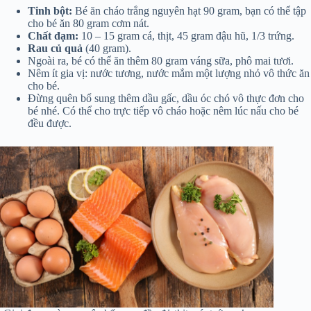
Tinh bột:
Bé ăn cháo trắng nguyên hạt 90 gram, bạn có thể tập
cho bé ăn 80 gram cơm nát.
Chất đạm:
10 – 15 gram cá, thịt, 45 gram đậu hũ, 1/3 trứng.
Rau củ quả
(40 gram).
Ngoài ra, bé có thể ăn thêm 80 gram váng sữa, phô mai tươi.
Nêm ít gia vị: nước tương, nước mắm một lượng nhỏ vô thức ăn
cho bé.
Đừng quên bổ sung thêm dầu gấc, dầu óc chó vô thực đơn cho
bé nhé. Có thể cho trực tiếp vô cháo hoặc nêm lúc nấu cho bé
đều được.