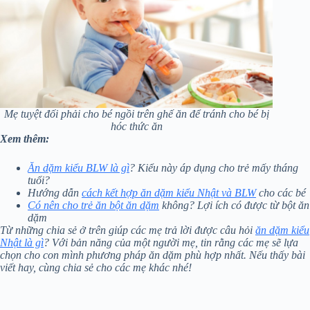
Mẹ tuyệt đối phải cho bé ngồi trên ghế ăn để tránh cho bé bị
hóc thức ăn
Xem thêm:
Ăn dặm kiểu BLW là gì
? Kiểu này áp dụng cho trẻ mấy tháng
tuổi?
Hướng dẫn
cách kết hợp ăn dặm kiểu Nhật và BLW
cho các bé
Có nên cho trẻ ăn bột ăn dặm
không? Lợi ích có được từ bột ăn
dặm
Từ những chia sẻ ở trên giúp các mẹ trả lời được câu hỏi
ăn dặm kiểu
Nhật là gì
? Với bản năng của một người mẹ, tin rằng các mẹ sẽ lựa
chọn cho con mình phương pháp ăn dặm phù hợp nhất. Nếu thấy bài
viết hay, cùng chia sẻ cho các mẹ khác nhé!