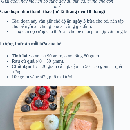
Giai đoạn này mẹ nên bổ sung đầy đủ thịt, cá, trứng cho con
nhé
Giai đoạn nhai thành thạo (từ 12 tháng đến 18 tháng)
Giai đoạn này vẫn giữ chế độ ăn
ngày 3 bữa
cho bé, nên tập
cho bé ngồi ăn chung bữa ăn cùng gia đình.
Tăng dần độ cứng của thức ăn cho bé nhai phù hợp với từng bé.
Lượng thức ăn mỗi bữa của bé:
Tinh bột:
cơm nát 90 gram, cơm trắng 80 gram.
Rau củ quả
(40 – 50 gram).
Chất đạm
15 – 20 gram cá thịt, đậu hũ 50 – 55 gram, 1 quả
trứng.
100 gram váng sữa, phô mai tươi.