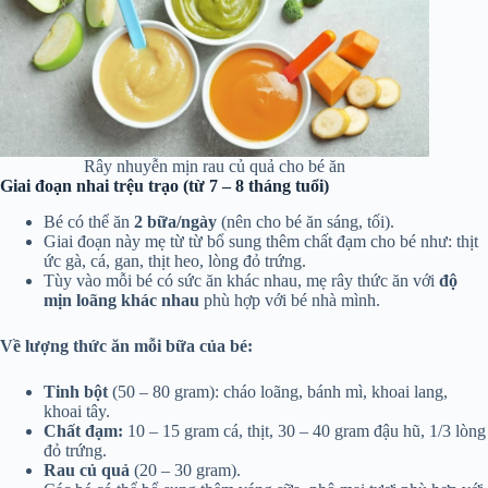
Rây nhuyễn mịn rau củ quả cho bé ăn
Giai đoạn nhai trệu trạo (từ 7 – 8 tháng tuổi)
Bé có thể ăn
2 bữa/ngày
(nên cho bé ăn sáng, tối).
Giai đoạn này mẹ từ từ bổ sung thêm chất đạm cho bé như: thịt
ức gà, cá, gan, thịt heo, lòng đỏ trứng.
Tùy vào mỗi bé có sức ăn khác nhau, mẹ rây thức ăn với
độ
mịn loãng khác nhau
phù hợp với bé nhà mình.
Về lượng thức ăn mỗi bữa của bé:
Tinh bột
(50 – 80 gram): cháo loãng, bánh mì, khoai lang,
khoai tây.
Chất đạm:
10 – 15 gram cá, thịt, 30 – 40 gram đậu hũ, 1/3 lòng
đỏ trứng.
Rau củ quả
(20 – 30 gram).