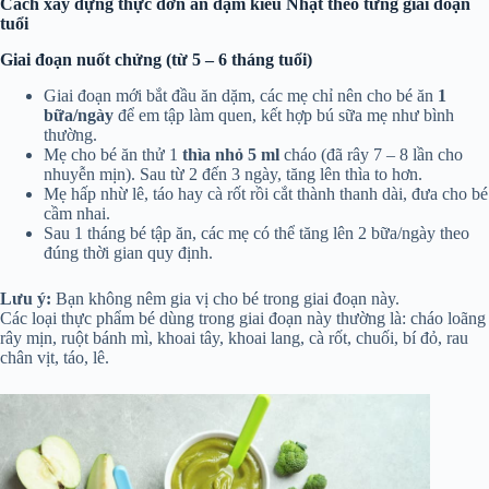
Cách xây dựng thực đơn ăn dặm kiểu Nhật theo từng giai đoạn
tuổi
Giai đoạn nuốt chửng (từ 5 – 6 tháng tuổi)
Giai đoạn mới bắt đầu ăn dặm, các mẹ chỉ nên cho bé ăn
1
bữa/ngày
để em tập làm quen, kết hợp bú sữa mẹ như bình
thường.
Mẹ cho bé ăn thử 1
thìa nhỏ 5 ml
cháo (đã rây 7 – 8 lần cho
nhuyễn mịn). Sau từ 2 đến 3 ngày, tăng lên thìa to hơn.
Mẹ hấp nhừ lê, táo hay cà rốt rồi cắt thành thanh dài, đưa cho bé
cầm nhai.
Sau 1 tháng bé tập ăn, các mẹ có thể tăng lên 2 bữa/ngày theo
đúng thời gian quy định.
Lưu ý:
Bạn không nêm gia vị cho bé trong giai đoạn này.
Các loại thực phẩm bé dùng trong giai đoạn này thường là: cháo loãng
rây mịn, ruột bánh mì, khoai tây, khoai lang, cà rốt, chuối, bí đỏ, rau
chân vịt, táo, lê.