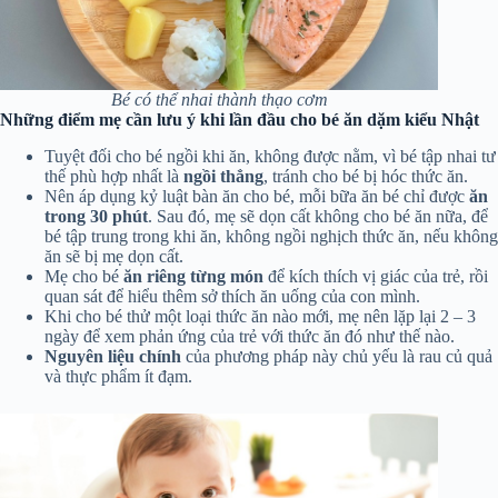
Bé có thể nhai thành thạo cơm
Những điểm mẹ cần lưu ý khi lần đầu cho bé ăn dặm kiểu Nhật
Tuyệt đối cho bé ngồi khi ăn, không được nằm, vì bé tập nhai tư
thế phù hợp nhất là
ngồi thẳng
, tránh cho bé bị hóc thức ăn.
Nên áp dụng kỷ luật bàn ăn cho bé, mỗi bữa ăn bé chỉ được
ăn
trong 30 phút
. Sau đó, mẹ sẽ dọn cất không cho bé ăn nữa, để
bé tập trung trong khi ăn, không ngồi nghịch thức ăn, nếu không
ăn sẽ bị mẹ dọn cất.
Mẹ cho bé
ăn riêng từng món
để kích thích vị giác của trẻ, rồi
quan sát để hiểu thêm sở thích ăn uống của con mình.
Khi cho bé thử một loại thức ăn nào mới, mẹ nên lặp lại 2 – 3
ngày để xem phản ứng của trẻ với thức ăn đó như thế nào.
Nguyên liệu chính
của phương pháp này chủ yếu là rau củ quả
và thực phẩm ít đạm.