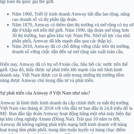
tập toàn đa quốc gia thế giới.
Năm 1960, Triết lý kinh doanh Amway bắt đầu lan rộng, nâng
cao doanh số và thị phần tập đoàn.
Năm 1870, Amway có thêm tám thị trường và mở rộng có trụ sở
đặt ở khắp nơi trên thế giới. Năm 1990, tập đoàn mở rộng hơn
30 thị trường, bao gồm khu vực Nam Phi. Nhờ nỗ lực của nhà
phân phối, Amway đã lớn mạnh dần qua các thập kỷ.
Năm 2010, Amway đã có chỗ đứng vững chắc trên thị trường,
doanh số vững chắc dẫn đến sự mở rộng sản xuất toàn cầu.
Hiện nay, Amway đã có trụ sở ở toàn cầu, hầu hết các nước trên thế
giới. Qua đó, thấy được sự phát triển lớn mạnh của mô hình kinh
doanh này. Việt Nam được coi là một trong những thị trường tiềm
năng được Amway chú trọng đầu tư và phát triển.
Sự phát triển của Amway ở Việt Nam như nào?
Amway là hình thức kinh doanh đa cấp chính thức ra mắt thị trường
Việt Nam vào tháng 4/ 2018 với vốn đầu tư ban đầu là 24,8 triệu đô la
Mỹ. Ban đầu tập đoàn Amway hoạt động bằng một nhà máy hiện đại
tại khu công nghiệp Amata (Đồng Nai). Trải qua 10 năm ra đời,
Amway đã không ngừng phát triển mạng lưới kinh doanh với hàng
loạt trung tâm phân phối, trung tâm huấn luyện và hàng chục điểm