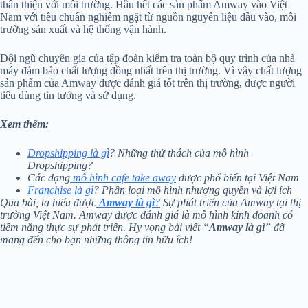
thân thiện với môi trường. Hầu hết các sản phẩm Amway vào Việt
Nam với tiêu chuẩn nghiêm ngặt từ nguồn nguyên liệu đầu vào, môi
trường sản xuất và hệ thống vận hành.
Đội ngũ chuyên gia của tập đoàn kiểm tra toàn bộ quy trình của nhà
máy đảm bảo chất lượng đồng nhất trên thị trường. Vì vậy chất lượng
sản phẩm của Amway được đánh giá tốt trên thị trường, được người
tiêu dùng tin tưởng và sử dụng.
Xem thêm:
Dropshipping là gì
? Những thử thách của mô hình
Dropshipping?
Các dạng
mô hình cafe take away
được phổ biến tại Việt Nam
Franchise là gì
? Phân loại mô hình nhượng quyền và lợi ích
Qua bài, ta hiểu được
Amway là gì
?
Sự phát triển của Amway tại thị
trường Việt Nam. Amway được đánh giá là mô hình kinh doanh có
tiềm năng thực sự phát triển. Hy vọng bài viết “
Amway là gì
” đã
mang đến cho bạn những thông tin hữu ích!