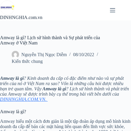
Chuyển
đến
phần
DINHNGHIA.com.vn
nội
dung
Amway là gì? Lịch sử hình thành và Sự phát triển của
Amway ở Việt Nam
Nguyễn Thị Ngọc Diễm
08/10/2022
Kiến thức chung
Amway là gì
? Kinh doanh đa cấp có đặc điểm như nào và sự phát
triển của nó ở Việt Nam ra sao? Vốn là những câu hỏi được nhiều
bạn trẻ quan tâm. Vậy
Amway là gì
? Lịch sử hình thành và phát triển
của Amway sẽ được trình bày cụ thể trong bài viết bên dưới của
DINHNGHIA.COM.VN.
Amway là gì?
Amway hiểu một cách đơn giản là một tập đoàn áp dụng mô hình kinh
doanh đa cấp để bán các mặt hàng liên quan đến lĩnh vực sức khỏe,