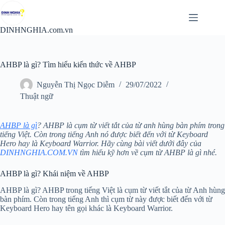
Chuyển
đến
phần
DINHNGHIA.com.vn
nội
dung
AHBP là gì? Tìm hiểu kiến thức về AHBP
Nguyễn Thị Ngọc Diễm
29/07/2022
Thuật ngữ
AHBP là gì
? AHBP là cụm từ viết tắt của từ anh hùng bàn phím trong
tiếng Việt. Còn trong tiếng Anh nó được biết đến với từ Keyboard
Hero hay là Keyboard Warrior. Hãy cùng bài viết dưới đây của
DINHNGHIA.COM.VN
tìm hiểu kỹ hơn về cụm từ AHBP là gì nhé.
AHBP là gì? Khái niệm về AHBP
AHBP là gì? AHBP trong tiếng Việt là cụm từ viết tắt của từ Anh hùng
bàn phím. Còn trong tiếng Anh thì cụm từ này được biết đến với từ
Keyboard Hero hay tên gọi khác là Keyboard Warrior.