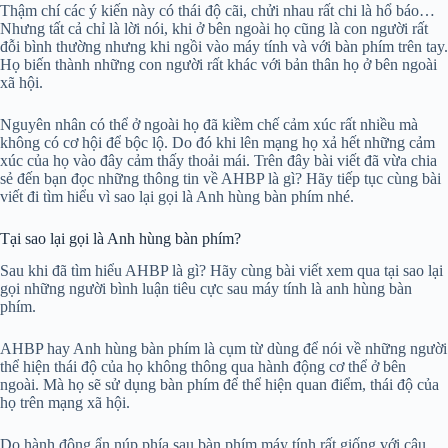
Thậm chí các ý kiến này có thái độ cãi, chửi nhau rất chi là hổ báo…
Nhưng tất cả chỉ là lời nói, khi ở bên ngoài họ cũng là con người rất
đỗi bình thường nhưng khi ngồi vào máy tính và với bàn phím trên tay.
Họ biến thành những con người rất khác với bản thân họ ở bên ngoài
xã hội.
Nguyên nhân có thể ở ngoài họ đã kiềm chế cảm xúc rất nhiều mà
không có cơ hội để bộc lộ. Do đó khi lên mạng họ xả hết những cảm
xúc của họ vào đây cảm thấy thoải mái. Trên đây bài viết đã vừa chia
sẻ đến bạn đọc những thông tin về AHBP là gì? Hãy tiếp tục cùng bài
viết đi tìm hiểu vì sao lại gọi là Anh hùng bàn phím nhé.
Tại sao lại gọi là Anh hùng bàn phím?
Sau khi đã tìm hiểu AHBP là gì? Hãy cùng bài viết xem qua tại sao lại
gọi những người bình luận tiêu cực sau máy tính là anh hùng bàn
phím.
AHBP hay Anh hùng bàn phím là cụm từ dùng để nói về những người
thể hiện thái độ của họ không thông qua hành động cơ thể ở bên
ngoài. Mà họ sẽ sử dụng bàn phím để thể hiện quan điểm, thái độ của
họ trên mạng xã hội.
Do hành động ẩn núp phía sau bàn phím máy tính rất giống với câu