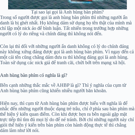
Tại sao lại gọi là Anh hùng bàn phím?
Trong số người được gọi là anh hùng bàn phím thì những người ẩn
danh là bị ghét nhất. Họ không dám sử dụng họ tên thật của mình mà
chỉ lập một nick ảo để bình luận. Tất nhiên trong trường hợp những
người có lý do riêng và chính đáng thì không nói đến.
Còn lại thì đối với những người ẩn danh không có lý do chính đáng
này không xứng đáng được gọi là anh hùng bàn phím. Vì ngay đến cả
một cái tên cũng chẳng dám đưa ra thì không đáng gọi là anh hùng.
Toàn sử dụng các nick giả để tranh cãi, chửi bới trên mạng xã hội.
Anh hùng bàn phím có nghĩa là gì?
Bên cạnh những thắc mắc về AHBP là gì? Thì ý nghĩa của cụm từ
Anh hùng bàn phím cũng khiến nhiều người băn khoăn.
Hiện nay, thì cụm từ Anh hùng bàn phím được hiểu với nghĩa là để
nhắc đến những người thuộc dạng trẻ trâu, chỉ ở phía sau bàn phím mà
thể hiện ý kiến quan điểm. Còn khi được hẹn ra bên ngoài gặp mặt
trực tiếp thì tìm đủ mọi lý do để né tránh. Bởi chỉ những người này chỉ
giỏi thể hiện ý kiến trên bàn phím còn hành động thực tế thì chẳng
dám làm như lời nói.