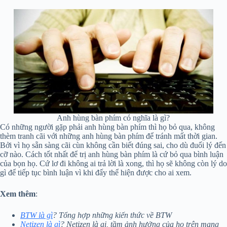
Anh hùng bàn phím có nghĩa là gì?
Có những người gặp phải anh hùng bàn phím thì họ bỏ qua, không
thèm tranh cãi với những anh hùng bàn phím để tránh mất thời gian.
Bởi vì họ sẵn sàng cãi cùn không cần biết đúng sai, cho dù đuối lý đến
cỡ nào. Cách tốt nhất để trị anh hùng bàn phím là cứ bỏ qua bình luận
của bọn họ. Cứ lơ đi không ai trả lời là xong, thì họ sẽ không còn lý do
gì để tiếp tục bình luận vì khi đấy thể hiện được cho ai xem.
Xem thêm
:
BTW là gì
? Tổng hợp những kiến thức về BTW
Netizen là gì
? Netizen là ai, tầm ảnh hưởng của họ trên mạng