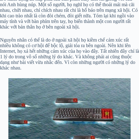
nói Anh hùng núp. Một số người, họ nghĩ họ có thể thoải mái mà cãi
nhau, chửi nhau, chỉ chích nhau rất chi là hổ báo trên mạng xã hội. Có
khi cao trào nhất là còn đòi chém, đòi giết nữa. Tóm lại khi ngồi vào
máy tính và với bàn phím trên tay, họ biến thành một con người rất
khác với bản thân họ ở bên ngoài xã hội.
Nguyên nhân có thể là do ở ngoài xã hội họ kiềm chế cảm xúc rất
nhiều không có cơ hội để bộc lộ, giải tỏa ra bên ngoài. Nên khi lên
Internet, họ xả hết những cảm xúc của họ vào đây. Tất nhiên đây chỉ là
1 lý do trong vô số những lý do khác. Và không phải ai cũng thuộc
dạng như bài viết vừa nhắc đến. Vì còn những người có những lý do
khác nhau.