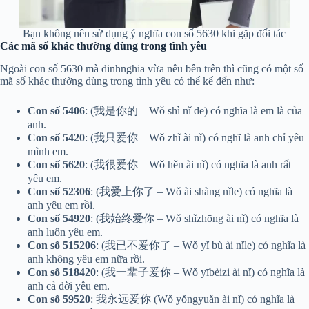
Bạn không nên sử dụng ý nghĩa con số 5630 khi gặp đối tác
Các mã số khác thường dùng trong tình yêu
Ngoài con số 5630 mà dinhnghia vừa nêu bên trên thì cũng có một số
mã số khác thường dùng trong tình yêu có thể kể đến như:
Con số 5406
: (我是你的 – Wǒ shì nǐ de) có nghĩa là em là của
anh.
Con số 5420
: (我只爱你 – Wǒ zhǐ ài nǐ) có nghĩ là anh chỉ yêu
mình em.
Con số 5620
: (我很爱你 – Wǒ hěn ài nǐ) có nghĩa là anh rất
yêu em.
Con số 52306
: (我爱上你了 – Wǒ ài shàng nǐle) có nghĩa là
anh yêu em rồi.
Con số 54920
: (我始终爱你 – Wǒ shǐzhōng ài nǐ) có nghĩa là
anh luôn yêu em.
Con số 515206
: (我已不爱你了 – Wǒ yǐ bù ài nǐle) có nghĩa là
anh không yêu em nữa rồi.
Con số 518420
: (我一辈子爱你 – Wǒ yībèizi ài nǐ) có nghĩa là
anh cả đời yêu em.
Con số 59520
: 我永远爱你 (Wǒ yǒngyuǎn ài nǐ) có nghĩa là