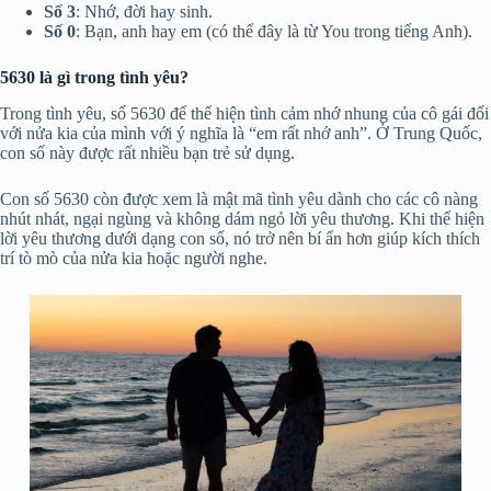
Số 3
: Nhớ, đời hay sinh.
Số 0
: Bạn, anh hay em (có thể đây là từ You trong tiếng Anh).
5630 là gì trong tình yêu?
Trong tình yêu, số 5630 để thể hiện tình cảm nhớ nhung của cô gái đối
với nửa kia của mình với ý nghĩa là “em rất nhớ anh”. Ở Trung Quốc,
con số này được rất nhiều bạn trẻ sử dụng.
Con số 5630 còn được xem là mật mã tình yêu dành cho các cô nàng
nhút nhát, ngại ngùng và không dám ngỏ lời yêu thương. Khi thể hiện
lời yêu thương dưới dạng con số, nó trở nên bí ẩn hơn giúp kích thích
trí tò mò của nửa kia hoặc người nghe.