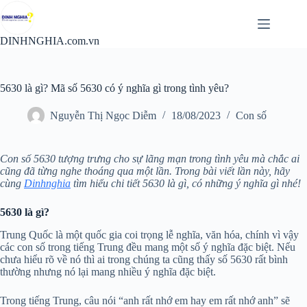
Chuyển
đến
phần
DINHNGHIA.com.vn
nội
dung
5630 là gì? Mã số 5630 có ý nghĩa gì trong tình yêu?
Nguyễn Thị Ngọc Diễm
18/08/2023
Con số
Con số 5630 tượng trưng cho sự lãng mạn trong tình yêu mà chắc ai
cũng đã từng nghe thoáng qua một lần. Trong bài viết lần này, hãy
cùng
Dinhnghia
tìm hiểu chi tiết 5630 là gì, có những ý nghĩa gì nhé!
5630 là gì?
Trung Quốc là một quốc gia coi trọng lễ nghĩa, văn hóa, chính vì vậy
các con số trong tiếng Trung đều mang một số ý nghĩa đặc biệt. Nếu
chưa hiểu rõ về nó thì ai trong chúng ta cũng thấy số 5630 rất bình
thường nhưng nó lại mang nhiều ý nghĩa đặc biệt.
Trong tiếng Trung, câu nói “anh rất nhớ em hay em rất nhớ anh” sẽ