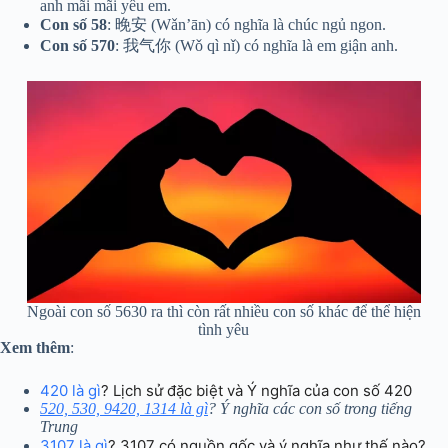
anh mãi mãi yêu em.
Con số 58
: 晚安 (Wǎn’ān) có nghĩa là chúc ngủ ngon.
Con số 570
: 我气你 (Wǒ qì nǐ) có nghĩa là em giận anh.
Ngoài con số 5630 ra thì còn rất nhiều con số khác để thể hiện
tình yêu
Xem thêm
:
420 là gì
? Lịch sử đặc biệt và Ý nghĩa của con số 420
520, 530, 9420, 1314 là gì
? Ý nghĩa các con số trong tiếng
Trung
3107 là gì
? 3107 có nguồn gốc và ý nghĩa như thế nào?